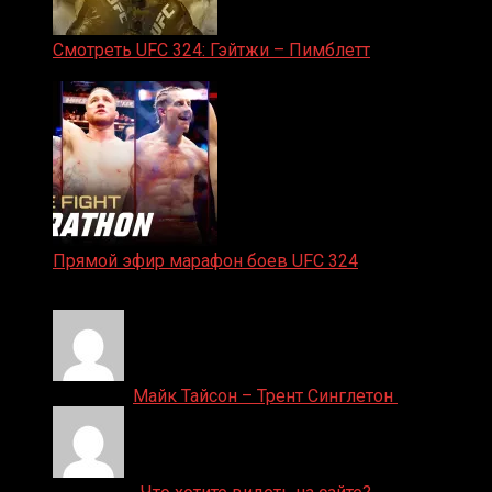
Смотреть UFC 324: Гэйтжи – Пимблетт
24.01.2026
Прямой эфир марафон боев UFC 324
24.01.2026
Денис on
Майк Тайсон – Трент Синглетон