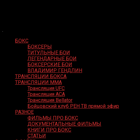
Skip
Boxing Video
to
Вернем боксу былое величие
content
БОКС
БОКСЕРЫ
ТИТУЛЬНЫЕ БОИ
ЛЕГЕНДАРНЫЕ БОИ
БОКСЕРСКИЕ БОИ
ВЛАДИМИР ГЕНДЛИН
ТРАНСЛЯЦИИ БОКСА
ТРАНСЛЯЦИИ MMA
Трансляция UFC
Трансляция ACA
Трансляция Bellator
Бойцовский клуб РЕН ТВ прямой эфир
РАЗНОЕ
ФИЛЬМЫ ПРО БОКС
ДОКУМЕНТАЛЬНЫЕ ФИЛЬМЫ
КНИГИ ПРО БОКС
СТАТЬИ