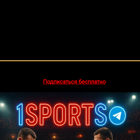
🔥 Хочешь зарабатывать на спорте?
egram-канал
1Sports
— прогнозы на единоборства и другие 
👉
Подписаться бесплатно