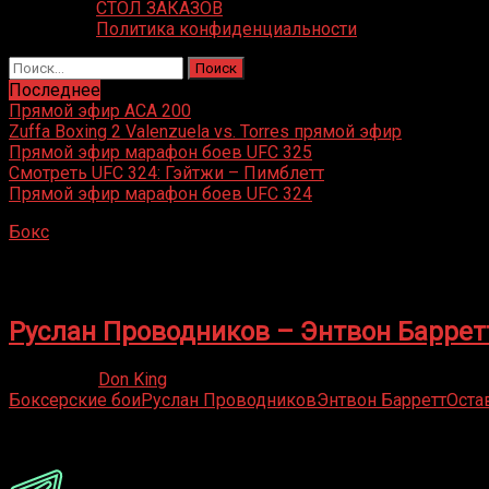
СТОЛ ЗАКАЗОВ
Политика конфиденциальности
Найти:
Последнее
Прямой эфир ACA 200
Zuffa Boxing 2 Valenzuela vs. Torres прямой эфир
Прямой эфир марафон боев UFC 325
Смотреть UFC 324: Гэйтжи – Пимблетт
Прямой эфир марафон боев UFC 324
Бокс
»
Энтвон Барретт
Энтвон Барретт
Руслан Проводников – Энтвон Баррет
10.02.2020
Don King
Боксерские бои
Руслан Проводников
Энтвон Барретт
Оста
Присоединяйся