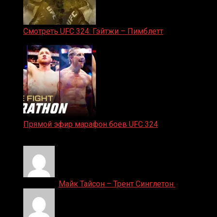
Смотреть UFC 324: Гэйтжи – Пимблетт
24.01.2026
Прямой эфир марафон боев UFC 324
24.01.2026
Денис on
Майк Тайсон – Трент Синглетон