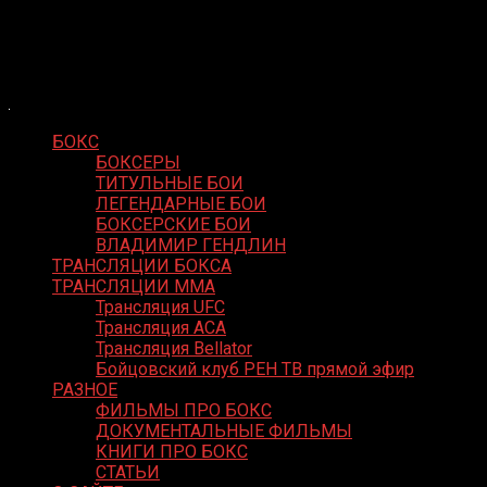
Skip
Boxing Video
to
Вернем боксу былое величие
content
БОКС
БОКСЕРЫ
ТИТУЛЬНЫЕ БОИ
ЛЕГЕНДАРНЫЕ БОИ
БОКСЕРСКИЕ БОИ
ВЛАДИМИР ГЕНДЛИН
ТРАНСЛЯЦИИ БОКСА
ТРАНСЛЯЦИИ MMA
Трансляция UFC
Трансляция ACA
Трансляция Bellator
Бойцовский клуб РЕН ТВ прямой эфир
РАЗНОЕ
ФИЛЬМЫ ПРО БОКС
ДОКУМЕНТАЛЬНЫЕ ФИЛЬМЫ
КНИГИ ПРО БОКС
СТАТЬИ