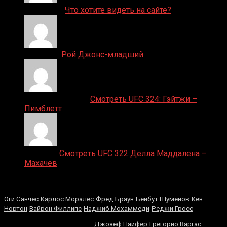
ДЕНИС on
Что хотите видеть на сайте?
Денис on
Рой Джонс-младший
Ляяляляляояо on
Смотреть UFC 324: Гэйтжи –
Пимблетт
Medik on
Смотреть UFC 322 Делла Маддалена –
Махачев
Случайные боксеры
Оги Санчес
Карлос Моралес
Фред Браун
Бейбут Шуменов
Кен
Нортон
Вайрон Филлипс
Наджиб Мохаммеди
Реджи Гросс
Шейн Мосли
Джозеф Пайфер
Грегорио Варгас