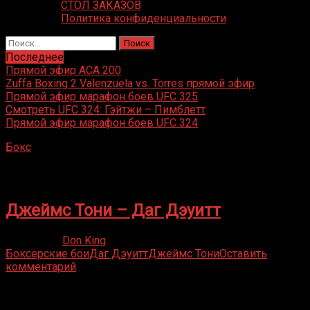
СТОЛ ЗАКАЗОВ
Политика конфиденциальности
Найти:
Последнее
Прямой эфир ACA 200
Zuffa Boxing 2 Valenzuela vs. Torres прямой эфир
Прямой эфир марафон боев UFC 325
Смотреть UFC 324: Гэйтжи – Пимблетт
Прямой эфир марафон боев UFC 324
Бокс
»
Даг Дэуитт
Даг Дэуитт
Джеймс Тони – Даг Дэуитт
17.06.2021
Don King
Боксерские бои
Даг Дэуитт
Джеймс Тони
Оставить
комментарий
Присоединяйся