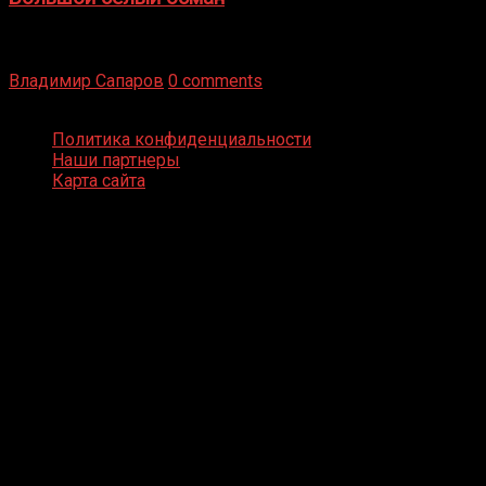
Бокс — это всегда больше, чем просто спорт, чаще это
бизнес и тотализатор. И Фред Подробнее
Владимир Сапаров
0 comments
Boxing Video © Все права защищены
Политика конфиденциальности
Наши партнеры
Карта сайта