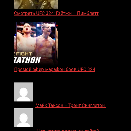
Смотреть UFC 324: Гэйтжи – Пимблетт
24.01.2026
Прямой эфир марафон боев UFC 324
24.01.2026
Денис on
Майк Тайсон – Трент Синглетон