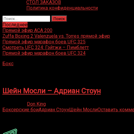
СТОЛ ЗАКАЗОВ
Политика конфиденциальности
Найти:
Последнее
Прямой эфир ACA 200
Zuffa Boxing 2 Valenzuela vs. Torres прямой эфир
Прямой эфир марафон боев UFC 325
Смотреть UFC 324: Гэйтжи – Пимблетт
Прямой эфир марафон боев UFC 324
Бокс
»
Адриан Стоун
Адриан Стоун
Шейн Мосли – Адриан Стоун
26.06.2020
Don King
Боксерские бои
Адриан Стоун
Шейн Мосли
Оставить комм
Присоединяйся