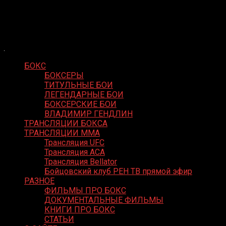
Skip
Boxing Video
to
Вернем боксу былое величие
content
БОКС
БОКСЕРЫ
ТИТУЛЬНЫЕ БОИ
ЛЕГЕНДАРНЫЕ БОИ
БОКСЕРСКИЕ БОИ
ВЛАДИМИР ГЕНДЛИН
ТРАНСЛЯЦИИ БОКСА
ТРАНСЛЯЦИИ MMA
Трансляция UFC
Трансляция ACA
Трансляция Bellator
Бойцовский клуб РЕН ТВ прямой эфир
РАЗНОЕ
ФИЛЬМЫ ПРО БОКС
ДОКУМЕНТАЛЬНЫЕ ФИЛЬМЫ
КНИГИ ПРО БОКС
СТАТЬИ