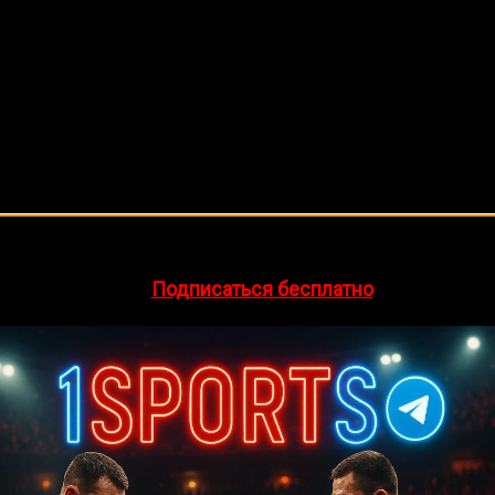
🔥 Хочешь зарабатывать на спорте?
egram-канал
1Sports
— прогнозы на единоборства и другие 
👉
Подписаться бесплатно