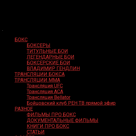
Skip
Boxing Video
to
Вернем боксу былое величие
content
БОКС
БОКСЕРЫ
ТИТУЛЬНЫЕ БОИ
ЛЕГЕНДАРНЫЕ БОИ
БОКСЕРСКИЕ БОИ
ВЛАДИМИР ГЕНДЛИН
ТРАНСЛЯЦИИ БОКСА
ТРАНСЛЯЦИИ MMA
Трансляция UFC
Трансляция ACA
Трансляция Bellator
Бойцовский клуб РЕН ТВ прямой эфир
РАЗНОЕ
ФИЛЬМЫ ПРО БОКС
ДОКУМЕНТАЛЬНЫЕ ФИЛЬМЫ
КНИГИ ПРО БОКС
СТАТЬИ