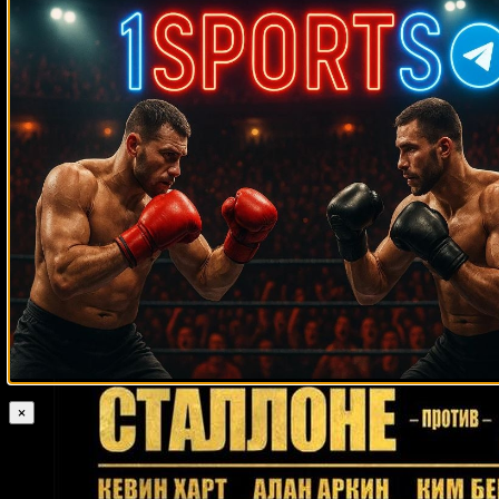
Аксель Шульц
Сергей Павлович
Эбенезер Тетте
Билли Даньелз
Фрэнк Бруно
Шугар Рэй Силз
Ричард Данн
Мэйси Барбер
Флойд Паттерсон
Карл Барвайс
Гилберт Квироус
Даниэль
Хименес
Джейсон Соса
Мигель Мэтьюз
Хоаким Сильва
Элвин
Льюис
Мак Фостер
Гарольд Бразье
Родольфо Беллато
Зора
Фолли
Патрик Лопес
Майк Колберт
Роландо Ромеро
Радивое
Калайджич
Омар Нарваэс
Юриоркис Гамбоа
Сэмми Фуэнтес
Юрген
Блин
Мэтт Скелтон
Стив Вальдес
Феликс Валера
Чарли Полит
Албен Белински
Тарас Биденко
Терри Томас
Эдди Мэчен
Грег
Горрелл
Хорхе Паес
Реджи Сандерс
Чак Гарднер
Боб Хазелтон
Марко Антонио
Мэтью Эллис
Антонио Пикарди
Баррера
Дэнни Батчелдер
×