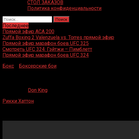
СТОЛ ЗАКАЗОВ
Политика конфиденциальности
Найти:
Последнее
Прямой эфир ACA 200
Zuffa Boxing 2 Valenzuela vs. Torres прямой эфир
Прямой эфир марафон боев UFC 325
Смотреть UFC 324: Гэйтжи – Пимблетт
Прямой эфир марафон боев UFC 324
Бокс
»
Боксерские бои
»
Рикки Хаттон – Джо Хатчинсон
Рикки Хаттон – Джо Хатчинсон
20.05.2020
Don King
Рикки Хаттон
– Джо Хатчинсон
Ньюкасл-апон-Тайн, Великобритания
14 декабря 2002