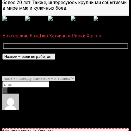
более 20 лет. Также, интересуюсь крупными событиями
в мире мма и кулачных боев.
(
1 496
оценок, среднее:
5,00
из 5)
Загрузка...
Боксерские бои
Джо Хатчинсон
Рикки Хаттон
Подписаться
Уведомить о
0
комментариев
Старые
Новые
Популярные