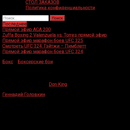
СТОЛ ЗАКАЗОВ
Политика конфиденциальности
Найти:
Последнее
Прямой эфир ACA 200
Zuffa Boxing 2 Valenzuela vs. Torres прямой эфир
Прямой эфир марафон боев UFC 325
Смотреть UFC 324: Гэйтжи – Пимблетт
Прямой эфир марафон боев UFC 324
Бокс
»
Боксерские бои
»
Геннадий Головкин – Габор Бал
Геннадий Головкин – Габор Балог
17.05.2019
09.09.2022
Don King
Геннадий Головкин
– Габор Балог
Burg-Wächter Castello, Дюссельдорф, Германия
6 мая 2006