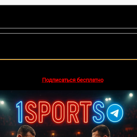
оценок нет)
🔥 Хочешь зарабатывать на спорте?
egram-канал
1Sports
— прогнозы на единоборства и другие 
👉
Подписаться бесплатно