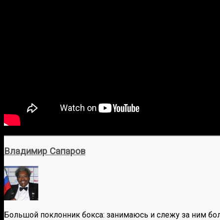
Владимир Сапаров
Большой поклонник бокса: занимаюсь и слежу за ним бол