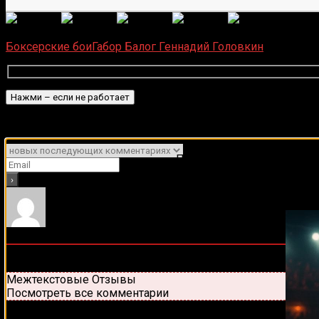
(Пока 
Загрузка...
Боксерские бои
Габор Балог
Геннадий Головкин
Подписаться
Уведомить о
Подписывайся на наш Tel
0
комментариев
Старые
Новые
Популярные
Межтекстовые Отзывы
Посмотреть все комментарии
Присоединяйся