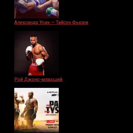
Александр Усик — Тайсон Фьюри
19.05.2024
Рой Джонс-младший
25.04.2019