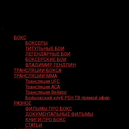
Skip
Boxing Video
to
Вернем боксу былое величие
content
БОКС
БОКСЕРЫ
ТИТУЛЬНЫЕ БОИ
ЛЕГЕНДАРНЫЕ БОИ
БОКСЕРСКИЕ БОИ
ВЛАДИМИР ГЕНДЛИН
ТРАНСЛЯЦИИ БОКСА
ТРАНСЛЯЦИИ MMA
Трансляция UFC
Трансляция ACA
Трансляция Bellator
Бойцовский клуб РЕН ТВ прямой эфир
РАЗНОЕ
ФИЛЬМЫ ПРО БОКС
ДОКУМЕНТАЛЬНЫЕ ФИЛЬМЫ
КНИГИ ПРО БОКС
СТАТЬИ