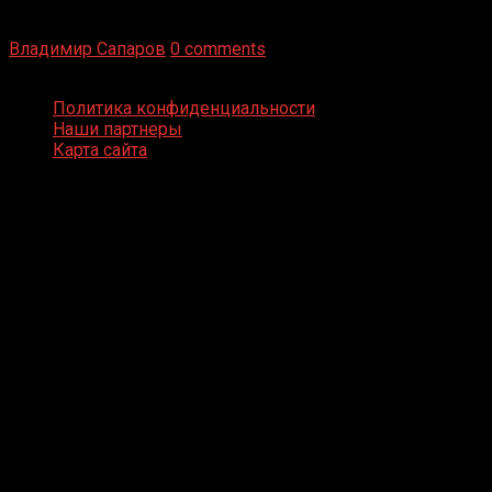
Бокс — это всегда больше, чем просто спорт, чаще это
бизнес и тотализатор. И Фред Подробнее
Владимир Сапаров
0 comments
Boxing Video © Все права защищены
Политика конфиденциальности
Наши партнеры
Карта сайта