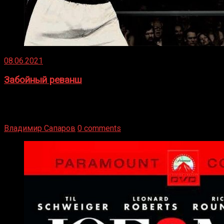
08.06.2021
Забойный реванш
Двух старых соперников по боксу уговаривают
вернуться из отставки, чтобы они бились друг с другом
Подробнее
Владимир Сапаров
0 comments