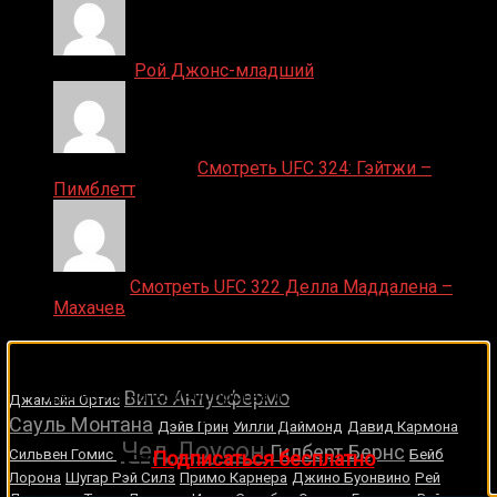
Денис on
Рой Джонс-младший
Ляяляляляояо on
Смотреть UFC 324: Гэйтжи –
Пимблетт
Medik on
Смотреть UFC 322 Делла Маддалена –
Махачев
Случайные боксеры
🔥 Хочешь зарабатывать на спорте?
Подписывайся на наш Telegram-канал
1Sports
—
Чейз Хупер
прогнозы на единоборства и другие виды спорта
Вито Антуофермо
Джамейн Ортис
каждый день!
Сауль Монтана
Дэйв Грин
Уилли Даймонд
Давид Кармона
Чед Доусон
Гилберт Бернс
Сильвен Гомис
Бейб
👉
Подписаться бесплатно
Лорона
Шугар Рэй Силз
Примо Карнера
Джино Буонвино
Рей