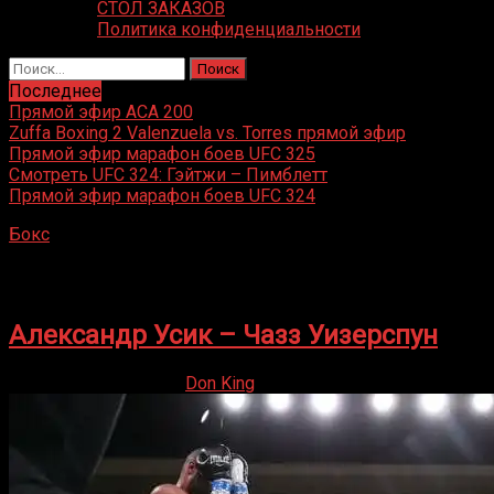
СТОЛ ЗАКАЗОВ
Политика конфиденциальности
Найти:
Последнее
Прямой эфир ACA 200
Zuffa Boxing 2 Valenzuela vs. Torres прямой эфир
Прямой эфир марафон боев UFC 325
Смотреть UFC 324: Гэйтжи – Пимблетт
Прямой эфир марафон боев UFC 324
Бокс
»
Чазз Уизерспун
Чазз Уизерспун
Александр Усик – Чазз Уизерспун
13.10.2019
27.08.2021
Don King