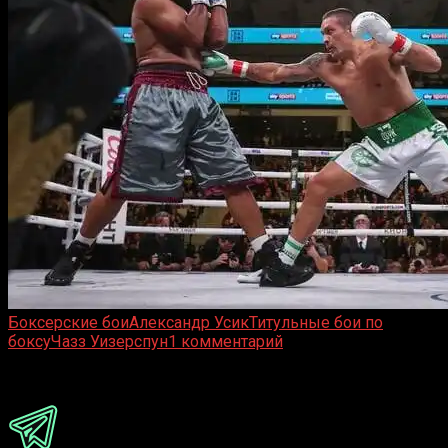
Боксерские бои
Александр Усик
Титульные бои по
боксу
Чазз Уизерспун
1 комментарий
Присоединяйся