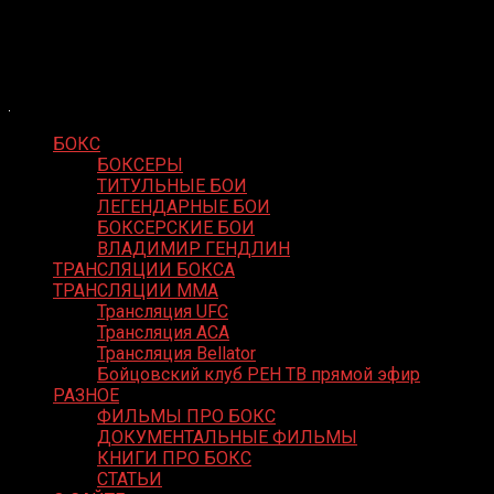
Skip
Boxing Video
to
Вернем боксу былое величие
content
БОКС
БОКСЕРЫ
ТИТУЛЬНЫЕ БОИ
ЛЕГЕНДАРНЫЕ БОИ
БОКСЕРСКИЕ БОИ
ВЛАДИМИР ГЕНДЛИН
ТРАНСЛЯЦИИ БОКСА
ТРАНСЛЯЦИИ MMA
Трансляция UFC
Трансляция ACA
Трансляция Bellator
Бойцовский клуб РЕН ТВ прямой эфир
РАЗНОЕ
ФИЛЬМЫ ПРО БОКС
ДОКУМЕНТАЛЬНЫЕ ФИЛЬМЫ
КНИГИ ПРО БОКС
СТАТЬИ