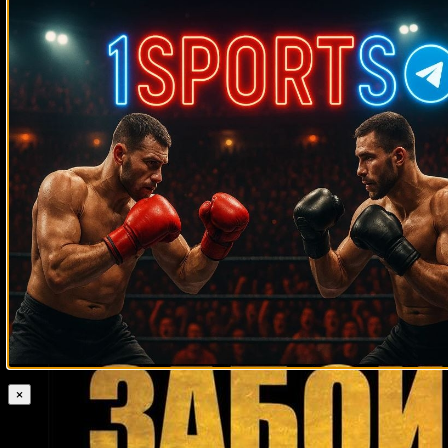
Домендж
Терри Дэниелс
Иисус Сарабия
Энтони Гринидж
Вайрон
Фредди Пендлтон
Филлипс
Мануэль Замбрано
Кассим Оума
Саймон Браун
Исаак Крус
Томми Пиакок
Шон Фитцджеральд
Райан
Родос
Маноэль де Алмейда
Jun Yong Park
Невен Пайкич
Баррингтон Френсис
Кевин Брэзьер
Серджио Петтис
Бастер Матиз
Оскар Дуарте
Лучано Леонель Куэльо
Карлос Габриэль
Салазар
Андрей Руденко
Стив Куинонез
Шон Харт
Клаудио Виктор
Мартине
Авраам Гонсалес
Майкл Грир
Кит Турман
Николас Уолтерс
×