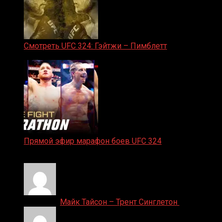
Смотреть UFC 324: Гэйтжи – Пимблетт
24.01.2026
Прямой эфир марафон боев UFC 324
24.01.2026
Денис on
Майк Тайсон – Трент Синглетон