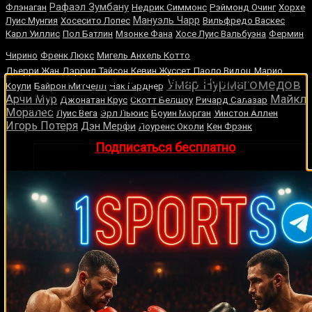
Рафаэл Зумбану
Флэнаган
Недрик Симмонс
Рэймонд Очинг
Хорхе
Мануэль Чарр
Луис Мунгия
Хосесито Лопес
Вильфредо Васкес
Карл Уиллис
Пол Батлин
Мзонке Фана
Хосе Луис Вальбуэна
Фермин
Джон Руис
Чирино
Френк Люкс
Мигель Анхель Котто
Дьерри Жан
Дэррил Тайсон
Кевин Жуссет
Паоло Видоц
Марио
🔥 Хочешь зарабатывать на спорте?
Умар Нурмагомедов
Коули
Байрон Митчелл
Чак Гарднер
Подписывайся на наш Telegram-канал
1Sports
—
Арчи Мур
Майкл
Джонатан Крус
Скотт Белшоу
Ричард Салазар
прогнозы на единоборства и другие виды спорта
Моралес
Луис Вега
Эрл Льюис
Боуин Морган
Уинстон Аллен
каждый день!
Игорь Потеря
Дэн Мерфи
Лоуренс Околи
Кен Фрэнк
👉
Подписаться бесплатно