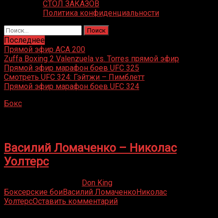
СТОЛ ЗАКАЗОВ
Политика конфиденциальности
Найти:
Последнее
Прямой эфир ACA 200
Zuffa Boxing 2 Valenzuela vs. Torres прямой эфир
Прямой эфир марафон боев UFC 325
Смотреть UFC 324: Гэйтжи – Пимблетт
Прямой эфир марафон боев UFC 324
Бокс
»
Николас Уолтерс
Николас Уолтерс
Василий Ломаченко – Николас
Уолтерс
20.04.2019
30.10.2019
Don King
Боксерские бои
Василий Ломаченко
Николас
Уолтерс
Оставить комментарий