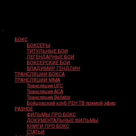
Skip
Boxing Video
to
Вернем боксу былое величие
content
БОКС
БОКСЕРЫ
ТИТУЛЬНЫЕ БОИ
ЛЕГЕНДАРНЫЕ БОИ
БОКСЕРСКИЕ БОИ
ВЛАДИМИР ГЕНДЛИН
ТРАНСЛЯЦИИ БОКСА
ТРАНСЛЯЦИИ MMA
Трансляция UFC
Трансляция ACA
Трансляция Bellator
Бойцовский клуб РЕН ТВ прямой эфир
РАЗНОЕ
ФИЛЬМЫ ПРО БОКС
ДОКУМЕНТАЛЬНЫЕ ФИЛЬМЫ
КНИГИ ПРО БОКС
СТАТЬИ