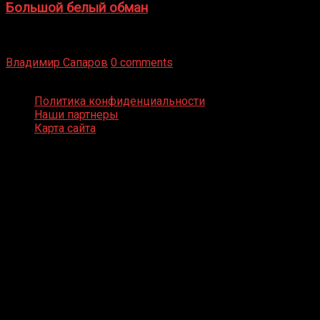
Большой белый обман
Бокс — это всегда больше, чем просто спорт, чаще это
бизнес и тотализатор. И Фред Подробнее
Владимир Сапаров
0 comments
Boxing Video © Все права защищены
Политика конфиденциальности
Наши партнеры
Карта сайта