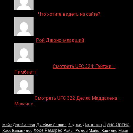
ДЕНИС on
Что хотите видеть на сайте?
Денис on
Рой Джонс-младший
Ляяляляляояо on
Смотреть UFC 324: Гэйтжи –
Пимблетт
Medik on
Смотреть UFC 322 Делла Маддалена –
Махачев
Случайные боксеры
Луис Ортис
Реджи Джонсон
Майк Джеймесон
Джеймс Салава
Хосе Рамирес
Хосе Бенавидес
Райан Родос
Майкл Кацидис
Марк