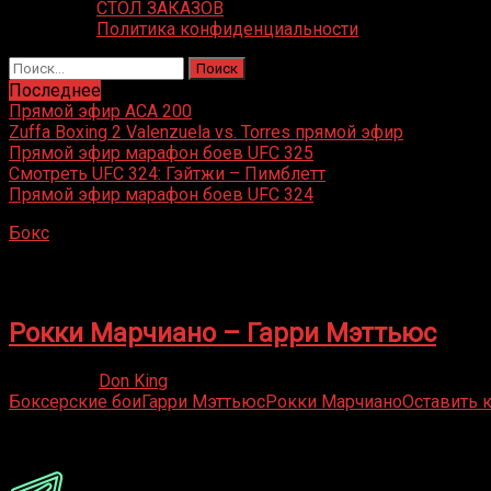
СТОЛ ЗАКАЗОВ
Политика конфиденциальности
Найти:
Последнее
Прямой эфир ACA 200
Zuffa Boxing 2 Valenzuela vs. Torres прямой эфир
Прямой эфир марафон боев UFC 325
Смотреть UFC 324: Гэйтжи – Пимблетт
Прямой эфир марафон боев UFC 324
Бокс
»
Гарри Мэттьюс
Гарри Мэттьюс
Рокки Марчиано – Гарри Мэттьюс
23.04.2020
Don King
Боксерские бои
Гарри Мэттьюс
Рокки Марчиано
Оставить 
Присоединяйся