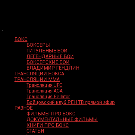
Skip
Boxing Video
to
Вернем боксу былое величие
content
БОКС
БОКСЕРЫ
ТИТУЛЬНЫЕ БОИ
ЛЕГЕНДАРНЫЕ БОИ
БОКСЕРСКИЕ БОИ
ВЛАДИМИР ГЕНДЛИН
ТРАНСЛЯЦИИ БОКСА
ТРАНСЛЯЦИИ MMA
Трансляция UFC
Трансляция ACA
Трансляция Bellator
Бойцовский клуб РЕН ТВ прямой эфир
РАЗНОЕ
ФИЛЬМЫ ПРО БОКС
ДОКУМЕНТАЛЬНЫЕ ФИЛЬМЫ
КНИГИ ПРО БОКС
СТАТЬИ