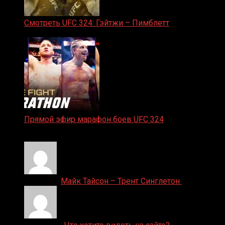
Смотреть UFC 324: Гэйтжи – Пимблетт
24.01.2026
Прямой эфир марафон боев UFC 324
24.01.2026
Денис on
Майк Тайсон – Трент Синглетон