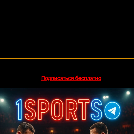
🔥 Хочешь зарабатывать на спорте?
egram-канал
1Sports
— прогнозы на единоборства и другие 
👉
Подписаться бесплатно