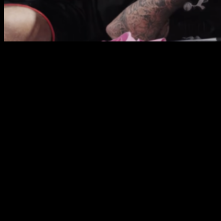
Популярный блогер Дэнни Ааронс заявил, что больше
не вернётся в бокс после серьёзной травмы, полученной
во время съёмок нового видео.
Ааронс участвовал в новом испытании от KSI, где
фанаты последовательно выходили на ринг с разными
боксёрами, чтобы проверить, как долго смогут
продержаться. Начиналось всё с новичка из YouTube,
затем соперником становился более опытный боец из
Misfits Boxing, а в финале — профессиональный боксёр-
джорнимен Тай Митчелл.
Только одному участнику удалось дойти до последнего
раунда, где ему пришлось сразиться с британским
чемпионом в полутяжёлом весе Виддалом Райли. Все
бои контролировал звёздный боец UFC Майкл «Яд»
Пэйдж, который выступил в роли рефери на каждом
этапе.