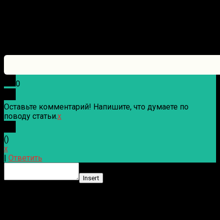
0
Оставьте комментарий! Напишите, что думаете по
поводу статьи.
x
(
)
x
|
Ответить
Insert