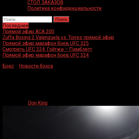
СТОЛ ЗАКАЗОВ
Политика конфиденциальности
Найти:
Последнее
Прямой эфир ACA 200
Zuffa Boxing 2 Valenzuela vs. Torres прямой эфир
Прямой эфир марафон боев UFC 325
Смотреть UFC 324: Гэйтжи – Пимблетт
Прямой эфир марафон боев UFC 324
Бокс
»
Новости бокса
»
Звезда YouTube Дэнни Ааронс
завершил карьеру в боксе после ужасной травмы
Звезда YouTube Дэнни Ааронс завершил карьеру
в боксе после ужасной травмы
31.07.2025
Don King