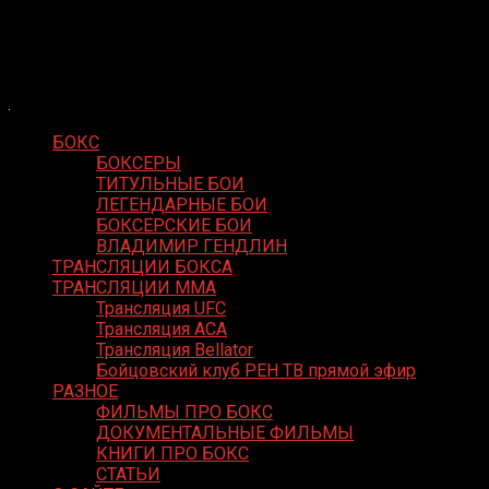
Skip
Boxing Video
to
Вернем боксу былое величие
content
БОКС
БОКСЕРЫ
ТИТУЛЬНЫЕ БОИ
ЛЕГЕНДАРНЫЕ БОИ
БОКСЕРСКИЕ БОИ
ВЛАДИМИР ГЕНДЛИН
ТРАНСЛЯЦИИ БОКСА
ТРАНСЛЯЦИИ MMA
Трансляция UFC
Трансляция ACA
Трансляция Bellator
Бойцовский клуб РЕН ТВ прямой эфир
РАЗНОЕ
ФИЛЬМЫ ПРО БОКС
ДОКУМЕНТАЛЬНЫЕ ФИЛЬМЫ
КНИГИ ПРО БОКС
СТАТЬИ