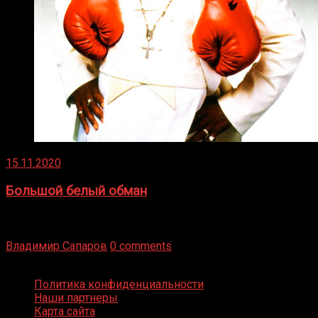
15.11.2020
Большой белый обман
Бокс — это всегда больше, чем просто спорт, чаще это
бизнес и тотализатор. И Фред Подробнее
Владимир Сапаров
0 comments
Boxing Video © Все права защищены
Политика конфиденциальности
Наши партнеры
Карта сайта