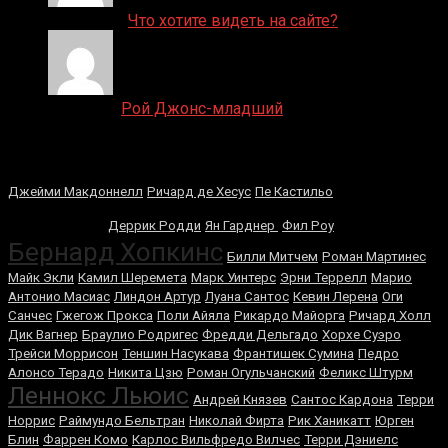
ДЕНИС on
Что хотите видеть на сайте?
Денис on
Рой Джонс-младший
Случайные боксеры
Майк
Джейми Макдоннелл
Ричард де Хесус
Пе Кастильо
Тайсон
Деррик Родди
Ян Гарднер
Фил Роу
Бернард Хопкинс
Билли Митчем
Роман Мартинес
Майк Экли
Камил Шеремета
Марк Уинтерс
Эрни Террелл
Марио
Антонио Масиас
Линдон Артур
Луана Сантос
Кевин Лерена
Оги
Санчес
Гжегож Прокса
Поли Айяла
Рикардо Майорга
Ричард Холл
Дик Вагнер
Браулио Родригес
Фредди Дельгадо
Хорхе Суэро
Трейси Моррисон
Теншин Насукава
Франтишек Сумина
Педро
Алонсо Терадо
Никита Цзю
Роман Огульчанский
Феликс Штурм
Леннокс Льюис
Андрей Князев
Сантос Кардона
Терри
Норрис
Раймундо Бельтран
Николай Фирта
Рик Ханикатт
Юрген
Блин
Фаррен Комо
Карлос Вильфредо Вилчес
Терри Дэниелс