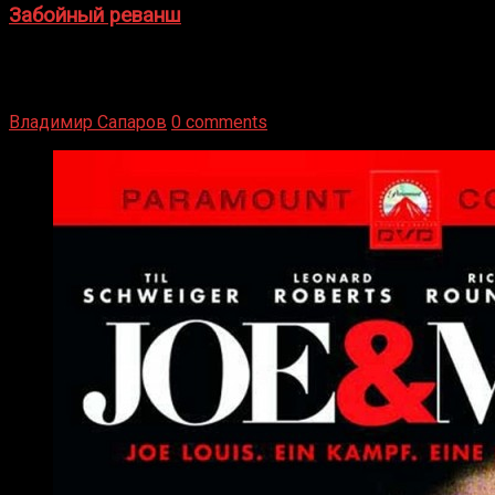
Забойный реванш
Двух старых соперников по боксу уговаривают
вернуться из отставки, чтобы они бились друг с другом
Подробнее
Владимир Сапаров
0 comments