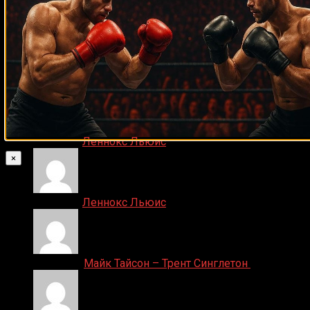
Прямой эфир марафон боев UFC 324
24.01.2026
Игорь on
Леннокс Льюис
×
Игорь on
Леннокс Льюис
Денис on
Майк Тайсон – Трент Синглетон