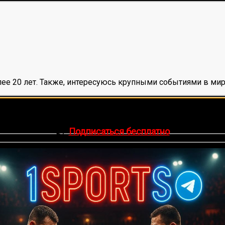
ее 20 лет. Также, интересуюсь крупными событиями в мир
нок, среднее:
5,00
из 5)
🔥 Хочешь зарабатывать на спорте?
egram-канал
1Sports
— прогнозы на единоборства и другие 
👉
Подписаться бесплатно