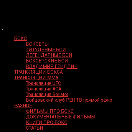
Skip
Boxing Video
to
Вернем боксу былое величие
content
БОКС
БОКСЕРЫ
ТИТУЛЬНЫЕ БОИ
ЛЕГЕНДАРНЫЕ БОИ
БОКСЕРСКИЕ БОИ
ВЛАДИМИР ГЕНДЛИН
ТРАНСЛЯЦИИ БОКСА
ТРАНСЛЯЦИИ MMA
Трансляция UFC
Трансляция ACA
Трансляция Bellator
Бойцовский клуб РЕН ТВ прямой эфир
РАЗНОЕ
ФИЛЬМЫ ПРО БОКС
ДОКУМЕНТАЛЬНЫЕ ФИЛЬМЫ
КНИГИ ПРО БОКС
СТАТЬИ