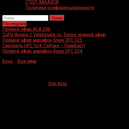
СТОЛ ЗАКАЗОВ
Политика конфиденциальности
Найти:
Последнее
Прямой эфир ACA 200
Zuffa Boxing 2 Valenzuela vs. Torres прямой эфир
Прямой эфир марафон боев UFC 325
Смотреть UFC 324: Гэйтжи – Пимблетт
Прямой эфир марафон боев UFC 324
Бокс
»
Бои мма
»
Коди Брандейдж – Зак Риз
Коди Брандейдж – Зак Риз
03.12.2022
03.12.2023
Don King