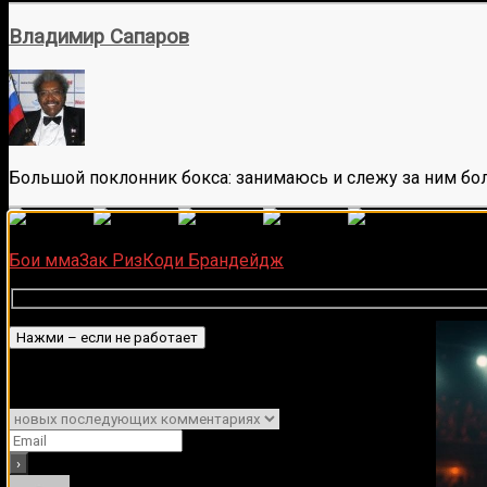
Владимир Сапаров
Большой поклонник бокса: занимаюсь и слежу за ним бол
(
6
оце
Загрузка...
Подписывайся на наш Tel
Бои мма
Зак Риз
Коди Брандейдж
Подписаться
Уведомить о