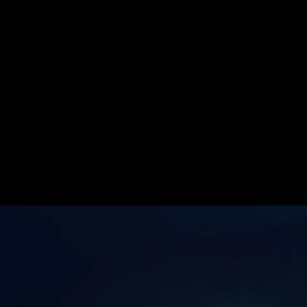
айсон Фьюри 2 прямая трансляция
сляция