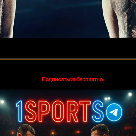
я нас ждет эпическая встреча между Александром Усиком 
рые нельзя пропустить.
🔥 Хочешь зарабатывать на спорте?
на зубах вырвал победу, напряжение между бойцами достиг
egram-канал
1Sports
— прогнозы на единоборства и другие 
нства. С другой стороны, Фьюри, известный своей харизмо
тяжелого веса.
👉
Подписаться бесплатно
юри 2
ене, Эр-Рияд, Саудовская Аравия. Прямой эфир начнётся в
за титулы WBA, WBC, WBO