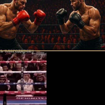
кий средний вес
жёлый вес
жёлый вес
р-перо вес
вес
ий тяжёлый вес
 — тяжёлый вес
 Усик vs. Тайсон Фьюри 2