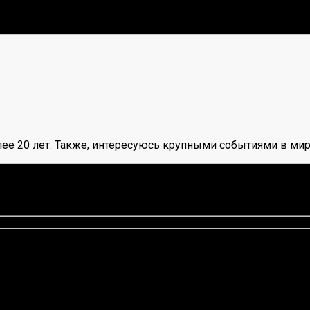
ее 20 лет. Также, интересуюсь крупными событиями в мир
нок, среднее:
4,43
из 5)