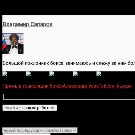
Владимир Сапаров
Большой поклонник бокса: занимаюсь и слежу за ним бол
(
7
оце
Загрузка...
Прямые трансляции бокса
Александр Усик
Тайсон Фьюри
Подписаться
Уведомить о