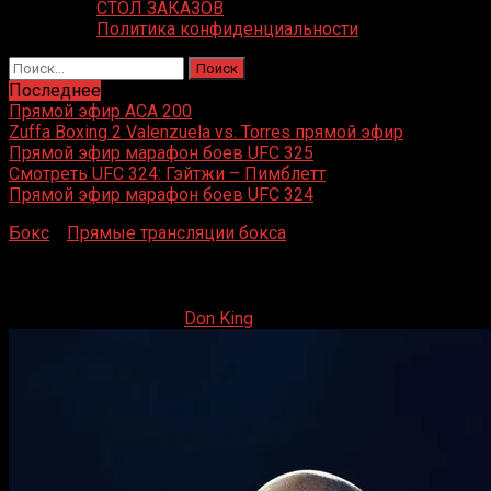
СТОЛ ЗАКАЗОВ
Политика конфиденциальности
Найти:
Последнее
Прямой эфир ACA 200
Zuffa Boxing 2 Valenzuela vs. Torres прямой эфир
Прямой эфир марафон боев UFC 325
Смотреть UFC 324: Гэйтжи – Пимблетт
Прямой эфир марафон боев UFC 324
Бокс
»
Прямые трансляции бокса
»
Александр Усик vs. Т
Александр Усик vs. Тайсон Фьюри 2 прямая тран
21.12.2024
22.12.2024
Don King