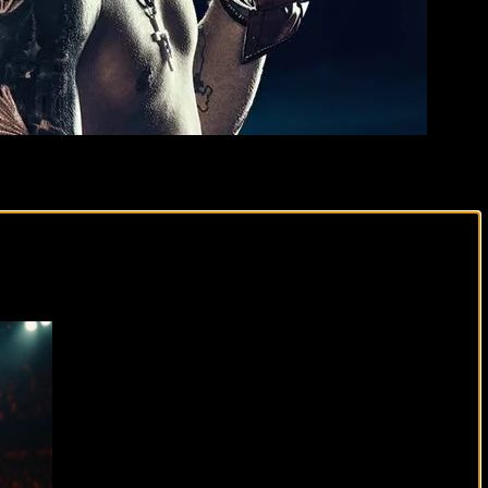
и Тайсоном Фьюри. Турнир в Эр-Рияде обещает стать
ло своего пика. Усик — мастер тактики, с рекордом 22-0,
виды спорта каждый день!
й и нестандартным стилем, настроен вернуть утраченные
 19:00 по московскому времени. Заряжайтесь энергией —