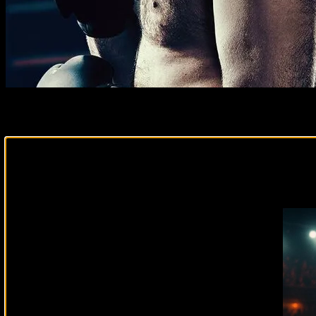
Тяжелый вес возвращается в центр внимания: 21 декабр
настоящей битвой титанов, а его карды полны боев, кото
После драматичного поединка в мае, где Усик буквально 
Подписывайся на наш Tel
готов вновь доказать, что его имя — это синоним чемпио
позиции. На кону три чемпионских пояса и звание короля 
Где и когда смотреть Усик против Фь
Турнир состоится 21 декабря 2024 года в Королевской Ар
нас ждёт ночь ярких эмоций!
Участники карда
Александр Усик (22-0) vs Тайсон Фьюри (34-1-1) — 