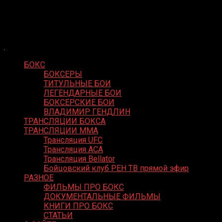
Skip
Boxing Video
to
Вернем боксу былое величие
content
БОКС
БОКСЕРЫ
ТИТУЛЬНЫЕ БОИ
ЛЕГЕНДАРНЫЕ БОИ
БОКСЕРСКИЕ БОИ
ВЛАДИМИР ГЕНДЛИН
ТРАНСЛЯЦИИ БОКСА
ТРАНСЛЯЦИИ MMA
Трансляция UFC
Трансляция ACA
Трансляция Bellator
Бойцовский клуб РЕН ТВ прямой эфир
РАЗНОЕ
ФИЛЬМЫ ПРО БОКС
ДОКУМЕНТАЛЬНЫЕ ФИЛЬМЫ
КНИГИ ПРО БОКС
СТАТЬИ