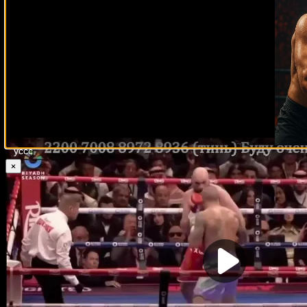
Сергей Бохачук (24-2) vs Исмаил Дэвис (13-1) — лёг
Моисес Итаума (10-0) vs Демси МакКин (22-1) — тя
Джонни Фишер (12-0) vs Дэвид Аллен (23-6-2) — тя
Питер МакГрейл (10-1) vs Рис Эдвардс (16-0) — супе
Исаак Лоу (25-2-3) vs Ли МакГрегор (14-1-1) — перо 
Даниэль Лапин (10-0) vs Дилан Колин (14-0) — лёгк
Андрий Новыцкий (13-0) vs Эдгар Рамирес (10-1-1)
Прямая онлайн трансляция Александр
×