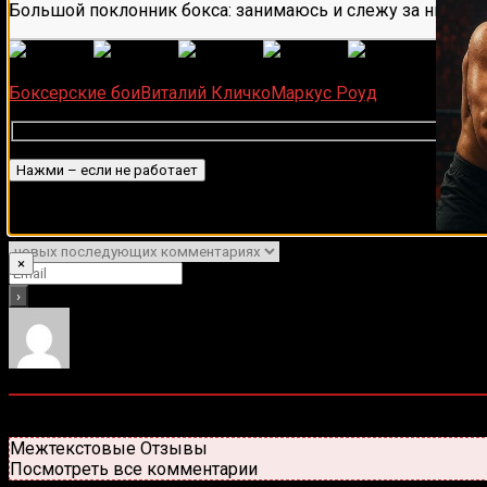
Большой поклонник бокса: занимаюсь и слежу за ним бол
(
1 497
Загрузка...
Боксерские бои
Виталий Кличко
Маркус Роуд
Подписаться
Уведомить о
×
0
комментариев
Старые
Новые
Популярные
Межтекстовые Отзывы
Посмотреть все комментарии