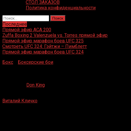
СТОЛ ЗАКАЗОВ
Политика конфиденциальности
Найти:
Последнее
Прямой эфир ACA 200
Zuffa Boxing 2 Valenzuela vs. Torres прямой эфир
Прямой эфир марафон боев UFC 325
Смотреть UFC 324: Гэйтжи – Пимблетт
Прямой эфир марафон боев UFC 324
Бокс
»
Боксерские бои
»
Виталий Кличко – Маркус Роуд
Виталий Кличко – Маркус Роуд
27.07.2019
Don King
Виталий Кличко
– Маркус Роуд
Берлин, Германия
17 января 1998