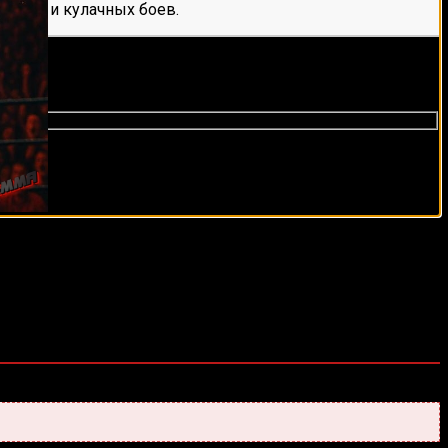
е мма и кулачных боев.