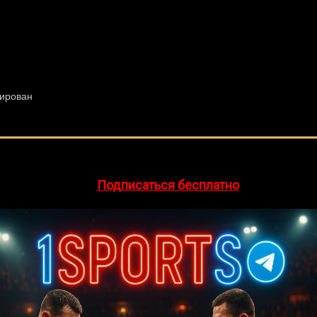
🔥 Хочешь зарабатывать на спорте?
egram-канал
1Sports
— прогнозы на единоборства и другие 
👉
Подписаться бесплатно