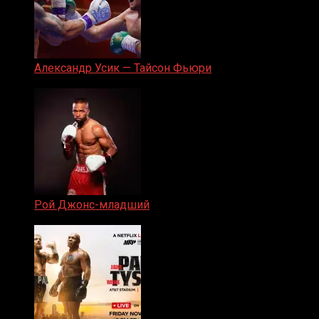
Александр Усик — Тайсон Фьюри
19.05.2024
Рой Джонс-младший
25.04.2019