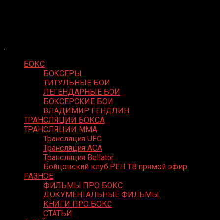
Skip
Boxing Video
to
Вернем боксу былое величие
content
БОКС
БОКСЕРЫ
ТИТУЛЬНЫЕ БОИ
ЛЕГЕНДАРНЫЕ БОИ
БОКСЕРСКИЕ БОИ
ВЛАДИМИР ГЕНДЛИН
ТРАНСЛЯЦИИ БОКСА
ТРАНСЛЯЦИИ MMA
Трансляция UFC
Трансляция ACA
Трансляция Bellator
Бойцовский клуб РЕН ТВ прямой эфир
РАЗНОЕ
ФИЛЬМЫ ПРО БОКС
ДОКУМЕНТАЛЬНЫЕ ФИЛЬМЫ
КНИГИ ПРО БОКС
СТАТЬИ