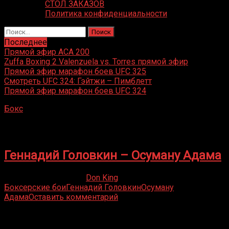
СТОЛ ЗАКАЗОВ
Политика конфиденциальности
Найти:
Последнее
Прямой эфир ACA 200
Zuffa Boxing 2 Valenzuela vs. Torres прямой эфир
Прямой эфир марафон боев UFC 325
Смотреть UFC 324: Гэйтжи – Пимблетт
Прямой эфир марафон боев UFC 324
Бокс
»
Осуману Адама
Осуману Адама
Геннадий Головкин – Осуману Адама
18.05.2019
09.09.2022
Don King
Боксерские бои
Геннадий Головкин
Осуману
Адама
Оставить комментарий
Присоединяйся