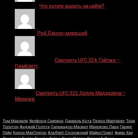
ДЕНИС on
Что хотите видеть на сайте?
Денис on
Рой Джонс-младший
Ляяляляляояо on
Смотреть UFC 324: Гэйтжи –
Пимблетт
Medik on
Смотреть UFC 322 Делла Маддалена –
Махачев
Случайные боксеры
Том Макнили
Уилфорд Скипион
Даниэль Кота
Педро Мартинес
Тони
Торнтон
Анджей Голота
Сальвадор Масиэл
Мaурисиo Лaрa
Гаринг
Лэйн
Конор МакГрегор
Альберт Сосновский
Майкл Грант
Амир Хан