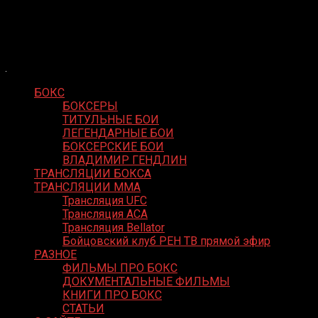
Skip
Boxing Video
to
Вернем боксу былое величие
content
БОКС
БОКСЕРЫ
ТИТУЛЬНЫЕ БОИ
ЛЕГЕНДАРНЫЕ БОИ
БОКСЕРСКИЕ БОИ
ВЛАДИМИР ГЕНДЛИН
ТРАНСЛЯЦИИ БОКСА
ТРАНСЛЯЦИИ MMA
Трансляция UFC
Трансляция ACA
Трансляция Bellator
Бойцовский клуб РЕН ТВ прямой эфир
РАЗНОЕ
ФИЛЬМЫ ПРО БОКС
ДОКУМЕНТАЛЬНЫЕ ФИЛЬМЫ
КНИГИ ПРО БОКС
СТАТЬИ