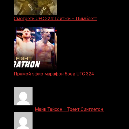
Смотреть UFC 324: Гэйтжи – Пимблетт
24.01.2026
Прямой эфир марафон боев UFC 324
24.01.2026
Денис on
Майк Тайсон – Трент Синглетон