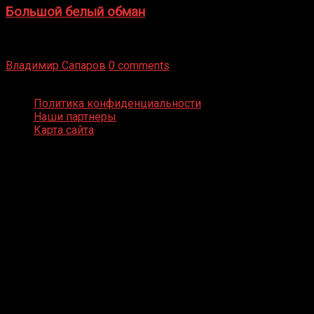
Большой белый обман
Бокс — это всегда больше, чем просто спорт, чаще это
бизнес и тотализатор. И Фред Подробнее
Владимир Сапаров
0 comments
Boxing Video © Все права защищены
Политика конфиденциальности
Наши партнеры
Карта сайта