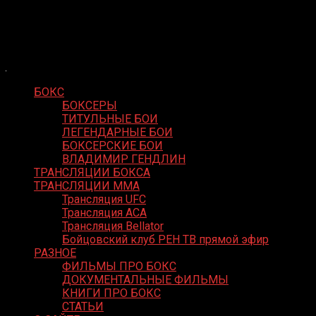
Skip
Boxing Video
to
Вернем боксу былое величие
content
БОКС
БОКСЕРЫ
ТИТУЛЬНЫЕ БОИ
ЛЕГЕНДАРНЫЕ БОИ
БОКСЕРСКИЕ БОИ
ВЛАДИМИР ГЕНДЛИН
ТРАНСЛЯЦИИ БОКСА
ТРАНСЛЯЦИИ MMA
Трансляция UFC
Трансляция ACA
Трансляция Bellator
Бойцовский клуб РЕН ТВ прямой эфир
РАЗНОЕ
ФИЛЬМЫ ПРО БОКС
ДОКУМЕНТАЛЬНЫЕ ФИЛЬМЫ
КНИГИ ПРО БОКС
СТАТЬИ