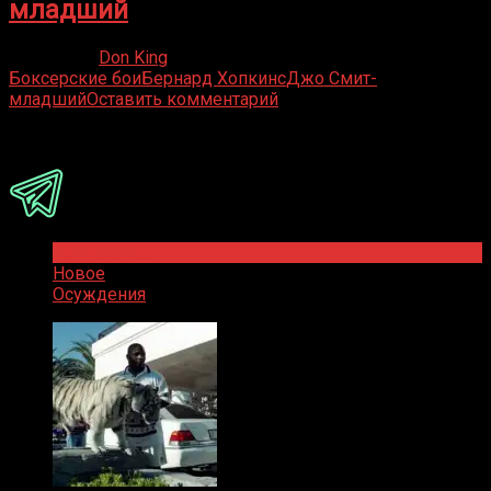
младший
27.04.2020
Don King
Боксерские бои
Бернард Хопкинс
Джо Смит-
младший
Оставить комментарий
Присоединяйся
Популярное
Новое
Осуждения