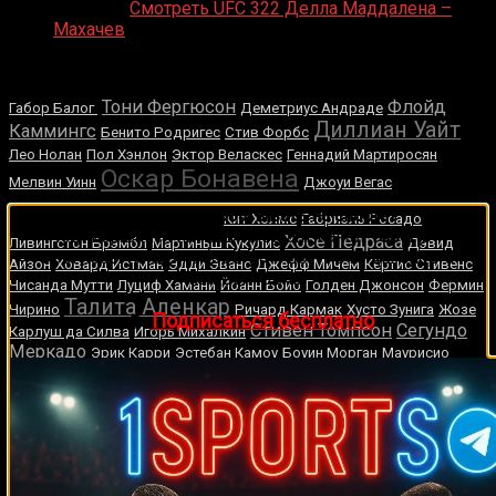
Medik on
Смотреть UFC 322 Делла Маддалена –
Махачев
Случайные боксеры
Тони Фергюсон
Флойд
Габор Балог
Деметриус Андраде
Диллиан Уайт
Каммингс
Бенито Родригес
Стив Форбс
Лео Нолан
Пол Хэнлон
Эктор Веласкес
Геннадий Мартиросян
Оскар Бонавена
Мелвин Уинн
Джоуи Вегас
Дэнни Гарсия
🔥 Хочешь зарабатывать на спорте?
Кит Холмс
Габриэль Росадо
Подписывайся на наш Telegram-канал
1Sports
—
Хосе Педраса
Ливингстон Брэмбл
Мартиньш Кукулис
Дэвид
прогнозы на единоборства и другие виды спорта
Айзон
Ховард Истман
Эдди Эванс
Джефф Мичем
Кёртис Стивенс
каждый день!
Чисанда Мутти
Луциф Хамани
Йоанн Бойо
Голден Джонсон
Фермин
Талита Аленкар
Чирино
Ричард Кармак
Хусто Зунига
Жозе
👉
Подписаться бесплатно
Стивен Томпсон
Сегундо
Карлуш да Силва
Игорь Михалкин
Меркадо
Эрик Карри
Эстебан Камоу
Боуин Морган
Маурисио
Эррера
Брюс Финч
Таурус Сайкс
Роланд Ластарца
Токер Падвилл