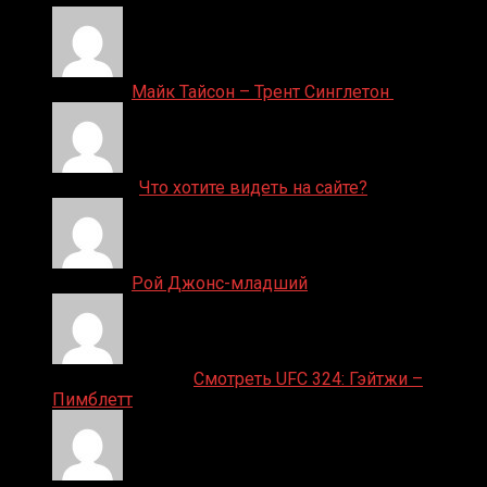
Денис on
Майк Тайсон – Трент Синглетон
ДЕНИС on
Что хотите видеть на сайте?
Денис on
Рой Джонс-младший
Ляяляляляояо on
Смотреть UFC 324: Гэйтжи –
Пимблетт