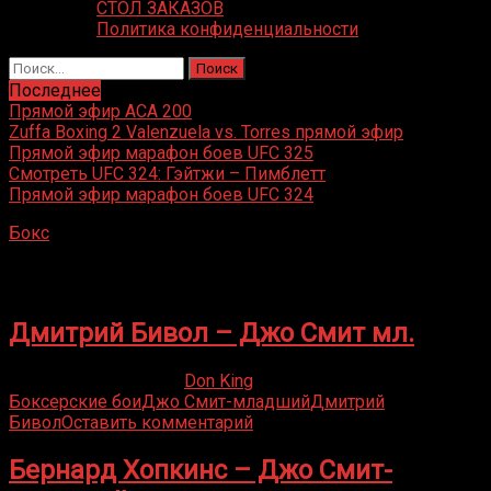
СТОЛ ЗАКАЗОВ
Политика конфиденциальности
Найти:
Последнее
Прямой эфир ACA 200
Zuffa Boxing 2 Valenzuela vs. Torres прямой эфир
Прямой эфир марафон боев UFC 325
Смотреть UFC 324: Гэйтжи – Пимблетт
Прямой эфир марафон боев UFC 324
Бокс
»
Джо Смит-младший
Джо Смит-младший
Дмитрий Бивол – Джо Смит мл.
09.05.2020
04.06.2021
Don King
Боксерские бои
Джо Смит-младший
Дмитрий
Бивол
Оставить комментарий
Бернард Хопкинс – Джо Смит-