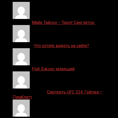
Денис on
Майк Тайсон – Трент Синглетон
ДЕНИС on
Что хотите видеть на сайте?
Денис on
Рой Джонс-младший
Ляяляляляояо on
Смотреть UFC 324: Гэйтжи –
Пимблетт