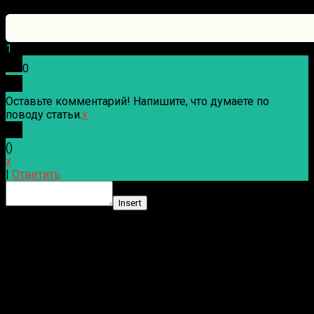
1
0
Оставьте комментарий! Напишите, что думаете по
поводу статьи.
x
(
)
x
|
Ответить
Insert