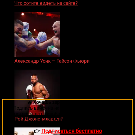
Что хотите видеть на сайте?
05.08.2019
Александр Усик — Тайсон Фьюри
19.05.2024
🔥 Хочешь зарабатывать на спорте?
Подписывайся на наш Telegram-канал
1Sports
—
прогнозы на единоборства и другие виды спорта
Рой Джонс-младший
каждый день!
25.04.2019
👉
Подписаться бесплатно