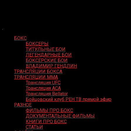
Skip
Boxing Video
to
Вернем боксу былое величие
content
БОКС
БОКСЕРЫ
ТИТУЛЬНЫЕ БОИ
ЛЕГЕНДАРНЫЕ БОИ
БОКСЕРСКИЕ БОИ
ВЛАДИМИР ГЕНДЛИН
ТРАНСЛЯЦИИ БОКСА
ТРАНСЛЯЦИИ MMA
Трансляция UFC
Трансляция ACA
Трансляция Bellator
Бойцовский клуб РЕН ТВ прямой эфир
РАЗНОЕ
ФИЛЬМЫ ПРО БОКС
ДОКУМЕНТАЛЬНЫЕ ФИЛЬМЫ
КНИГИ ПРО БОКС
СТАТЬИ