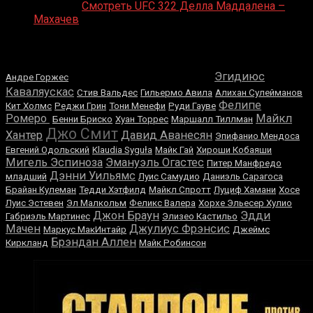
Medik on
Смотреть UFC 322 Делла Маддалена –
Махачев
Случайные боксеры
Сэмюэл Питер
Эгидиюс
Андре Горжес
Каваляускас
Стив Вальдес
Гильермо Авила
Алихан Сулейманов
Фелипе
Кит Холмс
Реджи Грин
Тони Менефи
Руди Гауве
Ромеро
Майкл
Бенни Бриско
Хуан Торрес
Маршалл Тиллман
Джо Смит
Хантер
Давид Аванесян
Эпифанио Мендоса
Евгений Одольский
Klaudia Syguła
Майк Гай
Хироши Кобаяши
Мигель Эспиноза
Эмануэль Огастес
Питер Манфредо
Дэнни Уильямс
младший
Луис Самудио
Даниэль Сарагоса
Брайан Кулеман
Тедди Хэтфилд
Майкл Спротт
Луциф Хамани
Хосе
Луис Эстевен
Эл Малкольм
Феликс Валера
Хорхе Эльесер Хулио
Джон Браун
Эдди
Габриэль Мартинес
Элизео Кастильо
Мачен
Джулиус Фрэнсис
Маркус МакИнтайр
Джеймс
Брэндан Аллен
Киркланд
Майк Робинсон