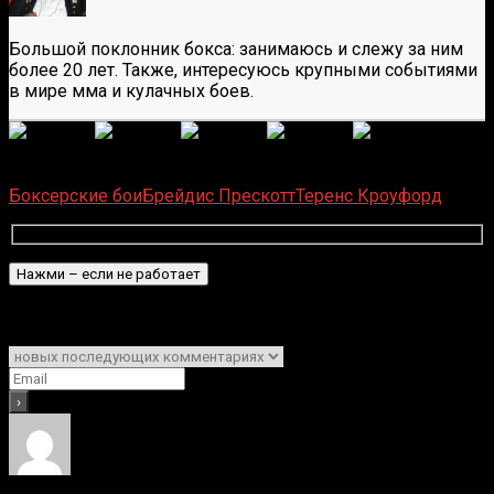
Большой поклонник бокса: занимаюсь и слежу за ним
более 20 лет. Также, интересуюсь крупными событиями
в мире мма и кулачных боев.
(
1 496
оценок, среднее:
5,00
из 5)
Загрузка...
Боксерские бои
Брейдис Прескотт
Теренс Кроуфорд
Подписаться
Уведомить о
1
Комментарий