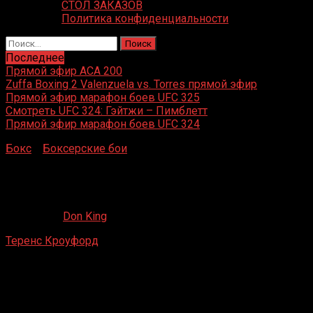
СТОЛ ЗАКАЗОВ
Политика конфиденциальности
Найти:
Последнее
Прямой эфир ACA 200
Zuffa Boxing 2 Valenzuela vs. Torres прямой эфир
Прямой эфир марафон боев UFC 325
Смотреть UFC 324: Гэйтжи – Пимблетт
Прямой эфир марафон боев UFC 324
Бокс
»
Боксерские бои
»
Теренс Кроуфорд – Брейдис
Прескотт
Теренс Кроуфорд – Брейдис Прескотт
17.04.2020
Don King
Теренс Кроуфорд
– Брейдис Прескотт
Mandalay Bay Resort & Casino, Лас-Вегас, Невада, США
30 марта 2013