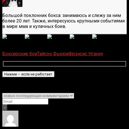
Большой поклонник бокса: занимаюсь и слежу за ним
более 20 лет. Также, интересуюсь крупными событиями
в мире мма и кулачных боев.
(
6
оценок, среднее:
5,00
из 5)
Загрузка...
Боксерские бои
Тайсон Фьюри
Фрэнсис Нганну
Подписаться
Уведомить о