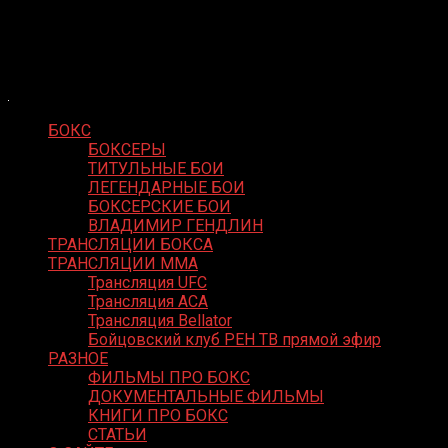
Skip
Boxing Video
to
Вернем боксу былое величие
content
БОКС
БОКСЕРЫ
ТИТУЛЬНЫЕ БОИ
ЛЕГЕНДАРНЫЕ БОИ
БОКСЕРСКИЕ БОИ
ВЛАДИМИР ГЕНДЛИН
ТРАНСЛЯЦИИ БОКСА
ТРАНСЛЯЦИИ MMA
Трансляция UFC
Трансляция ACA
Трансляция Bellator
Бойцовский клуб РЕН ТВ прямой эфир
РАЗНОЕ
ФИЛЬМЫ ПРО БОКС
ДОКУМЕНТАЛЬНЫЕ ФИЛЬМЫ
КНИГИ ПРО БОКС
СТАТЬИ