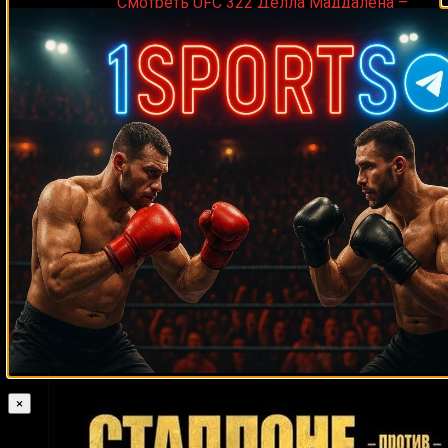
Medik on
Смотреть UFC 322 Делла Маддалена –
Махачев
Случайные боксеры
Рой Ритчи
Джамалл Эммерс
Nikolas Motta
Джеймс Гэйнс
Энрике
Орнелас
Жан-Марк Мормек
Алекс Перес
Ларри О’Шилдс
Сэмми
Фуэнтес
Дуг Деммингс
Ларри Дональд
Гленн Маккори
Джимрекс
Хака
Лерой Джонс
Саид Нурмагомедов
Джимми Эллис
Бернард
Муакасанга
Лоренцо Занон
Трой Робертс
Даррен Литтлвуд
Даниэль
Сарагоса
Кирк Джонсон
Морис Байарм
Клинтон Болдридж
Фернандо Варгас
Луис Рамирес
Irina Alekseeva
Кристиан Крус
Вилли
Монро мл.
Уилфред Бенитес
Джордж Джонсон
Хизни Алтункая
Джо Кальзаге
Джереми Бейтс
Антонио Маргарито
Феличиано Кореа
Кёртис Стивенс
Серджио Петтис
Гораций
Ларри
Робинсон
Хорхе Родригес Оливера
Дэн Хукер
Холмс
Стивен Смит
Седрик Мингози
Томаш Адамек
×