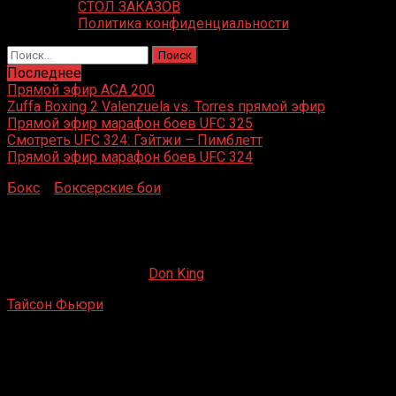
СТОЛ ЗАКАЗОВ
Политика конфиденциальности
Найти:
Последнее
Прямой эфир ACA 200
Zuffa Boxing 2 Valenzuela vs. Torres прямой эфир
Прямой эфир марафон боев UFC 325
Смотреть UFC 324: Гэйтжи – Пимблетт
Прямой эфир марафон боев UFC 324
Бокс
»
Боксерские бои
»
Тайсон Фьюри — Фрэнсис
Нганну
Тайсон Фьюри — Фрэнсис Нганну
15.11.2023
15.11.2023
Don King
Тайсон Фьюри
— Фрэнсис Нганну
Kingdom Arena, Эр-Рияд, Саудовская Аравия
17 февраля 2024