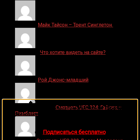
Денис on
Майк Тайсон – Трент Синглетон
ДЕНИС on
Что хотите видеть на сайте?
Денис on
Рой Джонс-младший
🔥 Хочешь зарабатывать на спорте?
Ляяляляляояо on
Смотреть UFC 324: Гэйтжи –
Подписывайся на наш Telegram-канал
1Sports
—
Пимблетт
прогнозы на единоборства и другие виды спорта
каждый день!
👉
Подписаться бесплатно