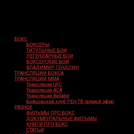
Skip
Boxing Video
to
Вернем боксу былое величие
content
БОКС
БОКСЕРЫ
ТИТУЛЬНЫЕ БОИ
ЛЕГЕНДАРНЫЕ БОИ
БОКСЕРСКИЕ БОИ
ВЛАДИМИР ГЕНДЛИН
ТРАНСЛЯЦИИ БОКСА
ТРАНСЛЯЦИИ MMA
Трансляция UFC
Трансляция ACA
Трансляция Bellator
Бойцовский клуб РЕН ТВ прямой эфир
РАЗНОЕ
ФИЛЬМЫ ПРО БОКС
ДОКУМЕНТАЛЬНЫЕ ФИЛЬМЫ
КНИГИ ПРО БОКС
СТАТЬИ