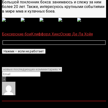
Большой поклонник бокса: занимаюсь и слежу за ним
более 20 лет. Также, интересуюсь крупными событиями
в мире мма и кулачных боев.
(
1 496
оценок, среднее:
5,00
из 5)
Загрузка...
Боксерские бои
Клиффорд Хикс
Оскар Де Ла Хойя
Подписаться
Уведомить о
0
комментариев
Старые