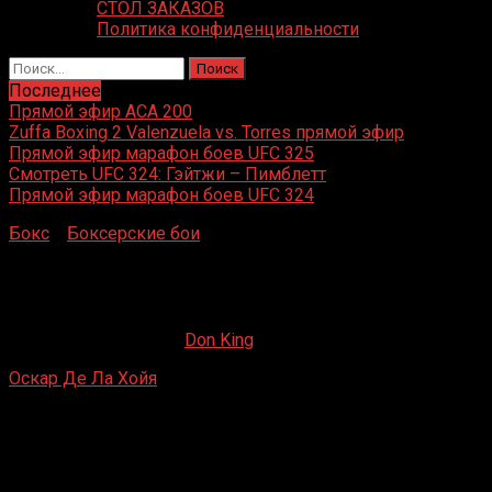
СТОЛ ЗАКАЗОВ
Политика конфиденциальности
Найти:
Последнее
Прямой эфир ACA 200
Zuffa Boxing 2 Valenzuela vs. Torres прямой эфир
Прямой эфир марафон боев UFC 325
Смотреть UFC 324: Гэйтжи – Пимблетт
Прямой эфир марафон боев UFC 324
Бокс
»
Боксерские бои
»
Оскар Де Ла Хойя – Клиффорд
Хикс
Оскар Де Ла Хойя – Клиффорд Хикс
09.09.2019
09.09.2022
Don King
Оскар Де Ла Хойя
– Клиффорд Хикс
America West Arena, Финикс, Аризона, США
12 декабря 1992