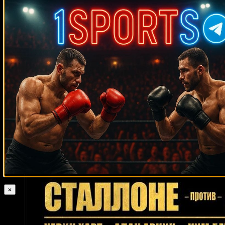
Случайные боксеры
Энрике Санчес
Маршалл Тиллман
Гуты Эспадас-младший
Брайан
Лондон
Орландо Салидо
Томми Пиакок
Шавкат Рахимов
Даниэль
Алиса
Дьерри Жан
Джимми Янг
Джеймс Джесси Лейха
Шеннон Бриггс
Эрл Льюис
Дейвисон Фигейреду
Робби Ловато
Антонио Пикарди
Карлос Герена
Леон Эдвардс
Феликс Валера
Жулио Жан
Гленн Ирисарри
Мелвин Фостер
Кэлвин
Джонс
Энтони Петтис
Майкл Кацидис
Мелвин Эппс
Карлос
Леннокс Льюис
Монтеро
Сесиль Кофе
Алан Лей
Джерри Куни
Рики Стэйкхаус
Гленн Вольф
Отис Грант
Исраэль
Адесанья
Деметрис Кинг
Билли Даньелз
Исидро Ранони Прието
Даниэль Дюбуа
Микки Уорд
Энрике Анхелес
Майк Уивер
Даниэль Чавес
Крисон Омаяо
Майк Калберт
×