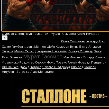
Случайные боксеры
Хосе Луис Кастильо
Орландо Салидо
Уго Руис
Имаму Мэйфилд
Леонсио Гарсес
Мишель Росалес
Туй Тоя
Юки Сано
Том Шварц
Логан Пол
Робсон Консейсау
Клиффорд Этьен
Генри Ланди
Сергей Ковалёв
Дакота Стоун
Мухаммед Али
Дурмаз
Джон Лоуи
Томас Тейт
Руслан Семёнов
Крейг Ричардс
Деонтей Уайлдер
×
Обед Салливан
Герхард Цех
Хулио Гамбоа
Фрэнк Минтон
Шейн Камерон
Вуяни Бунгу
Алексей
Чирков
Малик Скотт
Джеремия Накатила
Ричард Фрейзер
Хосе
Мурат Гассиев
Луис Эстевен
Мак Фостер
Ричард Комми
Франсиско Родригес
Серрон Фокс
Трэвис Аллен
Фредди Пендлтон
Оги Санчес
Давид Торрес
Чарльз Шаффорд
Эймос Джонсон
Августин Эстрада
Луис Мелендес