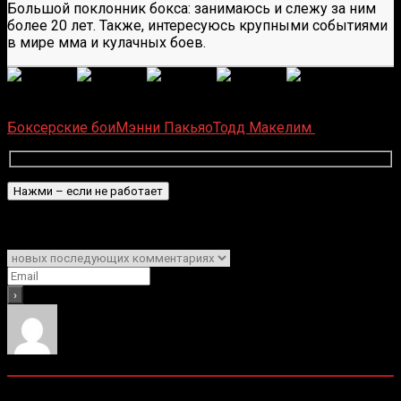
Большой поклонник бокса: занимаюсь и слежу за ним
более 20 лет. Также, интересуюсь крупными событиями
в мире мма и кулачных боев.
(
1 496
оценок, среднее:
5,00
из 5)
Загрузка...
Боксерские бои
Мэнни Пакьяо
Тодд Макелим
Подписаться
Уведомить о
0
комментариев
Старые