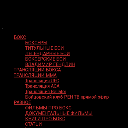
Skip
Boxing Video
to
Вернем боксу былое величие
content
БОКС
БОКСЕРЫ
ТИТУЛЬНЫЕ БОИ
ЛЕГЕНДАРНЫЕ БОИ
БОКСЕРСКИЕ БОИ
ВЛАДИМИР ГЕНДЛИН
ТРАНСЛЯЦИИ БОКСА
ТРАНСЛЯЦИИ MMA
Трансляция UFC
Трансляция ACA
Трансляция Bellator
Бойцовский клуб РЕН ТВ прямой эфир
РАЗНОЕ
ФИЛЬМЫ ПРО БОКС
ДОКУМЕНТАЛЬНЫЕ ФИЛЬМЫ
КНИГИ ПРО БОКС
СТАТЬИ