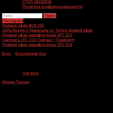
СТОЛ ЗАКАЗОВ
Политика конфиденциальности
Найти:
Последнее
Прямой эфир ACA 200
Zuffa Boxing 2 Valenzuela vs. Torres прямой эфир
Прямой эфир марафон боев UFC 325
Смотреть UFC 324: Гэйтжи – Пимблетт
Прямой эфир марафон боев UFC 324
Бокс
»
Боксерские бои
»
Мэнни Пакьяо – Тодд Макелим
Мэнни Пакьяо – Тодд Макелим
13.08.2019
Don King
Мэнни Пакьяо
– Тодд Макелим
Provincial Sports
Complex, Кидапаван, Котабато, Филиппины
20 февраля 1999