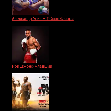
Александр Усик — Тайсон Фьюри
19.05.2024
Рой Джонс-младший
25.04.2019