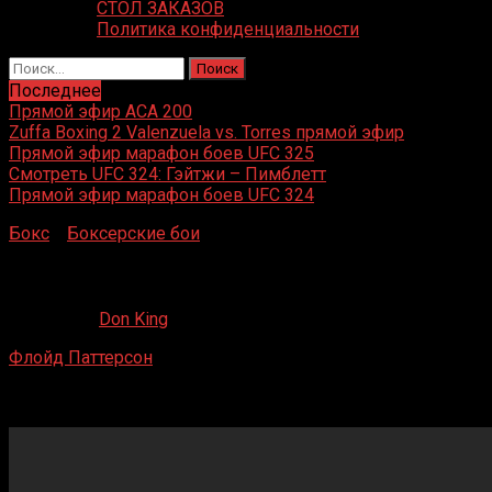
СТОЛ ЗАКАЗОВ
Политика конфиденциальности
Найти:
Последнее
Прямой эфир ACA 200
Zuffa Boxing 2 Valenzuela vs. Torres прямой эфир
Прямой эфир марафон боев UFC 325
Смотреть UFC 324: Гэйтжи – Пимблетт
Прямой эфир марафон боев UFC 324
Бокс
»
Боксерские бои
»
Флойд Паттерсон – Ингемар Юха
Флойд Паттерсон – Ингемар Юханссон 2
10.07.2020
Don King
Флойд Паттерсон
– Ингемар Юханссон 2
Polo Grounds, Нью-Йорк, Нью-Йорк, США
20 июня 1960