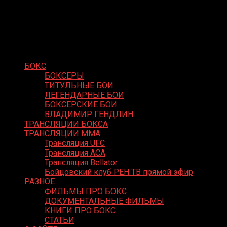
Skip
Boxing Video
to
Вернем боксу былое величие
content
БОКС
БОКСЕРЫ
ТИТУЛЬНЫЕ БОИ
ЛЕГЕНДАРНЫЕ БОИ
БОКСЕРСКИЕ БОИ
ВЛАДИМИР ГЕНДЛИН
ТРАНСЛЯЦИИ БОКСА
ТРАНСЛЯЦИИ MMA
Трансляция UFC
Трансляция ACA
Трансляция Bellator
Бойцовский клуб РЕН ТВ прямой эфир
РАЗНОЕ
ФИЛЬМЫ ПРО БОКС
ДОКУМЕНТАЛЬНЫЕ ФИЛЬМЫ
КНИГИ ПРО БОКС
СТАТЬИ