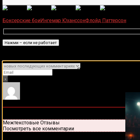
(
6
оце
Загрузка...
Боксерские бои
Ингемар Юханссон
Флойд Паттерсон
Подписаться
Уведомить о
Подписывайся на наш Tel
0
комментариев
Старые
Новые
Популярные
Межтекстовые Отзывы
Посмотреть все комментарии
Присоединяйся