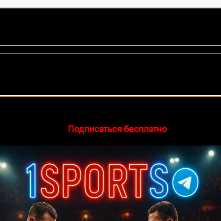
нок, среднее:
5,00
из 5)
🔥 Хочешь зарабатывать на спорте?
egram-канал
1Sports
— прогнозы на единоборства и другие 
👉
Подписаться бесплатно