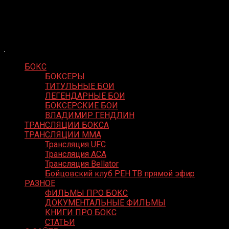
Skip
Boxing Video
to
Вернем боксу былое величие
content
БОКС
БОКСЕРЫ
ТИТУЛЬНЫЕ БОИ
ЛЕГЕНДАРНЫЕ БОИ
БОКСЕРСКИЕ БОИ
ВЛАДИМИР ГЕНДЛИН
ТРАНСЛЯЦИИ БОКСА
ТРАНСЛЯЦИИ MMA
Трансляция UFC
Трансляция ACA
Трансляция Bellator
Бойцовский клуб РЕН ТВ прямой эфир
РАЗНОЕ
ФИЛЬМЫ ПРО БОКС
ДОКУМЕНТАЛЬНЫЕ ФИЛЬМЫ
КНИГИ ПРО БОКС
СТАТЬИ