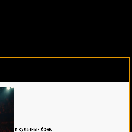
виды спорта каждый день!
е мма и кулачных боев.