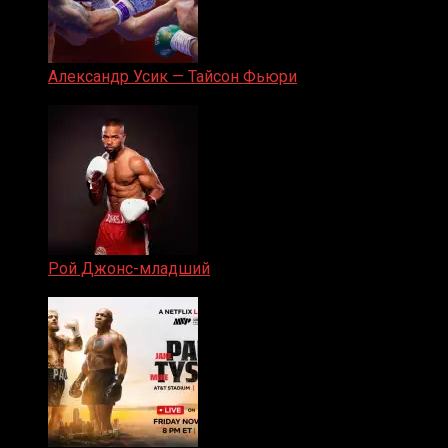
Александр Усик — Тайсон Фьюри
19.05.2024
Рой Джонс-младший
25.04.2019