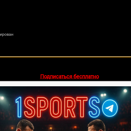
🔥 Хочешь зарабатывать на спорте?
egram-канал
1Sports
— прогнозы на единоборства и другие 
👉
Подписаться бесплатно
ее 20 лет. Также, интересуюсь крупными событиями в мир