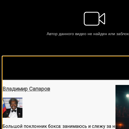
Подписывайся на наш Tel
Владимир Сапаров
Большой поклонник бокса: занимаюсь и слежу за ним бол