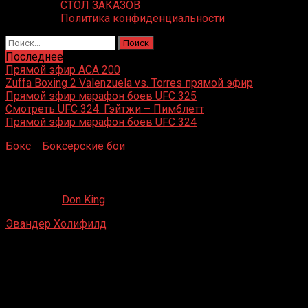
СТОЛ ЗАКАЗОВ
Политика конфиденциальности
Найти:
Последнее
Прямой эфир ACA 200
Zuffa Boxing 2 Valenzuela vs. Torres прямой эфир
Прямой эфир марафон боев UFC 325
Смотреть UFC 324: Гэйтжи – Пимблетт
Прямой эфир марафон боев UFC 324
Бокс
»
Боксерские бои
»
Эвандер Холифилд – Майкл Мур
Эвандер Холифилд – Майкл Мурер
23.08.2019
Don King
Эвандер Холифилд
– Майкл Мурер
Caesars Palace, Лас-Вегас, Невада, США
22 апреля 1994