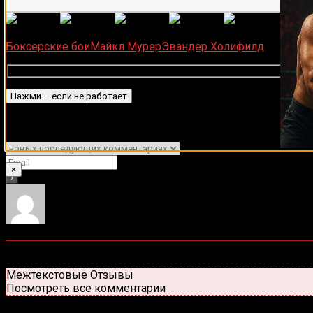
(
1 496
Загрузка...
Боксерские бои
Майкл Мурер
Эвандер Холифилд
Подписаться
Уведомить о
×
0
комментариев
Старые
Новые
Популярные
Межтекстовые Отзывы
Посмотреть все комментарии