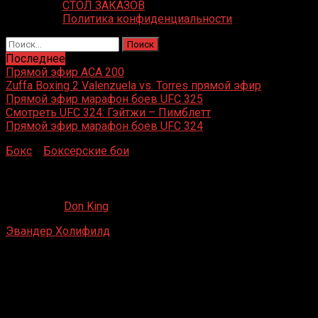
СТОЛ ЗАКАЗОВ
Политика конфиденциальности
Найти:
Последнее
Прямой эфир ACA 200
Zuffa Boxing 2 Valenzuela vs. Torres прямой эфир
Прямой эфир марафон боев UFC 325
Смотреть UFC 324: Гэйтжи – Пимблетт
Прямой эфир марафон боев UFC 324
Бокс
»
Боксерские бои
»
Эвандер Холифилд – Фрес Окен
Эвандер Холифилд – Фрес Окендо
25.08.2019
Don King
Эвандер Холифилд
– Фрес Окендо
Alamodome, Сан-Антонио, Техас, США
10 ноября 2006