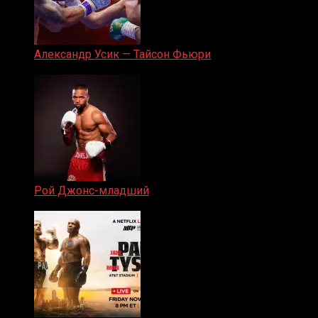
Александр Усик — Тайсон Фьюри
19.05.2024
Рой Джонс-младший
25.04.2019