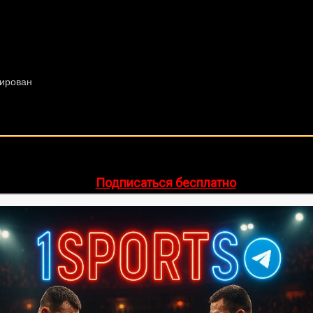
🔥 Хочешь зарабатывать на спорте?
egram-канал
1Sports
— прогнозы на единоборства и другие 
👉
Подписаться бесплатно
ее 20 лет. Также, интересуюсь крупными событиями в мир