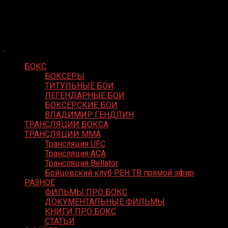
Skip
Boxing Video
to
Вернем боксу былое величие
content
БОКС
БОКСЕРЫ
ТИТУЛЬНЫЕ БОИ
ЛЕГЕНДАРНЫЕ БОИ
БОКСЕРСКИЕ БОИ
ВЛАДИМИР ГЕНДЛИН
ТРАНСЛЯЦИИ БОКСА
ТРАНСЛЯЦИИ MMA
Трансляция UFC
Трансляция ACA
Трансляция Bellator
Бойцовский клуб РЕН ТВ прямой эфир
РАЗНОЕ
ФИЛЬМЫ ПРО БОКС
ДОКУМЕНТАЛЬНЫЕ ФИЛЬМЫ
КНИГИ ПРО БОКС
СТАТЬИ