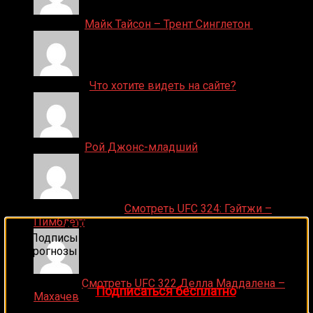
Денис on
Майк Тайсон – Трент Синглетон
ДЕНИС on
Что хотите видеть на сайте?
Денис on
Рой Джонс-младший
Ляяляляляояо on
Смотреть UFC 324: Гэйтжи –
Пимблетт
🔥 Хочешь зарабатывать на спорте?
Подписывайся на наш Telegram-канал
1Sports
—
прогнозы на единоборства и другие виды спорта
каждый день!
Medik on
Смотреть UFC 322 Делла Маддалена –
👉
Подписаться бесплатно
Махачев