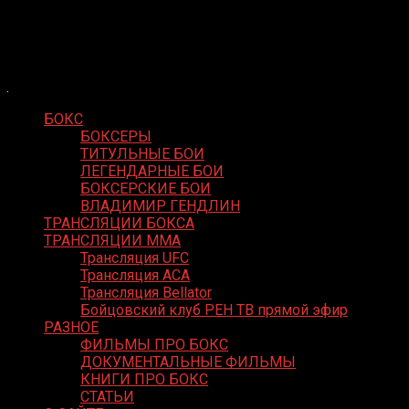
Skip
Boxing Video
to
Вернем боксу былое величие
content
БОКС
БОКСЕРЫ
ТИТУЛЬНЫЕ БОИ
ЛЕГЕНДАРНЫЕ БОИ
БОКСЕРСКИЕ БОИ
ВЛАДИМИР ГЕНДЛИН
ТРАНСЛЯЦИИ БОКСА
ТРАНСЛЯЦИИ MMA
Трансляция UFC
Трансляция ACA
Трансляция Bellator
Бойцовский клуб РЕН ТВ прямой эфир
РАЗНОЕ
ФИЛЬМЫ ПРО БОКС
ДОКУМЕНТАЛЬНЫЕ ФИЛЬМЫ
КНИГИ ПРО БОКС
СТАТЬИ