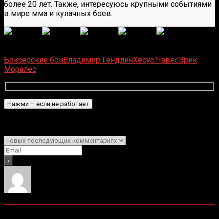
более 20 лет. Также, интересуюсь крупными событиями
в мире мма и кулачных боев.
(
6
оценок, среднее:
5,00
из 5)
Загрузка...
Боксерские бои
Владимир Гендлин
Хесус Чавес
Эрик
Моралес
Подписаться
Уведомить о
0
комментариев
Старые