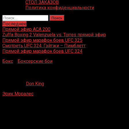
СТОЛ ЗАКАЗОВ
Политика конфиденциальности
Найти:
Последнее
Прямой эфир ACA 200
Zuffa Boxing 2 Valenzuela vs. Torres прямой эфир
Прямой эфир марафон боев UFC 325
Смотреть UFC 324: Гэйтжи – Пимблетт
Прямой эфир марафон боев UFC 324
Бокс
»
Боксерские бои
»
Эрик Моралес – Хесус Чавес
Эрик Моралес – Хесус Чавес
03.09.2021
Don King
Эрик Моралес
– Хесус Чавес
MGM Grand Garden Arena, Парадайз, Невада, США
28 февраля 2004 г.