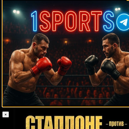
Случайные боксеры
Вячеслав Сенченко
Дэвид Томпсон
Эйб Саймон
Карл Дэниелс
Рамон Феликс
Винченцо Белкастро
Ларри Дэвис
Джеймс
Притчард
Кикo Мaртинeс
Роландо Ромеро
Октей Уркал
Майк Акей
Андре Муниз
Расселл Частин
Вильфредо Варгас
Бенни
Мариуш Вах
Бриско
Крис Гутиеррес
Билли Бейли
Кали Миен
Мигель Пена
Ислам Омаров
Питер Манфредо младший
Леотис Мартин
Кори Сандхаген
Юки Сано
Ленин Кастильо
Пунахили Сориано
Шон Портер
Дэваррил
Тим
Уильямсон
Сергей Хомицкий
Эдриэн Бронер
Иван Салазар
Андерсон
Оливер МакКолл
Луциф Хамани
Рокки Хуарес
Одли Харрисон
Артур Абрахам
Хосе
Лопес
Джерри Купер
Уоррен Уильямс
Карлос Гонгора
Таурус Сайкс
Джексон Джуниор Дос Сантос
×