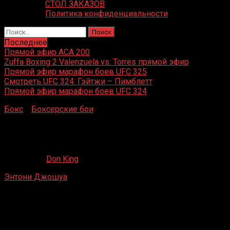
СТОЛ ЗАКАЗОВ
Политика конфиденциальности
Найти:
Последнее
Прямой эфир ACA 200
Zuffa Boxing 2 Valenzuela vs. Torres прямой эфир
Прямой эфир марафон боев UFC 325
Смотреть UFC 324: Гэйтжи – Пимблетт
Прямой эфир марафон боев UFC 324
Бокс
»
Боксерские бои
»
Энтони Джошуа – Джейсон
Гаверн
Энтони Джошуа – Джейсон Гаверн
19.07.2019
Don King
Энтони Джошуа
– Джейсон Гаверн
Метро Радио Арена, Ньюкасл-апон-
Тайн, Великобритания
4 апреля 2015