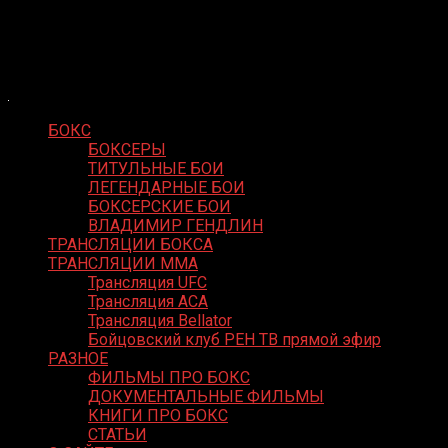
Skip
Boxing Video
to
Вернем боксу былое величие
content
БОКС
БОКСЕРЫ
ТИТУЛЬНЫЕ БОИ
ЛЕГЕНДАРНЫЕ БОИ
БОКСЕРСКИЕ БОИ
ВЛАДИМИР ГЕНДЛИН
ТРАНСЛЯЦИИ БОКСА
ТРАНСЛЯЦИИ MMA
Трансляция UFC
Трансляция ACA
Трансляция Bellator
Бойцовский клуб РЕН ТВ прямой эфир
РАЗНОЕ
ФИЛЬМЫ ПРО БОКС
ДОКУМЕНТАЛЬНЫЕ ФИЛЬМЫ
КНИГИ ПРО БОКС
СТАТЬИ