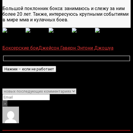
Большой поклонник бокса: занимаюсь и слежу за ним
более 20 лет. Также, интересуюсь крупными событиями
в мире мма и кулачных боев.
(
1 496
оценок, среднее:
5,00
из 5)
Загрузка...
Боксерские бои
Джейсон Гаверн
Энтони Джошуа
Подписаться
Уведомить о
0
комментариев