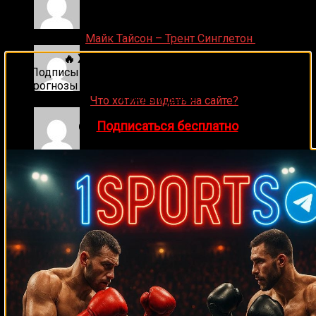
Денис on
Майк Тайсон – Трент Синглетон
🔥 Хочешь зарабатывать на спорте?
Подписывайся на наш Telegram-канал
1Sports
—
прогнозы на единоборства и другие виды спорта
каждый день!
ДЕНИС on
Что хотите видеть на сайте?
👉
Подписаться бесплатно
Денис on
Рой Джонс-младший
Ляяляляляояо on
Смотреть UFC 324: Гэйтжи –
Пимблетт
Medik on
Смотреть UFC 322 Делла Маддалена –
Махачев