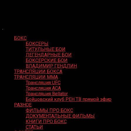
Skip
Boxing Video
to
Вернем боксу былое величие
content
БОКС
БОКСЕРЫ
ТИТУЛЬНЫЕ БОИ
ЛЕГЕНДАРНЫЕ БОИ
БОКСЕРСКИЕ БОИ
ВЛАДИМИР ГЕНДЛИН
ТРАНСЛЯЦИИ БОКСА
ТРАНСЛЯЦИИ MMA
Трансляция UFC
Трансляция ACA
Трансляция Bellator
Бойцовский клуб РЕН ТВ прямой эфир
РАЗНОЕ
ФИЛЬМЫ ПРО БОКС
ДОКУМЕНТАЛЬНЫЕ ФИЛЬМЫ
КНИГИ ПРО БОКС
СТАТЬИ