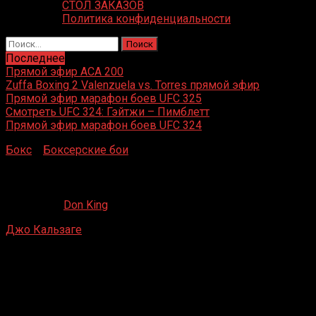
СТОЛ ЗАКАЗОВ
Политика конфиденциальности
Найти:
Последнее
Прямой эфир ACA 200
Zuffa Boxing 2 Valenzuela vs. Torres прямой эфир
Прямой эфир марафон боев UFC 325
Смотреть UFC 324: Гэйтжи – Пимблетт
Прямой эфир марафон боев UFC 324
Бокс
»
Боксерские бои
»
Джо Кальзаге – Фрэнк Минтон
Джо Кальзаге – Фрэнк Минтон
14.10.2021
Don King
Джо Кальзаге
– Фрэнк Минтон
Йорк-холл, Лондон, Англия
14 февраля 1995 г.