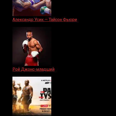
Александр Усик — Тайсон Фьюри
19.05.2024
Рой Джонс-младший
25.04.2019