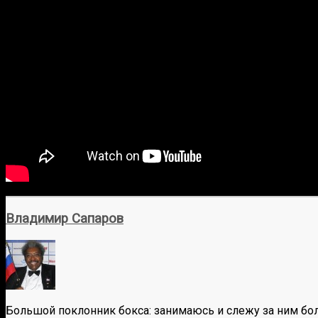
Владимир Сапаров
Большой поклонник бокса: занимаюсь и слежу за ним бол