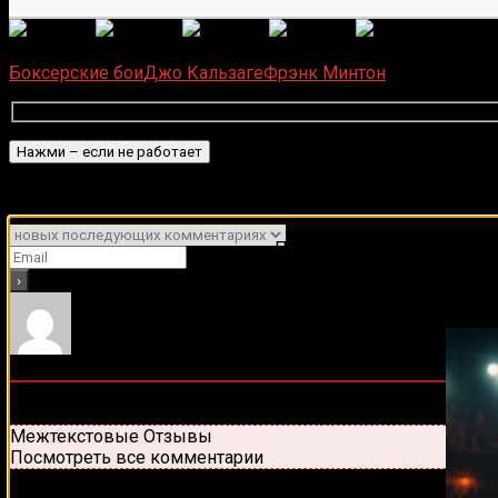
(
6
оце
Загрузка...
Боксерские бои
Джо Кальзаге
Фрэнк Минтон
Подписаться
Уведомить о
Подписывайся на наш Tel
0
комментариев
Старые
Новые
Популярные
Межтекстовые Отзывы
Посмотреть все комментарии
Присоединяйся