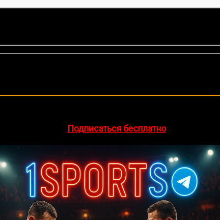
нок, среднее:
5,00
из 5)
🔥 Хочешь зарабатывать на спорте?
egram-канал
1Sports
— прогнозы на единоборства и другие 
👉
Подписаться бесплатно