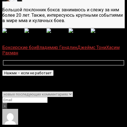
Большой поклонник бокса: занимаюсь и слежу за ним
более 20 лет. Также, интересуюсь крупными событиями
в мире мма и кулачных боев.
(
6
оценок, среднее:
5,00
из 5)
Загрузка...
Боксерские бои
Владимир Гендлин
Джеймс Тони
Хасим
Рахман
Подписаться
Уведомить о