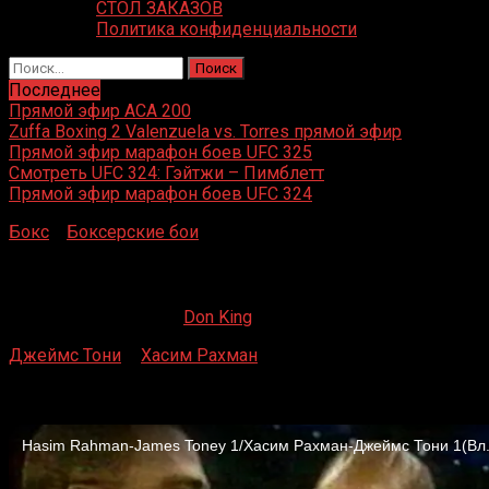
СТОЛ ЗАКАЗОВ
Политика конфиденциальности
Найти:
Последнее
Прямой эфир ACA 200
Zuffa Boxing 2 Valenzuela vs. Torres прямой эфир
Прямой эфир марафон боев UFC 325
Смотреть UFC 324: Гэйтжи – Пимблетт
Прямой эфир марафон боев UFC 324
Бокс
»
Боксерские бои
»
Джеймс Тони – Хасим Рахман
Джеймс Тони – Хасим Рахман
17.06.2021
09.10.2021
Don King
Джеймс Тони
–
Хасим Рахман
«Бордуолк-холл», Атлантик-Сити Нью-Джерси,
18 марта 2006