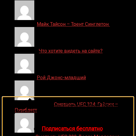
Денис on
Майк Тайсон – Трент Синглетон
ДЕНИС on
Что хотите видеть на сайте?
Денис on
Рой Джонс-младший
🔥 Хочешь зарабатывать на спорте?
Ляяляляляояо on
Смотреть UFC 324: Гэйтжи –
Подписывайся на наш Telegram-канал
1Sports
—
Пимблетт
прогнозы на единоборства и другие виды спорта
каждый день!
👉
Подписаться бесплатно