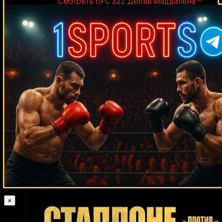
Medik on
Смотреть UFC 322 Делла Маддалена –
Махачев
Случайные боксеры
Арнел Баротилло
Майк Джеймесон
Тайрон Спонг
Даррелл Хайлз
Роб Фонт
Патрик Чарпентье
Тор Хеймер
Айк Куарти
Дэвид Хэй
Карла Эспарза
Эсекьель Мадерна
Джулиан Маркес
Стив Куинонез
Хосе Васкес
Пол Батлер
Джошуа Клотти
Федерико Лара
Денис
Баландин
Тшепо Машего
Маркус Роуд
Исаак Крус
Эктор Хавьер
Маркес
Сергей Богачук
Винни Маддалоне
Джон Браун
Марио
Масиас
Радивое Калайджич
Билли Харди
Кристофер Холт
Белал
Ларри Дональд
Мухаммад
Вячеслав Яковенко
Кертсон Мэнсуэлл
Гилберт Бернс
Уильям Хосе
Тони Таббс
Роджер Мэйвезер
Василий
Вильфредо Васкес
Тони ЛаРоса
Ломаченко
Пол Батлин
Томми Харрисон
Деннис Окот
Сонни Листон
Син Терао
×