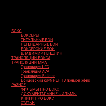
Skip
Boxing Video
to
Вернем боксу былое величие
content
БОКС
БОКСЕРЫ
ТИТУЛЬНЫЕ БОИ
ЛЕГЕНДАРНЫЕ БОИ
БОКСЕРСКИЕ БОИ
ВЛАДИМИР ГЕНДЛИН
ТРАНСЛЯЦИИ БОКСА
ТРАНСЛЯЦИИ MMA
Трансляция UFC
Трансляция ACA
Трансляция Bellator
Бойцовский клуб РЕН ТВ прямой эфир
РАЗНОЕ
ФИЛЬМЫ ПРО БОКС
ДОКУМЕНТАЛЬНЫЕ ФИЛЬМЫ
КНИГИ ПРО БОКС
СТАТЬИ