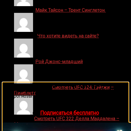
Денис on
Майк Тайсон – Трент Синглетон
ДЕНИС on
Что хотите видеть на сайте?
Денис on
Рой Джонс-младший
🔥 Хочешь зарабатывать на спорте?
Ляяляляляояо on
Смотреть UFC 324: Гэйтжи –
Подписывайся на наш Telegram-канал
1Sports
—
Пимблетт
прогнозы на единоборства и другие виды спорта
каждый день!
👉
Подписаться бесплатно
Medik on
Смотреть UFC 322 Делла Маддалена –
Махачев