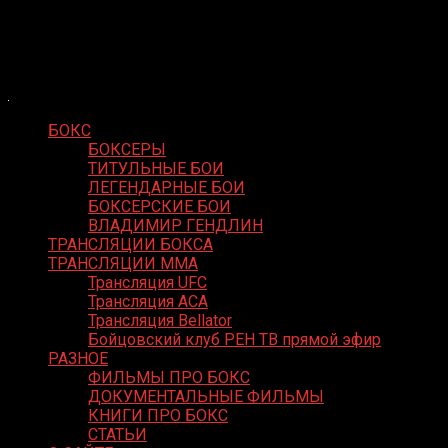
Skip
Boxing Video
to
Вернем боксу былое величие
content
БОКС
БОКСЕРЫ
ТИТУЛЬНЫЕ БОИ
ЛЕГЕНДАРНЫЕ БОИ
БОКСЕРСКИЕ БОИ
ВЛАДИМИР ГЕНДЛИН
ТРАНСЛЯЦИИ БОКСА
ТРАНСЛЯЦИИ MMA
Трансляция UFC
Трансляция ACA
Трансляция Bellator
Бойцовский клуб РЕН ТВ прямой эфир
РАЗНОЕ
ФИЛЬМЫ ПРО БОКС
ДОКУМЕНТАЛЬНЫЕ ФИЛЬМЫ
КНИГИ ПРО БОКС
СТАТЬИ