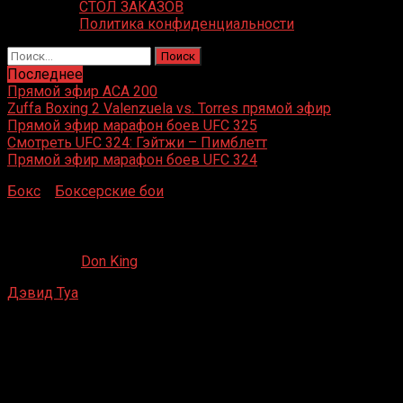
СТОЛ ЗАКАЗОВ
Политика конфиденциальности
Найти:
Последнее
Прямой эфир ACA 200
Zuffa Boxing 2 Valenzuela vs. Torres прямой эфир
Прямой эфир марафон боев UFC 325
Смотреть UFC 324: Гэйтжи – Пимблетт
Прямой эфир марафон боев UFC 324
Бокс
»
Боксерские бои
»
Дэвид Туа – Монте Барретт
Дэвид Туа – Монте Барретт
29.05.2020
Don King
Дэвид Туа
– Монте Барретт
Tropicana Casino & Курорт, Атлантик — Сити, Нью —
Джерси, США
17 июля 2010