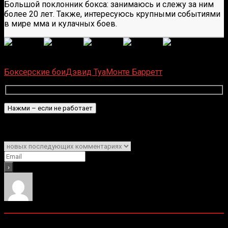
Большой поклонник бокса: занимаюсь и слежу за ним
более 20 лет. Также, интересуюсь крупными событиями
в мире мма и кулачных боев.
(
6
оценок, среднее:
5,00
из 5)
Загрузка...
Боксерские бои
Дэвид Туа
Монте Барретт
Подписаться
Уведомить о
0
комментариев
Старые