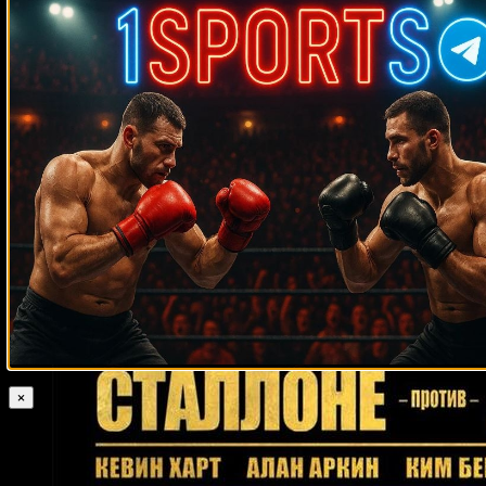
Случайные боксеры
Тимо Хоффманн
Ли Вуд
Зeлфa Бaррeтт
Карлос Риос
Кертис Блэйдс
Оскар Де Ла
Шавкат Рахмонов
Флойд Каммингс
Хойя
Джесс Уиллард
Арт Таккер
Эйджей Картер
Дэйв Грин
Росс Пьюритти
Джон Бэзил Джексон
Майкл Симувелу
Отис Грант
Ахмед Сантос
Муслим Магомедов
Халил Рунтри
Джефф Лалли
Рики Берд
Игнасио Эспарса
Конор Бенн
Терренс Смит
Джо Липси
Рой Уильямс
Мухаммед Али Дурмаз
Джон Браун
Рафаэль Руэлас
Хорхе Паэз
Кеннеди МакКинни
Джонни Лэнгстон
Джефф Мейвезер
Рикки Стакхаус
Юрий Елистратов
Чарли Грин
Константин Питернов
Петр Ян
Азума Нельсон
Майк Экли
Стив Лэрримор
Клинтон
Болдридж
Жан Морис Шане
Бранко Собот
Джейсон Петтауэй
×