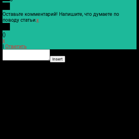
Оставьте комментарий! Напишите, что думаете по
поводу статьи.
x
(
)
x
|
Ответить
Insert