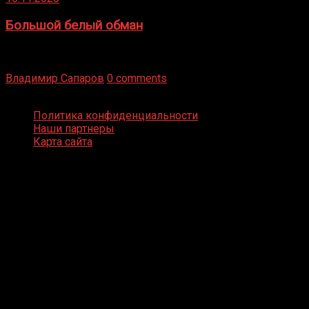
Большой белый обман
Бокс — это всегда больше, чем просто спорт, чаще это
бизнес и тотализатор. И Фред Подробнее
Владимир Сапаров
0 comments
Boxing Video © Все права защищены
Политика конфиденциальности
Наши партнеры
Карта сайта