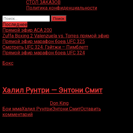
СТОЛ ЗАКАЗОВ
Политика конфиденциальности
Найти:
Последнее
Прямой эфир ACA 200
Zuffa Boxing 2 Valenzuela vs. Torres прямой эфир
Прямой эфир марафон боев UFC 325
Смотреть UFC 324: Гэйтжи – Пимблетт
Прямой эфир марафон боев UFC 324
Бокс
»
Халил Рунтри
Халил Рунтри
Халил Рунтри — Энтони Смит
10.12.2023
10.12.2023
Don King
Бои мма
Халил Рунтри
Энтони Смит
Оставить
комментарий
Присоединяйся