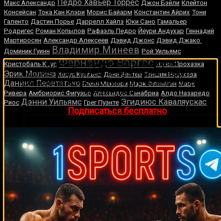
Педро Хавьер Торрес
Макс Александр
Джон Бэйли
Клейтон
Консейсан
Тока Кан Клэри
Морис Байарм
Константин Айрих
Тони
Галенто
Дастин Порье
Даррелл Хайлз
Юки Сано
Гамальер
Родригес
Роман Копылов
Рафаэль Педро
Йеури Андухар
Геннадий
Мартиросян
Александр Алексеев
Дэвид Джонс
Дэвид Джако
Владимир Минеев
Доминик Гуинн
Рой Уильямс
Фернандо Варгас
🔥 Хочешь зарабатывать на спорте?
Кристобаль Крус
Иржи Прохазка
Подписывайся на наш Telegram-канал
1Sports
—
Эрик Молина
Хесус Куэльяр
Дэни Вентер
Теншин Насукава
прогнозы на единоборства и другие виды спорта
Даниил Перетятько
Гленн Маккори
Марк Флэнаган
Марк
каждый день!
Ривера
Амбриорис Фигуэро
Алехандро Санабриа
Алдо Назаредо
Дэнни Уильямс
Эгидиюс Каваляускас
Риос
Грег Пуэнте
👉
Подписаться бесплатно