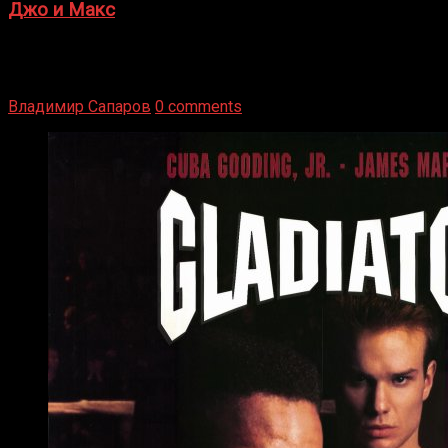
Джо и Макс
1936 год. Немецкий чемпион Макс Шмеллинг одержал
победу над американским боксером-тяжеловесом Джо
Луисом. Возвратясь на Подробнее
Владимир Сапаров
0 comments