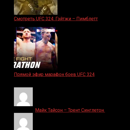
Смотреть UFC 324: Гэйтжи – Пимблетт
24.01.2026
Прямой эфир марафон боев UFC 324
24.01.2026
Денис on
Майк Тайсон – Трент Синглетон