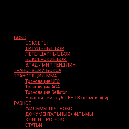
Skip
Boxing Video
to
Вернем боксу былое величие
content
БОКС
БОКСЕРЫ
ТИТУЛЬНЫЕ БОИ
ЛЕГЕНДАРНЫЕ БОИ
БОКСЕРСКИЕ БОИ
ВЛАДИМИР ГЕНДЛИН
ТРАНСЛЯЦИИ БОКСА
ТРАНСЛЯЦИИ MMA
Трансляция UFC
Трансляция ACA
Трансляция Bellator
Бойцовский клуб РЕН ТВ прямой эфир
РАЗНОЕ
ФИЛЬМЫ ПРО БОКС
ДОКУМЕНТАЛЬНЫЕ ФИЛЬМЫ
КНИГИ ПРО БОКС
СТАТЬИ