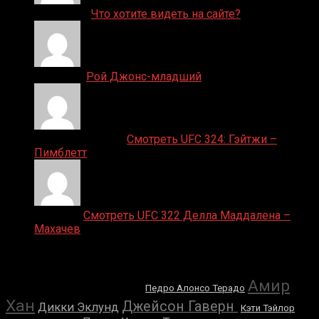
ДЕНИС on
Что хотите видеть на сайте?
Денис on
Рой Джонс-младший
Ляяляляляояо on
Смотреть UFC 324: Гэйтжи –
Пимблетт
Medik on
Смотреть UFC 322 Делла Маддалена –
Махачев
Случайные боксеры
Дерек Чисора
Амир
Педро Алонсо Терадо
Хан
Джейсон Гаверн
Дикки Эклунд
Кэти Тэйлор