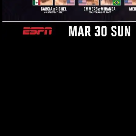
Главный кард
Брэндон Морено vs. Стив Эрцег (наилегчайший
вес)
Мануэль Торрес vs. Дрю Добер (легкий вес)
Келвин Гастелум vs. Джо Пайфер (средний вес)
Рауль Росас мл. vs. Винс Моралес (легчайший вес)
Дэвид Мартинес vs. Саймон Оливейра (легчайший
вес)
Роналдо Родригес vs. Кевин Борхас (наилегчайший
вес)
Прелимы
Эдгар Чаирез vs. Си Джей Вергара (наилегчайший