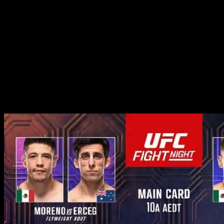
можно смотреть на канале Матч! Боец и
видеосервисе SportBox.ru.
💻 Трансляция главного карда пройдёт на канале
МАТЧ ТВ
Весь турнир, а также повтор будет доступен на UFC
Fight Pass
Ссылки на официальные источники – ниже.
Участники и кард UFC Mexico City