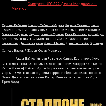
Medik on
Смотреть UFC 322 Делла Маддалена –
Махачев
Случайные боксеры
Хироши Кобаяши
Пастор Умберто Маурин
Вернон Форрест
Генри
Тиллмен
Луис Коллацо
Дэвид Бей
Ларри Мосли
Павел Колодзей
Марина Родригес
Педро Даниэль Франко
Роке Кассиани
Хорхе Луис
Дэнни Гарсия
Мунгия
Рёити Тагути
Самуэль Варгас
Павел
Глазевский
Деррик Хармон
Марио Масиас
Джесси Шелби
Орландо
Мухаммед
Салидо
Василий Жиров
Сезар Моралес
Али
Адам Дайнес
Уилсон Родригес
Хавьер Кастильехо
Хосе
Котто
Логан Пол
Юрген Блин
Сергей Павлович
Джерри Куни
Кевин
Келли
Джозеф Работт
Адлан Ибрагимов
Веллингтон Уитли
Трой
Дорси
Эдмен Шахбазян
Давид Торрес
Роберт Берридж
Лоренцо
Занон
Деррик Кампос
Кевин Картер
Келвин Гастелум
Тони Уоддлс
Крис Бёрд