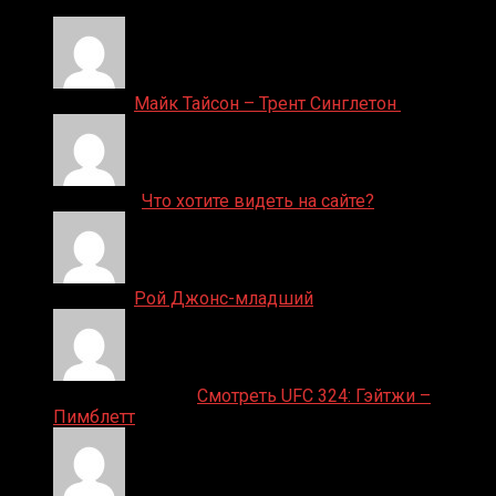
Денис on
Майк Тайсон – Трент Синглетон
ДЕНИС on
Что хотите видеть на сайте?
Денис on
Рой Джонс-младший
Ляяляляляояо on
Смотреть UFC 324: Гэйтжи –
Пимблетт