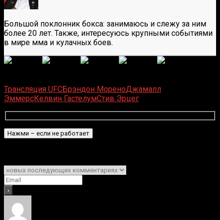
Большой поклонник бокса: занимаюсь и слежу за ним
более 20 лет. Также, интересуюсь крупными событиями
в мире мма и кулачных боев.
(
32
оценок, среднее:
4,16
из 5)
Загрузка...
Трансляция UFC
Брэндон Морено
Джамалл
Эммерс
Келвин Гастелум
Стив Эрцег
Подписаться
Уведомить о