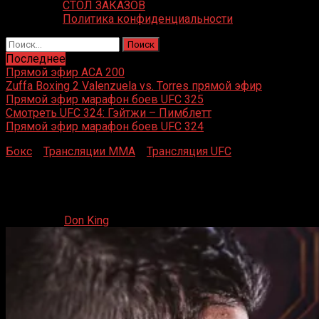
СТОЛ ЗАКАЗОВ
Политика конфиденциальности
Найти:
Последнее
Прямой эфир ACA 200
Zuffa Boxing 2 Valenzuela vs. Torres прямой эфир
Прямой эфир марафон боев UFC 325
Смотреть UFC 324: Гэйтжи – Пимблетт
Прямой эфир марафон боев UFC 324
Бокс
»
Трансляции MMA
»
Трансляция UFC
»
Смотреть
UFC Fight Night Морено — Эрцег
Смотреть UFC Fight Night Морено — Эрцег
29.03.2025
Don King