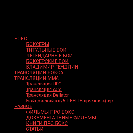
Skip
Boxing Video
to
Вернем боксу былое величие
content
БОКС
БОКСЕРЫ
ТИТУЛЬНЫЕ БОИ
ЛЕГЕНДАРНЫЕ БОИ
БОКСЕРСКИЕ БОИ
ВЛАДИМИР ГЕНДЛИН
ТРАНСЛЯЦИИ БОКСА
ТРАНСЛЯЦИИ MMA
Трансляция UFC
Трансляция ACA
Трансляция Bellator
Бойцовский клуб РЕН ТВ прямой эфир
РАЗНОЕ
ФИЛЬМЫ ПРО БОКС
ДОКУМЕНТАЛЬНЫЕ ФИЛЬМЫ
КНИГИ ПРО БОКС
СТАТЬИ