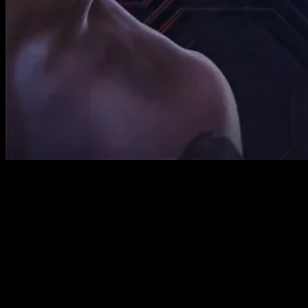
Ultimate Fighting Championship в седьмой раз приезжает
в Мехико, и если верить истории, этот турнир будет
незабываемым. Октогон уже видел немало ярких
моментов в Arena CDMX — от летящего колена Фабрисио
Вердума до упорства Тони Фергюсона. В эту субботу
мексиканские болельщики увидят кард, полный
местных героев и международных звезд, каждый из
которых стремится оставить свой след в одном из
самых страстных рынков единоборств.