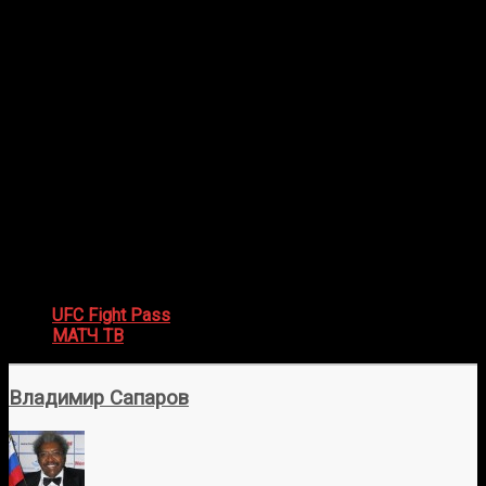
вес)
Хосе Даниэль Медина vs. Атеба Готье (легкий вес)
Кристиан Родригес vs. Мелькизаэль Коста
(полулегкий вес)
Лупи Годинес vs. Джулия Полаштри (женский
минимальный вес)
Рафа Гарсия vs. Винк Пичел (легкий вес)
Джамалл Эммерс vs. Габриэль Миранда
(полулегкий вес)
Маркель Медерос vs. Остин Хаббард (легкий вес)
Смотреть ЮФС Fight Night: Морено —
Эрцег
UFC Fight Pass
(по подписке с 23:00 мск)
МАТЧ ТВ
(бесплатно, с 02:00 мск на русском языке)
Владимир Сапаров