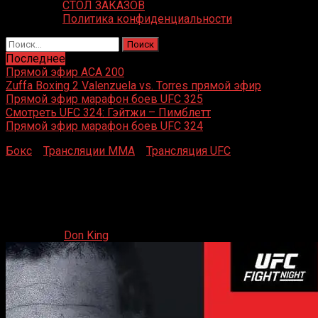
СТОЛ ЗАКАЗОВ
Политика конфиденциальности
Найти:
Последнее
Прямой эфир ACA 200
Zuffa Boxing 2 Valenzuela vs. Torres прямой эфир
Прямой эфир марафон боев UFC 325
Смотреть UFC 324: Гэйтжи – Пимблетт
Прямой эфир марафон боев UFC 324
Бокс
»
Трансляции MMA
»
Трансляция UFC
»
Прямая
трансляция UFC Vegas 99 Hernandez vs. Pereira
Прямая трансляция UFC Vegas 99 Hernandez vs.
Pereira
19.10.2024
Don King