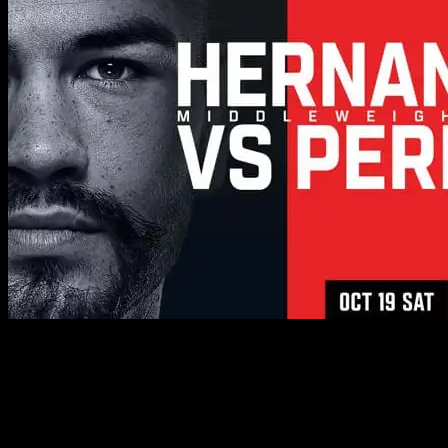
На турнире UFC Vegas 99 столкнутся звезды среднего
веса: Энтони Эрнандес и Мишель Перейра. Этот
долгожданный бой может встряхнуть дивизион и
открыть дорогу новым претендентам.