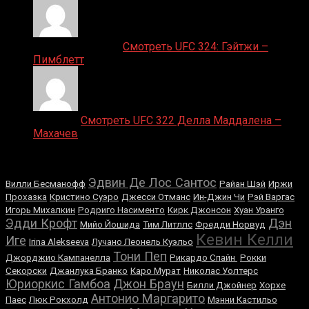
Ляяляляляояо on
Смотреть UFC 324: Гэйтжи –
Пимблетт
Medik on
Смотреть UFC 322 Делла Маддалена –
Махачев
Случайные боксеры
Эдвин Де Лос Сантос
Вилли Бесманофф
Райан Шэй
Иржи
Прохазка
Кристино Суэро
Джесси Отманс
Ин-Джин Чи
Рэй Варгас
Игорь Михалкин
Родриго Насименто
Кирк Джонсон
Хуан Уранго
Эдди Крофт
Дэн
Мийо Йошида
Тим Литллс
Фредди Норвуд
Кевин Келли
Иге
Irina Alekseeva
Лучано Леонель Куэльо
Тони Пеп
Джорджио Кампанелла
Рикардо Спайн
Рокки
Секорски
Джанлука Бранко
Каро Мурат
Николас Уолтерс
Юриоркис Гамбоа
Джон Браун
Билли Джойнер
Хорхе
Антонио Маргарито
Паес
Люк Рокхолд
Мэнни Кастильо