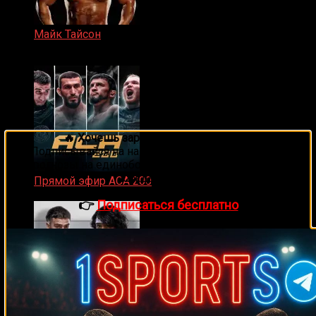
Майк Тайсон
07.04.2019
🔥 Хочешь зарабатывать на спорте?
Подписывайся на наш Telegram-канал
1Sports
—
прогнозы на единоборства и другие виды спорта
каждый день!
Прямой эфир ACA 200
06.02.2026
👉
Подписаться бесплатно