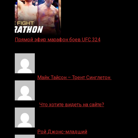
Прямой эфир марафон боев UFC 324
24.01.2026
Денис on
Майк Тайсон – Трент Синглетон
ДЕНИС on
Что хотите видеть на сайте?
Денис on
Рой Джонс-младший