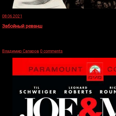
08.06.2021
Забойный реванш
Двух старых соперников по боксу уговаривают
вернуться из отставки, чтобы они бились друг с другом
Подробнее
Владимир Сапаров
0 comments