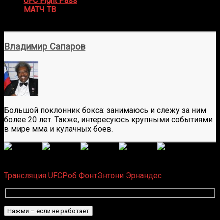
UFC Fight Pass
(по подписке с 23:00 мск)
МАТЧ ТВ
(бесплатно, только основной кард в 00:00
мск, на русском языке)
Владимир Сапаров
Большой поклонник бокса: занимаюсь и слежу за ним
более 20 лет. Также, интересуюсь крупными событиями
в мире мма и кулачных боев.
(
25
оценок, среднее:
4,08
из 5)
Загрузка...
Трансляция UFC
Роб Фонт
Энтони Эрнандес