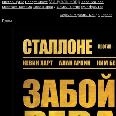
Мануэль Чарр
Виктор Ортис
Роберт Скотт
Хосе Рейносо
Масатака Такаяма
Билл Шарки
Джемейн Ортис
Луис Фрейтас
Антонио Тарвер
Серхио Рафаэль Лиендо
Тервел
Пулев