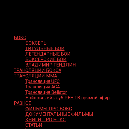
Skip
Boxing Video
to
Вернем боксу былое величие
content
БОКС
БОКСЕРЫ
ТИТУЛЬНЫЕ БОИ
ЛЕГЕНДАРНЫЕ БОИ
БОКСЕРСКИЕ БОИ
ВЛАДИМИР ГЕНДЛИН
ТРАНСЛЯЦИИ БОКСА
ТРАНСЛЯЦИИ MMA
Трансляция UFC
Трансляция ACA
Трансляция Bellator
Бойцовский клуб РЕН ТВ прямой эфир
РАЗНОЕ
ФИЛЬМЫ ПРО БОКС
ДОКУМЕНТАЛЬНЫЕ ФИЛЬМЫ
КНИГИ ПРО БОКС
СТАТЬИ