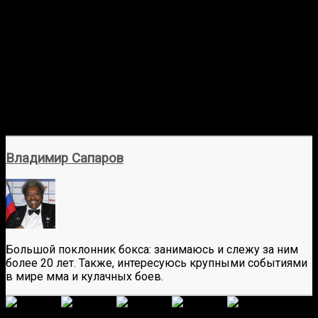
Владимир Сапаров
Большой поклонник бокса: занимаюсь и слежу за ним
более 20 лет. Также, интересуюсь крупными событиями
в мире мма и кулачных боев.
(
2
оценок, среднее:
5,00
из 5)