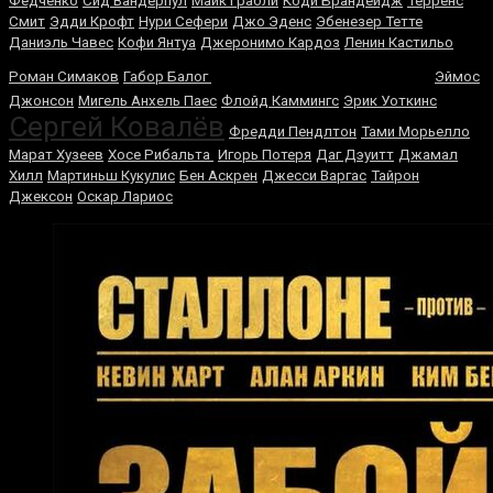
Федченко
Сид Вандерпул
Майк Грабли
Коди Брандейдж
Терренс
Смит
Эдди Крофт
Нури Сефери
Джо Эденс
Эбенезер Тетте
Даниэль Чавес
Кофи Янтуа
Джеронимо Кардоз
Ленин Кастильо
Джо Кальзаге
Роман Симаков
Габор Балог
Эймос
Джонсон
Мигель Анхель Паес
Флойд Каммингс
Эрик Уоткинс
Сергей Ковалёв
Фредди Пендлтон
Тами Морьелло
Марат Хузеев
Хосе Рибальта
Игорь Потеря
Даг Дэуитт
Джамал
Хилл
Мартиньш Кукулис
Бен Аскрен
Джесси Варгас
Тайрон
Джексон
Оскар Лариос