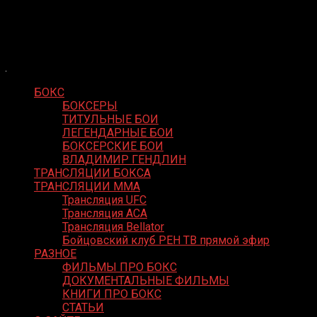
Skip
Boxing Video
to
Вернем боксу былое величие
content
БОКС
БОКСЕРЫ
ТИТУЛЬНЫЕ БОИ
ЛЕГЕНДАРНЫЕ БОИ
БОКСЕРСКИЕ БОИ
ВЛАДИМИР ГЕНДЛИН
ТРАНСЛЯЦИИ БОКСА
ТРАНСЛЯЦИИ MMA
Трансляция UFC
Трансляция ACA
Трансляция Bellator
Бойцовский клуб РЕН ТВ прямой эфир
РАЗНОЕ
ФИЛЬМЫ ПРО БОКС
ДОКУМЕНТАЛЬНЫЕ ФИЛЬМЫ
КНИГИ ПРО БОКС
СТАТЬИ