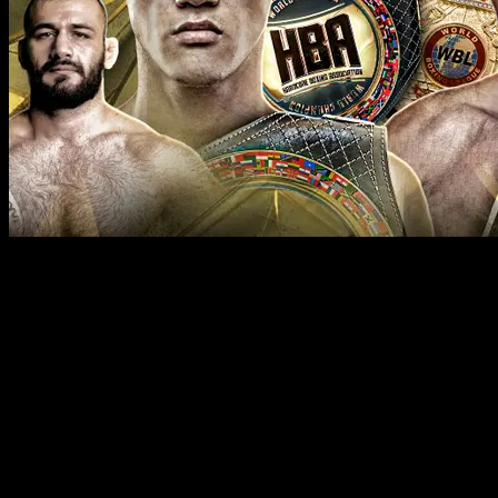
Когда смотреть прямой эфир
Hardcore Boxing 7 сентября
7 сентября мир бокса ждет невероятное зрелище на
турнире Hardcore Boxing, где зрители смогут насладиться
самыми острыми и захватывающими поединками этого
года. В центре внимания — два титула и целый ряд ярких
схваток!
Главные поединки вечера: