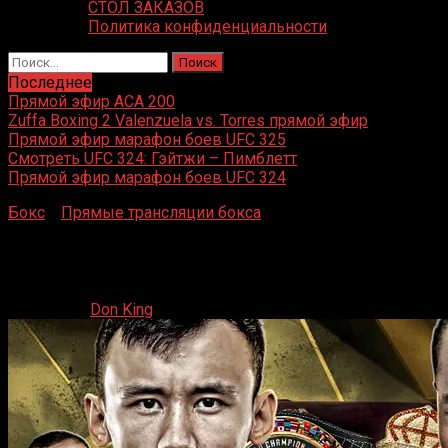
СТОЛ ЗАКАЗОВ
Политика конфиденциальности
Найти:
Последнее
Прямой эфир ACA 200
Zuffa Boxing 2 Valenzuela vs. Torres прямой эфир
Прямой эфир марафон боев UFC 325
Смотреть UFC 324: Гэйтжи – Пимблетт
Прямой эфир марафон боев UFC 324
Бокс
»
Прямые трансляции бокса
»
Hardcore Boxing
прямая трансляция 7 сентября
Hardcore Boxing прямая трансляция 7 сентября
07.09.2024
Don King