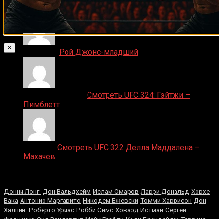
ДЕНИС on
Что хотите видеть на сайте?
×
Денис on
Рой Джонс-младший
Ляяляляляояо on
Смотреть UFC 324: Гэйтжи –
Пимблетт
Medik on
Смотреть UFC 322 Делла Маддалена –
Махачев
Случайные боксеры
Донни Лонг
Дон Вальдхейм
Ислам Омаров
Ларри Дональд
Хорхе
Вака
Антонио Маргарито
Никодем Ежевски
Томми Харрисон
Дон
Халпин
Роберто Уриас
Робби Симс
Ховард Истман
Сергей