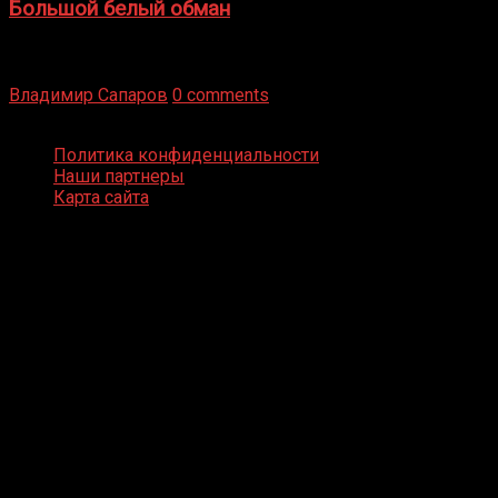
Большой белый обман
Бокс — это всегда больше, чем просто спорт, чаще это
бизнес и тотализатор. И Фред Подробнее
Владимир Сапаров
0 comments
Boxing Video © Все права защищены
Политика конфиденциальности
Наши партнеры
Карта сайта