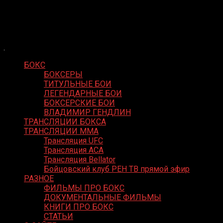
Skip
Boxing Video
to
Вернем боксу былое величие
content
БОКС
БОКСЕРЫ
ТИТУЛЬНЫЕ БОИ
ЛЕГЕНДАРНЫЕ БОИ
БОКСЕРСКИЕ БОИ
ВЛАДИМИР ГЕНДЛИН
ТРАНСЛЯЦИИ БОКСА
ТРАНСЛЯЦИИ MMA
Трансляция UFC
Трансляция ACA
Трансляция Bellator
Бойцовский клуб РЕН ТВ прямой эфир
РАЗНОЕ
ФИЛЬМЫ ПРО БОКС
ДОКУМЕНТАЛЬНЫЕ ФИЛЬМЫ
КНИГИ ПРО БОКС
СТАТЬИ