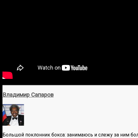
Владимир Сапаров
Большой поклонник бокса: занимаюсь и слежу за ним бол