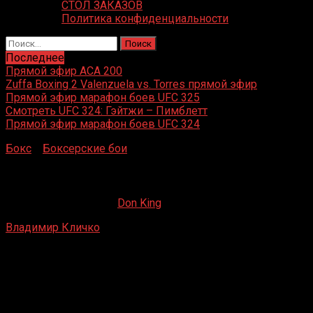
СТОЛ ЗАКАЗОВ
Политика конфиденциальности
Найти:
Последнее
Прямой эфир ACA 200
Zuffa Boxing 2 Valenzuela vs. Torres прямой эфир
Прямой эфир марафон боев UFC 325
Смотреть UFC 324: Гэйтжи – Пимблетт
Прямой эфир марафон боев UFC 324
Бокс
»
Боксерские бои
»
Владимир Кличко – Тони ЛаРоса
Владимир Кличко – Тони ЛаРоса
07.08.2019
19.02.2023
Don King
Владимир Кличко
– Тони ЛаРоса
Будапешт, Венгрия
22 мая 1999