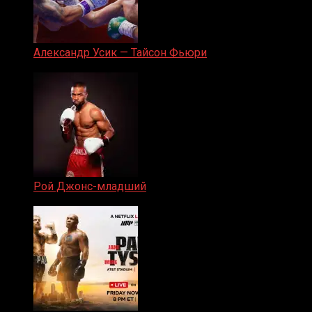
Александр Усик — Тайсон Фьюри
19.05.2024
Рой Джонс-младший
25.04.2019