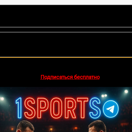
оценок, среднее:
5,00
из 5)
🔥 Хочешь зарабатывать на спорте?
egram-канал
1Sports
— прогнозы на единоборства и другие 
👉
Подписаться бесплатно