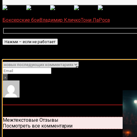
(
1 496
Загрузка...
Боксерские бои
Владимир Кличко
Тони ЛаРоса
Подписаться
Уведомить о
Подписывайся на наш Tel
0
комментариев
Старые
Новые
Популярные
Межтекстовые Отзывы
Посмотреть все комментарии
Присоединяйся