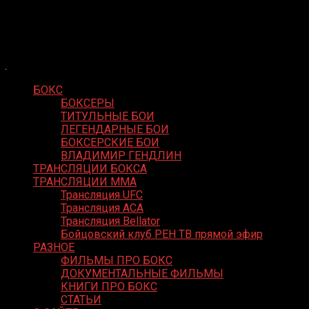
Skip
Boxing Video
to
Вернем боксу былое величие
content
БОКС
БОКСЕРЫ
ТИТУЛЬНЫЕ БОИ
ЛЕГЕНДАРНЫЕ БОИ
БОКСЕРСКИЕ БОИ
ВЛАДИМИР ГЕНДЛИН
ТРАНСЛЯЦИИ БОКСА
ТРАНСЛЯЦИИ MMA
Трансляция UFC
Трансляция ACA
Трансляция Bellator
Бойцовский клуб РЕН ТВ прямой эфир
РАЗНОЕ
ФИЛЬМЫ ПРО БОКС
ДОКУМЕНТАЛЬНЫЕ ФИЛЬМЫ
КНИГИ ПРО БОКС
СТАТЬИ