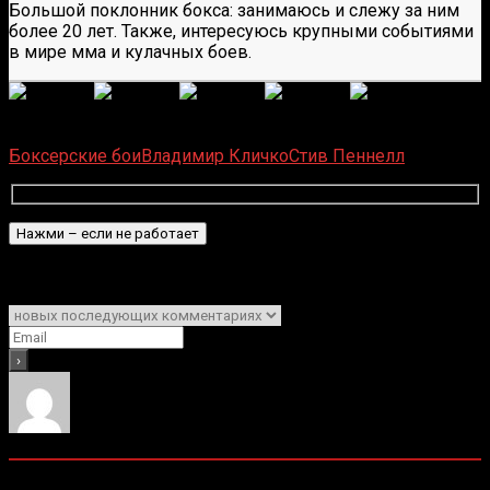
Большой поклонник бокса: занимаюсь и слежу за ним
более 20 лет. Также, интересуюсь крупными событиями
в мире мма и кулачных боев.
(
1 496
оценок, среднее:
5,00
из 5)
Загрузка...
Боксерские бои
Владимир Кличко
Стив Пеннелл
Подписаться
Уведомить о
0
комментариев
Старые