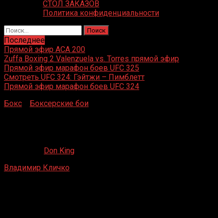
СТОЛ ЗАКАЗОВ
Политика конфиденциальности
Найти:
Последнее
Прямой эфир ACA 200
Zuffa Boxing 2 Valenzuela vs. Torres прямой эфир
Прямой эфир марафон боев UFC 325
Смотреть UFC 324: Гэйтжи – Пимблетт
Прямой эфир марафон боев UFC 324
Бокс
»
Боксерские бои
»
Владимир Кличко – Стив
Пеннелл
Владимир Кличко – Стив Пеннелл
06.08.2019
Don King
Владимир Кличко
– Стив Пеннелл
Оберхаузен, Германия
19 сентября 1998