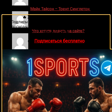
Денис on
Майк Тайсон – Трент Синглетон
🔥 Хочешь зарабатывать на спорте?
Подписывайся на наш Telegram-канал
1Sports
—
прогнозы на единоборства и другие виды спорта
ДЕНИС on
Что хотите видеть на сайте?
каждый день!
👉
Подписаться бесплатно
Денис on
Рой Джонс-младший
Ляяляляляояо on
Смотреть UFC 324: Гэйтжи –
Пимблетт
Medik on
Смотреть UFC 322 Делла Маддалена –
Махачев