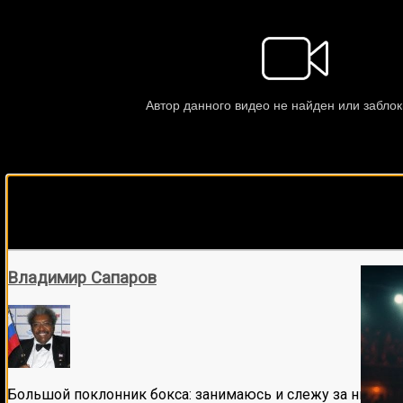
Подписывайся на наш Tel
Владимир Сапаров
Большой поклонник бокса: занимаюсь и слежу за ним бол