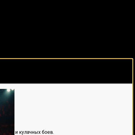
виды спорта каждый день!
е мма и кулачных боев.