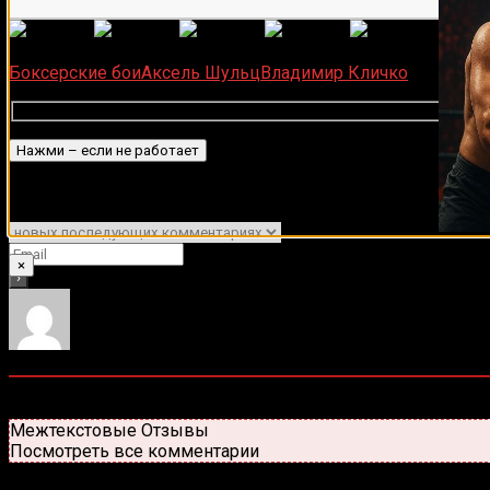
(
1 496
Загрузка...
Боксерские бои
Аксель Шульц
Владимир Кличко
Подписаться
Уведомить о
×
0
комментариев
Старые
Новые
Популярные
Межтекстовые Отзывы
Посмотреть все комментарии