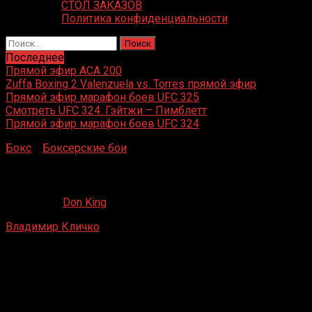
СТОЛ ЗАКАЗОВ
Политика конфиденциальности
Найти:
Последнее
Прямой эфир ACA 200
Zuffa Boxing 2 Valenzuela vs. Torres прямой эфир
Прямой эфир марафон боев UFC 325
Смотреть UFC 324: Гэйтжи – Пимблетт
Прямой эфир марафон боев UFC 324
Бокс
»
Боксерские бои
»
Владимир Кличко – Аксель Шул
Владимир Кличко – Аксель Шульц
07.08.2019
Don King
Владимир Кличко
– Аксель Шульц
Кёльн, Германия
25 сентября 1999