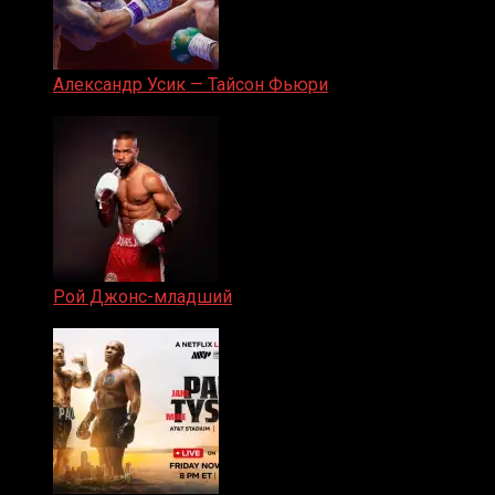
Александр Усик — Тайсон Фьюри
19.05.2024
Рой Джонс-младший
25.04.2019