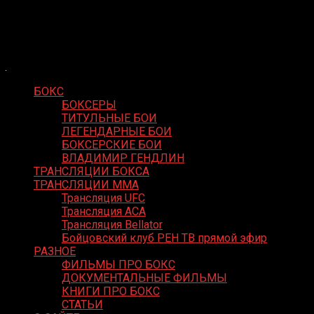
Skip
Boxing Video
to
Вернем боксу былое величие
content
БОКС
БОКСЕРЫ
ТИТУЛЬНЫЕ БОИ
ЛЕГЕНДАРНЫЕ БОИ
БОКСЕРСКИЕ БОИ
ВЛАДИМИР ГЕНДЛИН
ТРАНСЛЯЦИИ БОКСА
ТРАНСЛЯЦИИ MMA
Трансляция UFC
Трансляция ACA
Трансляция Bellator
Бойцовский клуб РЕН ТВ прямой эфир
РАЗНОЕ
ФИЛЬМЫ ПРО БОКС
ДОКУМЕНТАЛЬНЫЕ ФИЛЬМЫ
КНИГИ ПРО БОКС
СТАТЬИ