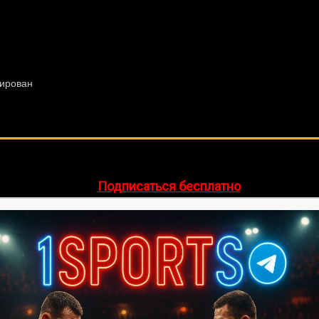
🔥 Хочешь зарабатывать на спорте?
egram-канал
1Sports
— прогнозы на единоборства и другие 
👉
Подписаться бесплатно
ее 20 лет. Также, интересуюсь крупными событиями в мир