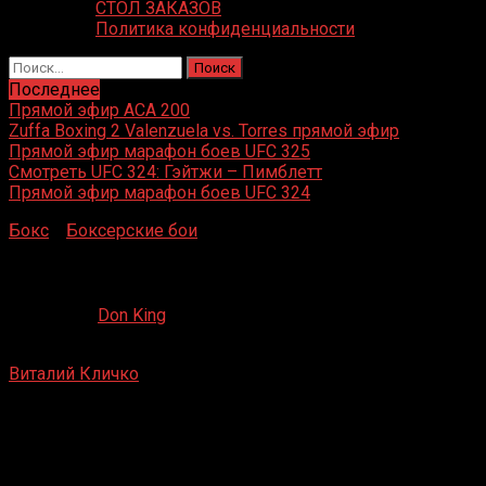
СТОЛ ЗАКАЗОВ
Политика конфиденциальности
Найти:
Последнее
Прямой эфир ACA 200
Zuffa Boxing 2 Valenzuela vs. Torres прямой эфир
Прямой эфир марафон боев UFC 325
Смотреть UFC 324: Гэйтжи – Пимблетт
Прямой эфир марафон боев UFC 324
Бокс
»
Боксерские бои
»
Виталий Кличко – Марио Шиссер
Виталий Кличко – Марио Шиссер
27.07.2019
Don King
Виталий Кличко
– Марио Шиссер
Гамбург, Германия
24 октября 1998