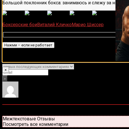
Большой поклонник бокса: занимаюсь и слежу за ним бол
(
1 496
Загрузка...
Боксерские бои
Виталий Кличко
Марио Шиссер
Подписаться
Уведомить о
×
0
комментариев
Старые
Новые
Популярные
Межтекстовые Отзывы
Посмотреть все комментарии