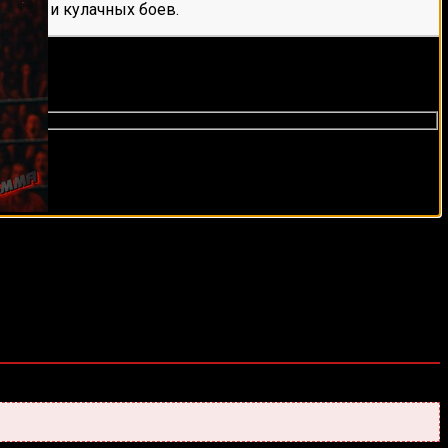
е мма и кулачных боев.