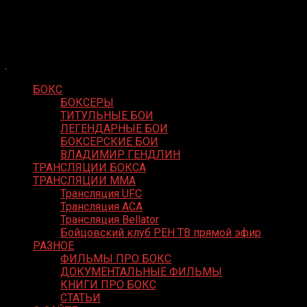
Skip
Boxing Video
to
Вернем боксу былое величие
content
БОКС
БОКСЕРЫ
ТИТУЛЬНЫЕ БОИ
ЛЕГЕНДАРНЫЕ БОИ
БОКСЕРСКИЕ БОИ
ВЛАДИМИР ГЕНДЛИН
ТРАНСЛЯЦИИ БОКСА
ТРАНСЛЯЦИИ MMA
Трансляция UFC
Трансляция ACA
Трансляция Bellator
Бойцовский клуб РЕН ТВ прямой эфир
РАЗНОЕ
ФИЛЬМЫ ПРО БОКС
ДОКУМЕНТАЛЬНЫЕ ФИЛЬМЫ
КНИГИ ПРО БОКС
СТАТЬИ