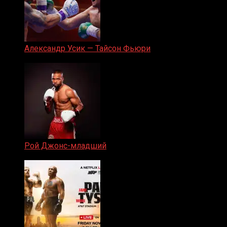
Александр Усик — Тайсон Фьюри
19.05.2024
Рой Джонс-младший
25.04.2019