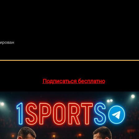
🔥 Хочешь зарабатывать на спорте?
egram-канал
1Sports
— прогнозы на единоборства и другие 
👉
Подписаться бесплатно