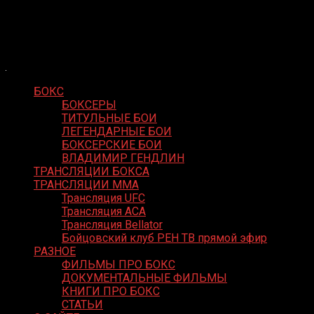
Skip
Boxing Video
to
Вернем боксу былое величие
content
БОКС
БОКСЕРЫ
ТИТУЛЬНЫЕ БОИ
ЛЕГЕНДАРНЫЕ БОИ
БОКСЕРСКИЕ БОИ
ВЛАДИМИР ГЕНДЛИН
ТРАНСЛЯЦИИ БОКСА
ТРАНСЛЯЦИИ MMA
Трансляция UFC
Трансляция ACA
Трансляция Bellator
Бойцовский клуб РЕН ТВ прямой эфир
РАЗНОЕ
ФИЛЬМЫ ПРО БОКС
ДОКУМЕНТАЛЬНЫЕ ФИЛЬМЫ
КНИГИ ПРО БОКС
СТАТЬИ