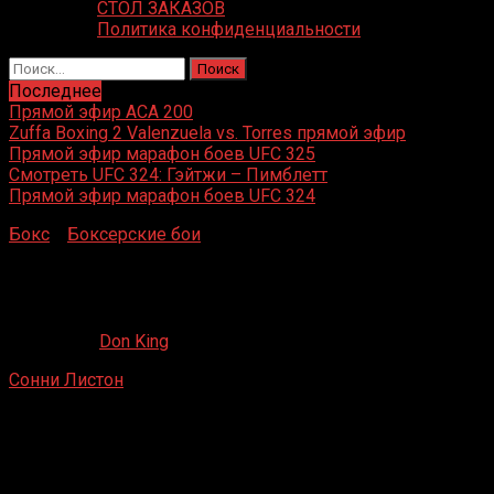
СТОЛ ЗАКАЗОВ
Политика конфиденциальности
Найти:
Последнее
Прямой эфир ACA 200
Zuffa Boxing 2 Valenzuela vs. Torres прямой эфир
Прямой эфир марафон боев UFC 325
Смотреть UFC 324: Гэйтжи – Пимблетт
Прямой эфир марафон боев UFC 324
Бокс
»
Боксерские бои
»
Сонни Листон – Билли
Джойнер
Сонни Листон – Билли Джойнер
26.05.2020
Don King
Сонни Листон
– Билли Джойнер
Олимпик Аудиториум, Лос-Анджелес, Калифорния, США
23.05.1968