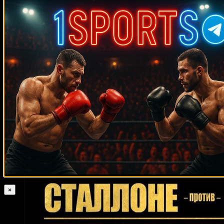
Случайные боксеры
Рой
Рафаэл Зумбану
Дон Коккелл
Мануэль Чарр
Джонс-младший
Оливер Маккол
Ян Гарднер
Рэй
Оливейра
Хуан Ласкано
Джамейн Ортис
Джеймс Дж. Вуди
Рики
Бёрнс
Джейсон Соса
Пол Васкес
Ismail Naurdiev
Педро Санчес
Наталья Рагозина
Феликс Диас
Нарцисо Валенсуэла
Карлос
Вильфредо Вилчес
Пол Дентон
Эд Махоун
Ларри Мосли
Мэтью
Хаттон
Бен Баэз
Хуан Херардо Кабрера
Сезар Сото
Алекс Леапаи
Дэвид Туа
Норберто Руфино Кабрера
Дэнни Митчелл
Гилберт Бернс
Эндрю Джеррард
Стефани Эггер
Роландо Ромеро
Ларри Прэтер
Фернандо Варгас
Франсиско Медель
Жан-Франсуа
Бержерон
Поли Диас
Сесиль Кофе
Эмануэле Лео
Оуэн Бек
Джуниор Уиттер
Жаирзиньо Розенстрайк
Лерой Джонс
×