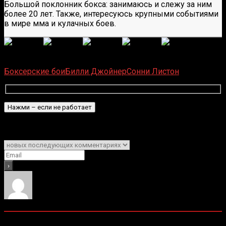
Большой поклонник бокса: занимаюсь и слежу за ним
более 20 лет. Также, интересуюсь крупными событиями
в мире мма и кулачных боев.
(
6
оценок, среднее:
5,00
из 5)
Загрузка...
Боксерские бои
Билли Джойнер
Сонни Листон
Подписаться
Уведомить о
0
комментариев
Старые