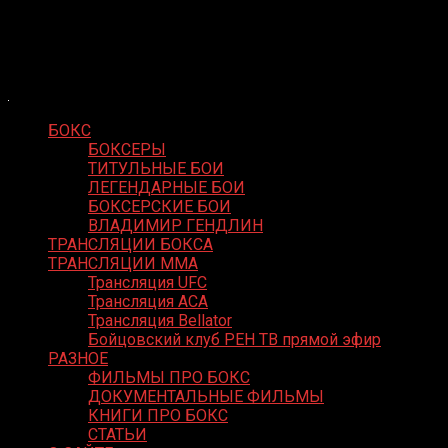
Skip
Boxing Video
to
Вернем боксу былое величие
content
БОКС
БОКСЕРЫ
ТИТУЛЬНЫЕ БОИ
ЛЕГЕНДАРНЫЕ БОИ
БОКСЕРСКИЕ БОИ
ВЛАДИМИР ГЕНДЛИН
ТРАНСЛЯЦИИ БОКСА
ТРАНСЛЯЦИИ MMA
Трансляция UFC
Трансляция ACA
Трансляция Bellator
Бойцовский клуб РЕН ТВ прямой эфир
РАЗНОЕ
ФИЛЬМЫ ПРО БОКС
ДОКУМЕНТАЛЬНЫЕ ФИЛЬМЫ
КНИГИ ПРО БОКС
СТАТЬИ