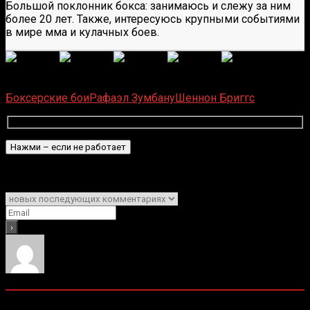
Большой поклонник бокса: занимаюсь и слежу за ним
более 20 лет. Также, интересуюсь крупными событиями
в мире мма и кулачных боев.
(
6
оценок, среднее:
5,00
из 5)
Загрузка...
Боксерские бои
Рафаэл Зумбану
Шеннон Бриггс
Подписаться
Уведомить о
0
комментариев
Старые