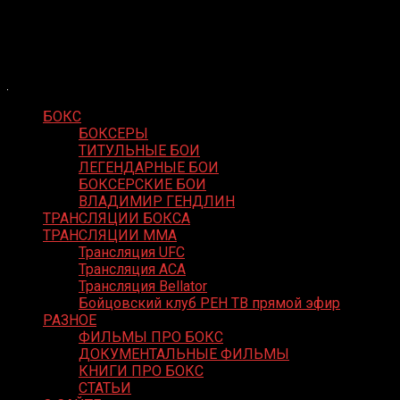
Skip
Boxing Video
to
Вернем боксу былое величие
content
БОКС
БОКСЕРЫ
ТИТУЛЬНЫЕ БОИ
ЛЕГЕНДАРНЫЕ БОИ
БОКСЕРСКИЕ БОИ
ВЛАДИМИР ГЕНДЛИН
ТРАНСЛЯЦИИ БОКСА
ТРАНСЛЯЦИИ MMA
Трансляция UFC
Трансляция ACA
Трансляция Bellator
Бойцовский клуб РЕН ТВ прямой эфир
РАЗНОЕ
ФИЛЬМЫ ПРО БОКС
ДОКУМЕНТАЛЬНЫЕ ФИЛЬМЫ
КНИГИ ПРО БОКС
СТАТЬИ