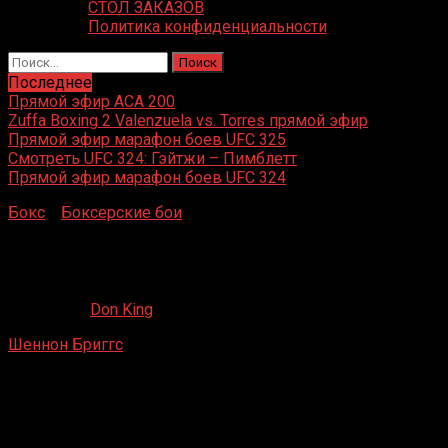
СТОЛ ЗАКАЗОВ
Политика конфиденциальности
Найти:
Последнее
Прямой эфир ACA 200
Zuffa Boxing 2 Valenzuela vs. Torres прямой эфир
Прямой эфир марафон боев UFC 325
Смотреть UFC 324: Гэйтжи – Пимблетт
Прямой эфир марафон боев UFC 324
Бокс
»
Боксерские бои
»
Шеннон Бриггс – Рафаэл
Зумбану Лове
Шеннон Бриггс – Рафаэл Зумбану Лове
18.07.2020
Don King
Шеннон Бриггс
– Рафаэл Зумбану Лове
Remington Park, Оклахома-Сити, Оклахома, США
28 июня 2014