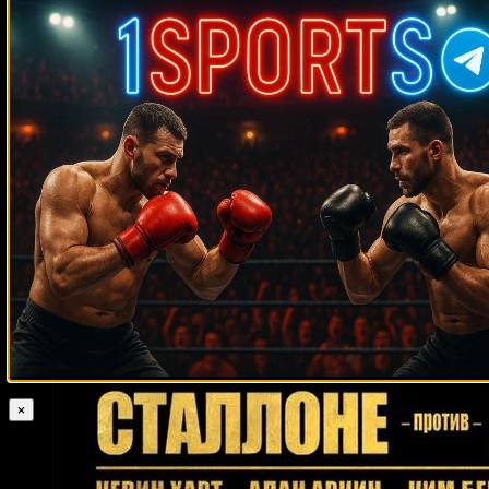
Случайные боксеры
Билли Замбран
Орлин Норрис
Умар Саламов
Луис Рамирес
Тервел
Пулев
Даниэль Урбаньский
Энтони Уиллис
Кит Турман
Бастер
Матис
Майк Эйси
Марвис Фрейзер
Феликс Диас
Мартин Баколе
Крис Бёрд
Кевин Дейгл
Феликс Сент-Китс
Рафаэль Зумбано Лове
Рикардо Васкес
Йорденис Угас
Джим Хаффман
Люк Килер
Жак
Александр
Леблан
Пол Торн
Седрик Мингози
Поветкин
Джон Авила
Лолито Лароа
Дэвид Старри
Рики Томас
Тимо Хоффманн
Кен Лакуста
Саймон Браун
Сантос
Кардона
Нейт Таббс
Исраэль Адесанья
Фабио-Эдуардо Моли
Пэдди Пимблетт
Франциско Мирелес
Рики Рэндэл
Теймураз
Кекелидзе
Томми Фарр
Кали Миен
Рафаэл Зумбану
Джеймс
Джесси Лейха
Пунахили Сориано
×