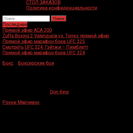
СТОЛ ЗАКАЗОВ
Политика конфиденциальности
Найти:
Последнее
Прямой эфир ACA 200
Zuffa Boxing 2 Valenzuela vs. Torres прямой эфир
Прямой эфир марафон боев UFC 325
Смотреть UFC 324: Гэйтжи – Пимблетт
Прямой эфир марафон боев UFC 324
Бокс
»
Боксерские бои
»
Рокки Марчиано – Эззард
Чарльз 2
Рокки Марчиано – Эззард Чарльз 2
23.04.2020
19.02.2023
Don King
Рокки Марчиано
– Эззард Чарльз 2
Yankee Stadium, Бронкс, Нью-Йорк, США
17 сентября 1954