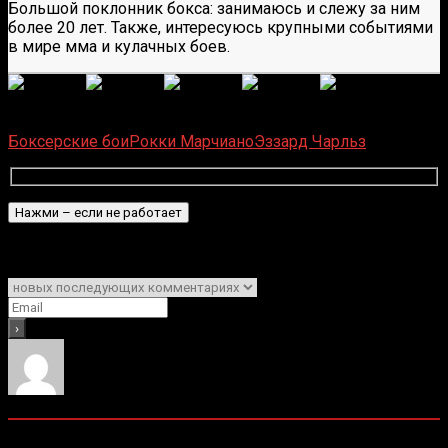
Большой поклонник бокса: занимаюсь и слежу за ним
более 20 лет. Также, интересуюсь крупными событиями
в мире мма и кулачных боев.
(
1 496
оценок, среднее:
5,00
из 5)
Загрузка...
Боксерские бои
Рокки Марчиано
Эззард Чарльз
Подписаться
Уведомить о
0
комментариев
Старые