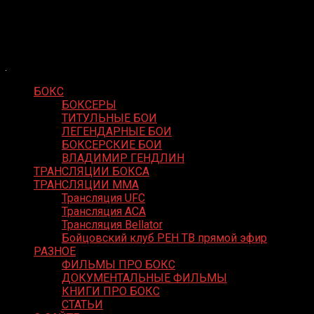
Skip
Boxing Video
to
Вернем боксу былое величие
content
БОКС
БОКСЕРЫ
ТИТУЛЬНЫЕ БОИ
ЛЕГЕНДАРНЫЕ БОИ
БОКСЕРСКИЕ БОИ
ВЛАДИМИР ГЕНДЛИН
ТРАНСЛЯЦИИ БОКСА
ТРАНСЛЯЦИИ MMA
Трансляция UFC
Трансляция ACA
Трансляция Bellator
Бойцовский клуб РЕН ТВ прямой эфир
РАЗНОЕ
ФИЛЬМЫ ПРО БОКС
ДОКУМЕНТАЛЬНЫЕ ФИЛЬМЫ
КНИГИ ПРО БОКС
СТАТЬИ