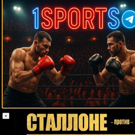
Случайные боксеры
Мигель Сантана
Кшиштоф Влодарчик
Даррелл Хайлз
Гуты Эспадас-
младший
Хуан Карлос Гомес
Леван Джамардашвили
Майкл
Джонсон
Карлос Вильфредо Вилчес
Мaурисиo Лaрa
Чарльз Брюэр
Сэмми Вентура
Карлос Риос
Джонни Тапиа
Кевин Жуссет
Магомед Абдусаламов
Джаред Андерсон
Грег Горрелл
Даниэль Сарагоса
Адольфо Вирует
Михаил Макаров
Алехандро
Джозеф Паркер
Санабриа
Акасио Симбаджон
Пастор Умберто
Маурин
Даг Дэуитт
Гильермо Ригондо
Джуниор Уиттер
Монте
Барретт
Джош Эмметт
Джейсон Гаверн
Джеймс МакГирт
Леон
Шейн Мосли
Харт
Дорнелл Вигфолл
Хуан Херардо
Кабрера
Карлос Окампо
Джефф Лалли
Райани Аманда дос Сантос
Джо
Шеннан Тейлор
Джейми Макдоннелл
Кен Нортон
Фрейзер
Антонио Ниевес
Пол Дентон
Гленн Волфе
×