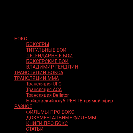
Skip
Boxing Video
to
Вернем боксу былое величие
content
БОКС
БОКСЕРЫ
ТИТУЛЬНЫЕ БОИ
ЛЕГЕНДАРНЫЕ БОИ
БОКСЕРСКИЕ БОИ
ВЛАДИМИР ГЕНДЛИН
ТРАНСЛЯЦИИ БОКСА
ТРАНСЛЯЦИИ MMA
Трансляция UFC
Трансляция ACA
Трансляция Bellator
Бойцовский клуб РЕН ТВ прямой эфир
РАЗНОЕ
ФИЛЬМЫ ПРО БОКС
ДОКУМЕНТАЛЬНЫЕ ФИЛЬМЫ
КНИГИ ПРО БОКС
СТАТЬИ