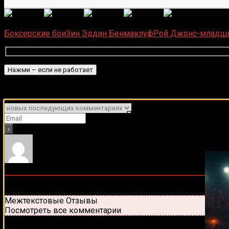
(Пока 
Загрузка...
Боксерские бои
Зин Эддин Бенмаклуф
Рой Джонс-младш
Подписаться
Уведомить о
Подписывайся на наш Tel
0
комментариев
Старые
Новые
Популярные
Межтекстовые Отзывы
Посмотреть все комментарии
Присоединяйся