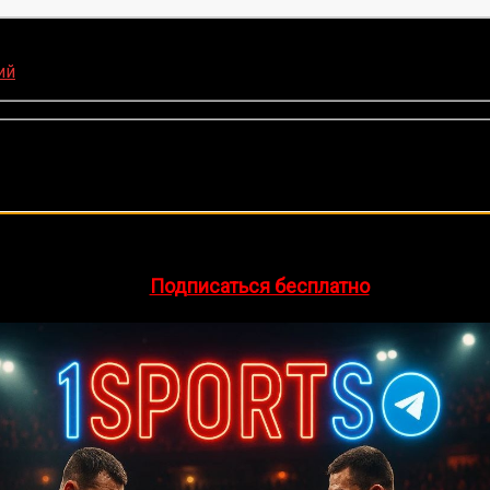
оценок нет)
ий
🔥 Хочешь зарабатывать на спорте?
egram-канал
1Sports
— прогнозы на единоборства и другие 
👉
Подписаться бесплатно