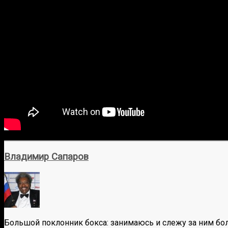
Владимир Сапаров
Большой поклонник бокса: занимаюсь и слежу за ним бол