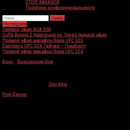
СТОЛ ЗАКАЗОВ
Политика конфиденциальности
Найти:
Последнее
Прямой эфир ACA 200
Zuffa Boxing 2 Valenzuela vs. Torres прямой эфир
Прямой эфир марафон боев UFC 325
Смотреть UFC 324: Гэйтжи – Пимблетт
Прямой эфир марафон боев UFC 324
Бокс
»
Боксерские бои
»
Рой Джонс – Зин Эддин Бенмак
Рой Джонс – Зин Эддин Бенмаклуф
07.05.2019
19.02.2023
Don King
Рой Джонс
– Зин Эддин Бенмаклуф
Дворец Спорта в Крылатском, Москва, Россия
21 декабря 2013