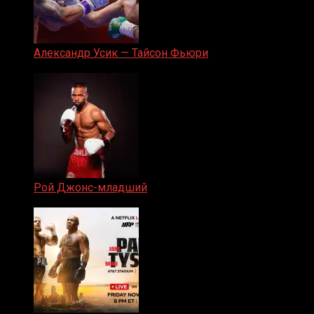
Александр Усик — Тайсон Фьюри
19.05.2024
Рой Джонс-младший
25.04.2019