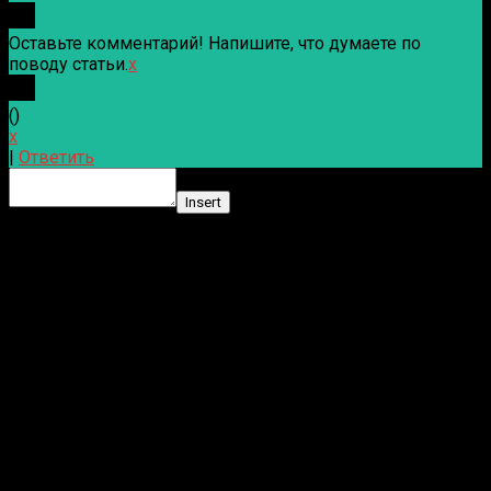
Оставьте комментарий! Напишите, что думаете по
поводу статьи.
x
(
)
x
|
Ответить
Insert