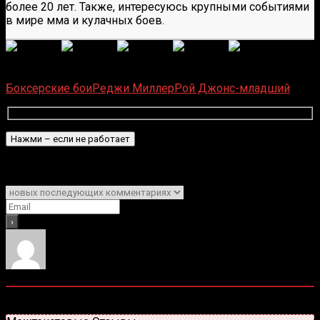
более 20 лет. Также, интересуюсь крупными событиями
в мире мма и кулачных боев.
(Пока оценок нет)
Загрузка...
Боксерские бои
Реджи Миллер
Рой Джонс-младший
Подписаться
Уведомить о
0
комментариев
Старые
Новые
Популярные