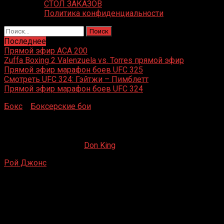
СТОЛ ЗАКАЗОВ
Политика конфиденциальности
Найти:
Последнее
Прямой эфир ACA 200
Zuffa Boxing 2 Valenzuela vs. Torres прямой эфир
Прямой эфир марафон боев UFC 325
Смотреть UFC 324: Гэйтжи – Пимблетт
Прямой эфир марафон боев UFC 324
Бокс
»
Боксерские бои
»
Рой Джонс – Реджи Миллер
Рой Джонс – Реджи Миллер
28.04.2019
03.11.2019
Don King
Рой Джонс
– Реджи Миллер
Пенсакола, Флорида, США
8 ноября 1990