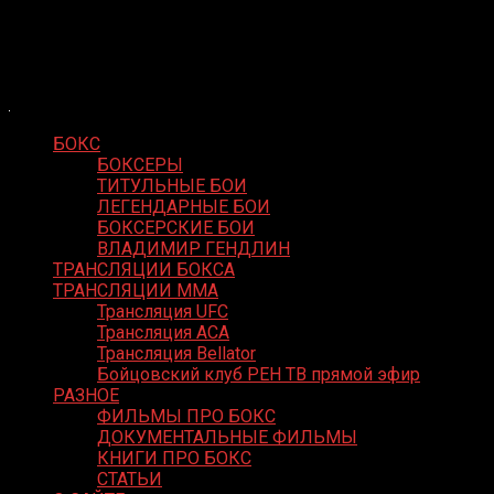
Skip
Boxing Video
to
Вернем боксу былое величие
content
БОКС
БОКСЕРЫ
ТИТУЛЬНЫЕ БОИ
ЛЕГЕНДАРНЫЕ БОИ
БОКСЕРСКИЕ БОИ
ВЛАДИМИР ГЕНДЛИН
ТРАНСЛЯЦИИ БОКСА
ТРАНСЛЯЦИИ MMA
Трансляция UFC
Трансляция ACA
Трансляция Bellator
Бойцовский клуб РЕН ТВ прямой эфир
РАЗНОЕ
ФИЛЬМЫ ПРО БОКС
ДОКУМЕНТАЛЬНЫЕ ФИЛЬМЫ
КНИГИ ПРО БОКС
СТАТЬИ