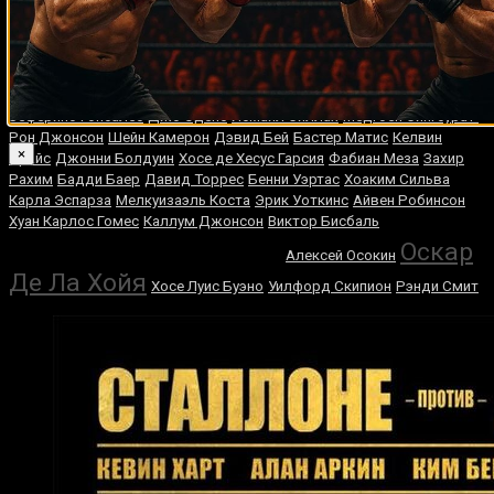
Игорь Потеря
Алан Лей
Уэйн Мартелл
Эймос Джонсон
Хизни
Алтункая
Маркос Джеральдо
Мехди Буадла
Паэа Вольфграмм
Гаринг Лэйн
Дики Райан
Алекс Перейра
Боб Фостер
Трент
Броадхерст
Эдисон Миранда
Хуан Карлос Хименес Феррейра
Зеферино Гонсалес
Джо Эденс
Исмаил Силлах
Медгоен Сингсурат
Рон Джонсон
Шейн Камерон
Дэвид Бей
Бастер Матис
Келвин
×
Прайс
Джонни Болдуин
Хосе де Хесус Гарсия
Фабиан Меза
Захир
Рахим
Бадди Баер
Давид Торрес
Бенни Уэртас
Хоаким Сильва
Карла Эспарза
Мелкуизаэль Коста
Эрик Уоткинс
Айвен Робинсон
Хуан Карлос Гомес
Каллум Джонсон
Виктор Бисбаль
Владимир Кличко
Оскар
Алексей Осокин
Де Ла Хойя
Хосе Луис Буэно
Уилфорд Скипион
Рэнди Смит