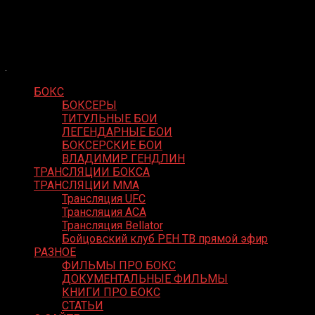
Skip
Boxing Video
to
Вернем боксу былое величие
content
БОКС
БОКСЕРЫ
ТИТУЛЬНЫЕ БОИ
ЛЕГЕНДАРНЫЕ БОИ
БОКСЕРСКИЕ БОИ
ВЛАДИМИР ГЕНДЛИН
ТРАНСЛЯЦИИ БОКСА
ТРАНСЛЯЦИИ MMA
Трансляция UFC
Трансляция ACA
Трансляция Bellator
Бойцовский клуб РЕН ТВ прямой эфир
РАЗНОЕ
ФИЛЬМЫ ПРО БОКС
ДОКУМЕНТАЛЬНЫЕ ФИЛЬМЫ
КНИГИ ПРО БОКС
СТАТЬИ