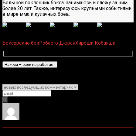
Большой поклонник бокса: занимаюсь и слежу за ним
более 20 лет. Также, интересуюсь крупными событиями
в мире мма и кулачных боев.
(
1 496
оценок, среднее:
5,00
из 5)
Загрузка...
Боксерские бои
Роберто Дюран
Хироши Кобаяши
Подписаться
Уведомить о
0
комментариев
Старые