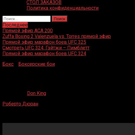
СТОЛ ЗАКАЗОВ
Политика конфиденциальности
Найти:
Последнее
Прямой эфир ACA 200
Zuffa Boxing 2 Valenzuela vs. Torres прямой эфир
Прямой эфир марафон боев UFC 325
Смотреть UFC 324: Гэйтжи – Пимблетт
Прямой эфир марафон боев UFC 324
Бокс
»
Боксерские бои
»
Роберто Дюран – Хироши
Кобаяши
Роберто Дюран – Хироши Кобаяши
16.05.2020
Don King
Роберто Дюран
– Хироши Кобаяши
Gimnasio Нуэво Панама, Панама, Панама
16 октября 1971