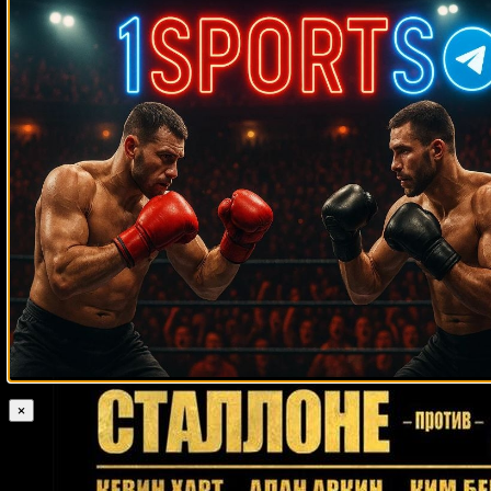
Случайные боксеры
Кассим Оума
Владимир Минеев
Эдди Нилсон
Родриго Насименто
Франк Авелар
Сезар Алан Валенсуэла
Каллум Джонсон
Брейдис
Прескотт
Кристиан Солано
Джесси Магана
Роман Мартинес
Джо
Джозеф
Смит
Чарльз Мартин
Джефф Мейвезер
Эдди Мачен
Паркер
Джозеф Пайфер
Хавьер Фортуна
Диего Торрес
Уильям
Хосе
Пол Сэлмон
Адлан Ибрагимов
Бо Джеймс
Тревор Брайан
Сергей Ковалёв
Консепсьон Веласкес
Габриэль Мира
Магомед Абдусаламов
Хоаким Сильва
Роберто Уриас
Мухаммед Али
Майк Маккаллум
Лиам Смит
Томми Пиакок
Хорхе Луис Мунгия
Майк Сэпп
Тони Фулиланги
Габриэль Росадо
Джин Танни
Роб Фонт
Хавьер Кастильехо
Трент
Синглетон
Рамазан Эмеев
Шелби Падвилл
Кертсон Мэнсуэлл
×