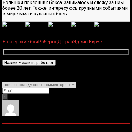
Большой поклонник бокса: занимаюсь и слежу за ним
более 20 лет. Также, интересуюсь крупными событиями
в мире мма и кулачных боев.
(
1 496
оценок, среднее:
5,00
из 5)
Загрузка...
Боксерские бои
Роберто Дюран
Эдвин Вирует
Подписаться
Уведомить о
0
комментариев
Старые