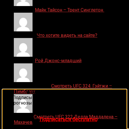
Денис on
Майк Тайсон – Трент Синглетон
ДЕНИС on
Что хотите видеть на сайте?
Денис on
Рой Джонс-младший
Ляяляляляояо on
Смотреть UFC 324: Гэйтжи –
Пимблетт
🔥 Хочешь зарабатывать на спорте?
Подписывайся на наш Telegram-канал
1Sports
—
прогнозы на единоборства и другие виды спорта
каждый день!
Medik on
Смотреть UFC 322 Делла Маддалена –
👉
Подписаться бесплатно
Махачев