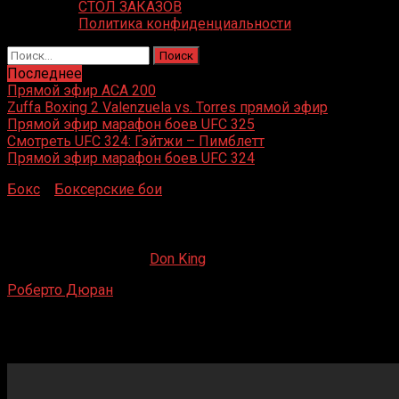
СТОЛ ЗАКАЗОВ
Политика конфиденциальности
Найти:
Последнее
Прямой эфир ACA 200
Zuffa Boxing 2 Valenzuela vs. Torres прямой эфир
Прямой эфир марафон боев UFC 325
Смотреть UFC 324: Гэйтжи – Пимблетт
Прямой эфир марафон боев UFC 324
Бокс
»
Боксерские бои
»
Роберто Дюран – Эдвин Вирует
Роберто Дюран – Эдвин Вирует
16.05.2020
16.05.2020
Don King
Роберто Дюран
– Эдвин Вирует
Nassau Veterans Memorial Coliseum, Hempstead, Нью —
Йорк, США
30 сентября 1975