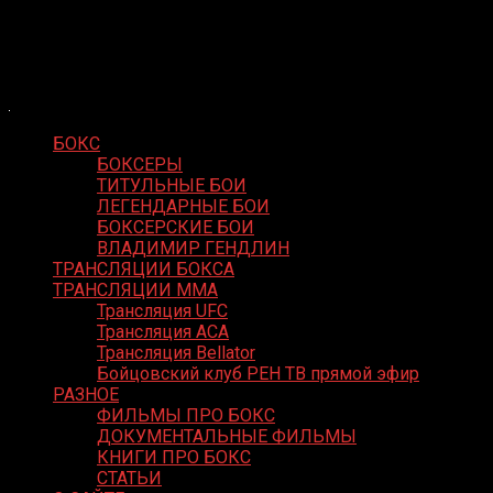
Skip
Boxing Video
to
Вернем боксу былое величие
content
БОКС
БОКСЕРЫ
ТИТУЛЬНЫЕ БОИ
ЛЕГЕНДАРНЫЕ БОИ
БОКСЕРСКИЕ БОИ
ВЛАДИМИР ГЕНДЛИН
ТРАНСЛЯЦИИ БОКСА
ТРАНСЛЯЦИИ MMA
Трансляция UFC
Трансляция ACA
Трансляция Bellator
Бойцовский клуб РЕН ТВ прямой эфир
РАЗНОЕ
ФИЛЬМЫ ПРО БОКС
ДОКУМЕНТАЛЬНЫЕ ФИЛЬМЫ
КНИГИ ПРО БОКС
СТАТЬИ