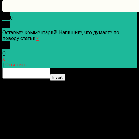
0
Оставьте комментарий! Напишите, что думаете по
поводу статьи.
x
(
)
x
|
Ответить
Insert