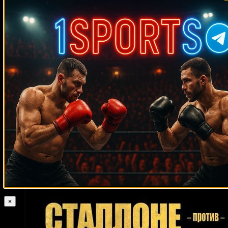
Случайные боксеры
Эдди Мачен
Виктор Ортис
Ли Вуд
Джон Бэйли
Игорь Михалкин
Элайджа Тиллери
Амар Амари
Лукас Мартин Маттиссе
Дэниел Джейкобс
Миккель Кесслер
Маркос Майдана
Чак Уэпнер
Иван Салазар
Донован Раддок
Андреас Зидон
Джейсон Робинсон
Фрэнсис Нганну
Брайант Брэннон
Кори Фелпс
Лавмор Нду
Масатака Такаяма
Эдди Нилсон
Лоренцо Занон
Гарри
Мэттьюс
Мануэль Кальво
Алан Минтер
Альфредо Неварез
Мейсон
Менард
Акондайе Фонтейн
Примо Карнера
Поли Диас
Патрик
Чарпентье
Франсиско Родригес
Конор Бенн
Мзонке Фана
Луис
Руслан Чагаев
Рамон Кампас
Бредли Рон
Мигель
Карризоза
Майк Шеппард
Хьюн Мин Чой
Мгер Мкртчян
Тим Цзю
Леонсио Ортис
Френк Люкс
×