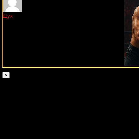
Щук
2 лет назад
×