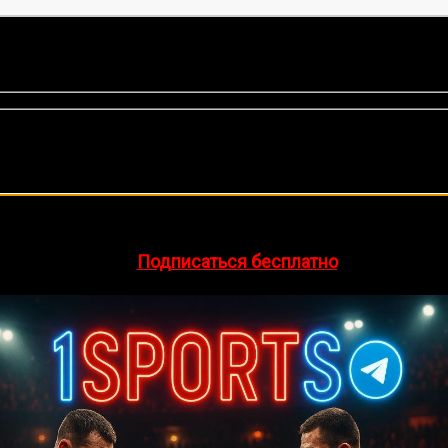
оценок, среднее:
5,00
из 5)
🔥 Хочешь зарабатывать на спорте?
egram-канал
1Sports
— прогнозы на единоборства и другие 
👉
Подписаться бесплатно