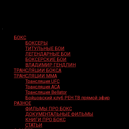
Skip
Boxing Video
to
Вернем боксу былое величие
content
БОКС
БОКСЕРЫ
ТИТУЛЬНЫЕ БОИ
ЛЕГЕНДАРНЫЕ БОИ
БОКСЕРСКИЕ БОИ
ВЛАДИМИР ГЕНДЛИН
ТРАНСЛЯЦИИ БОКСА
ТРАНСЛЯЦИИ MMA
Трансляция UFC
Трансляция ACA
Трансляция Bellator
Бойцовский клуб РЕН ТВ прямой эфир
РАЗНОЕ
ФИЛЬМЫ ПРО БОКС
ДОКУМЕНТАЛЬНЫЕ ФИЛЬМЫ
КНИГИ ПРО БОКС
СТАТЬИ