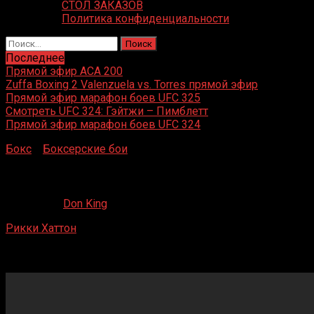
СТОЛ ЗАКАЗОВ
Политика конфиденциальности
Найти:
Последнее
Прямой эфир ACA 200
Zuffa Boxing 2 Valenzuela vs. Torres прямой эфир
Прямой эфир марафон боев UFC 325
Смотреть UFC 324: Гэйтжи – Пимблетт
Прямой эфир марафон боев UFC 324
Бокс
»
Боксерские бои
»
Рикки Хаттон – Дэвид Томпсон
Рикки Хаттон – Дэвид Томпсон
20.05.2020
Don King
Рикки Хаттон
– Дэвид Томпсон
Бристоль, Великобритания
17 января 1998