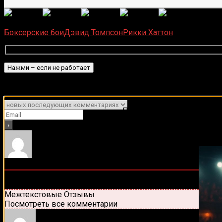
(
1 496
Загрузка...
Боксерские бои
Дэвид Томпсон
Рикки Хаттон
Подписаться
Уведомить о
Подписывайся на наш Tel
1
Комментарий
Старые
Новые
Популярные
Межтекстовые Отзывы
Посмотреть все комментарии