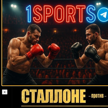
Махачев
Случайные боксеры
Джастин Гэйтжи
Виктор Бисбаль
Антонио Пикарди
Кристиан Крус
Арчил Мезвришвили
Кирилл Артемьев
Эктор Луис Гарсия
Томас
Тейт
Крис Алгиери
Джо Кусумано
Леонард Дорин
Лайонелл
Томпсон
Карлос Риос
Хуан Уранго
Эдуардо Контрерас
Гленн Томас
Рёити Тагути
Джимми Бредаль
Кристиан Солано
Теофимо Лопес
Марк Янг
Майк Экли
Исаак Крус
Роман Долидзе
Кори Джонсон
Ричард Данн
Джейк Родригес
Крис Молина
Макс Шмелинг
Hamdy Abdelwahab
Маркус МакИнтайр
Стив Лэрримор
Роберт Герреро
Салливан Баррера
Кайзер Мабуза
Уилфред Бенитес
Эдриэн Бронер
Лестер Джексон
Лайос Эрос
Альфредо Лейн
Хосе Котто
Денис Баландин
Майк Балогун
Сесар
Дэвид Кренц
Крис Кларксон
×