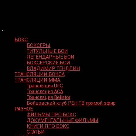
Skip
Boxing Video
to
Вернем боксу былое величие
content
БОКС
БОКСЕРЫ
ТИТУЛЬНЫЕ БОИ
ЛЕГЕНДАРНЫЕ БОИ
БОКСЕРСКИЕ БОИ
ВЛАДИМИР ГЕНДЛИН
ТРАНСЛЯЦИИ БОКСА
ТРАНСЛЯЦИИ MMA
Трансляция UFC
Трансляция ACA
Трансляция Bellator
Бойцовский клуб РЕН ТВ прямой эфир
РАЗНОЕ
ФИЛЬМЫ ПРО БОКС
ДОКУМЕНТАЛЬНЫЕ ФИЛЬМЫ
КНИГИ ПРО БОКС
СТАТЬИ