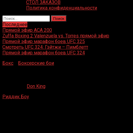
СТОЛ ЗАКАЗОВ
Политика конфиденциальности
Найти:
Последнее
Прямой эфир ACA 200
Zuffa Boxing 2 Valenzuela vs. Torres прямой эфир
Прямой эфир марафон боев UFC 325
Смотреть UFC 324: Гэйтжи – Пимблетт
Прямой эфир марафон боев UFC 324
Бокс
»
Боксерские бои
»
Риддик Боу – Родольфо Марин
Риддик Боу – Родольфо Марин
07.06.2020
Don King
Риддик Боу
– Родольфо Марин
Мираж Хоутел энд Касино, Лас-Вегас, Невада, США
28 июня 1991