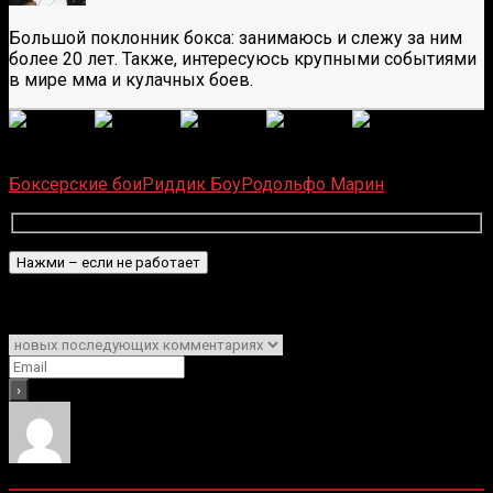
Большой поклонник бокса: занимаюсь и слежу за ним
более 20 лет. Также, интересуюсь крупными событиями
в мире мма и кулачных боев.
(
6
оценок, среднее:
5,00
из 5)
Загрузка...
Боксерские бои
Риддик Боу
Родольфо Марин
Подписаться
Уведомить о
0
комментариев