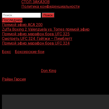
СТОЛ ЗАКАЗОВ
Политика конфиденциальности
Найти:
Последнее
Прямой эфир ACA 200
Zuffa Boxing 2 Valenzuela vs. Torres прямой эфир
Прямой эфир марафон боев UFC 325
Смотреть UFC 324: Гэйтжи – Пимблетт
Прямой эфир марафон боев UFC 324
Бокс
»
Боксерские бои
»
Райан Гарсия – Тайрон Лаки
Райан Гарсия – Тайрон Лаки
04.08.2020
17.05.2021
Don King
Райан Гарсия
– Тайрон Лаки
T-Mobile Arena, Рай, штат Невада, США
6 мая 2017