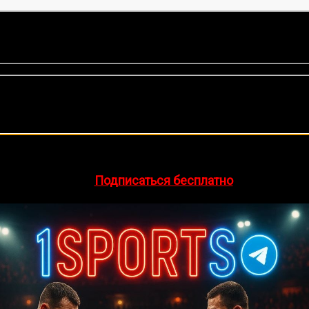
нок, среднее:
5,00
из 5)
🔥 Хочешь зарабатывать на спорте?
egram-канал
1Sports
— прогнозы на единоборства и другие 
👉
Подписаться бесплатно