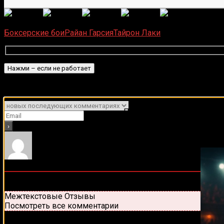
(
6
оце
Загрузка...
Боксерские бои
Райан Гарсия
Тайрон Лаки
Подписаться
Уведомить о
Подписывайся на наш Tel
0
комментариев
Старые
Новые
Популярные
Межтекстовые Отзывы
Посмотреть все комментарии
Присоединяйся