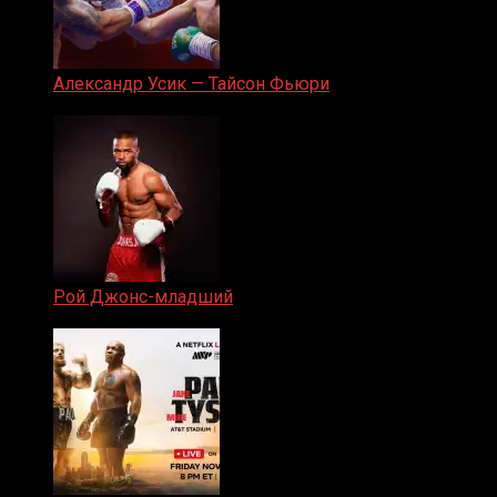
Александр Усик — Тайсон Фьюри
19.05.2024
Рой Джонс-младший
25.04.2019