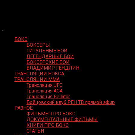
Skip
Boxing Video
to
Вернем боксу былое величие
content
БОКС
БОКСЕРЫ
ТИТУЛЬНЫЕ БОИ
ЛЕГЕНДАРНЫЕ БОИ
БОКСЕРСКИЕ БОИ
ВЛАДИМИР ГЕНДЛИН
ТРАНСЛЯЦИИ БОКСА
ТРАНСЛЯЦИИ MMA
Трансляция UFC
Трансляция ACA
Трансляция Bellator
Бойцовский клуб РЕН ТВ прямой эфир
РАЗНОЕ
ФИЛЬМЫ ПРО БОКС
ДОКУМЕНТАЛЬНЫЕ ФИЛЬМЫ
КНИГИ ПРО БОКС
СТАТЬИ