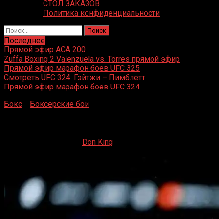
СТОЛ ЗАКАЗОВ
Политика конфиденциальности
Найти:
Последнее
Прямой эфир ACA 200
Zuffa Boxing 2 Valenzuela vs. Torres прямой эфир
Прямой эфир марафон боев UFC 325
Смотреть UFC 324: Гэйтжи – Пимблетт
Прямой эфир марафон боев UFC 324
Бокс
»
Боксерские бои
»
Райан Гарсия – Оскар Дуарте
Райан Гарсия – Оскар Дуарте
03.12.2023
03.12.2023
Don King