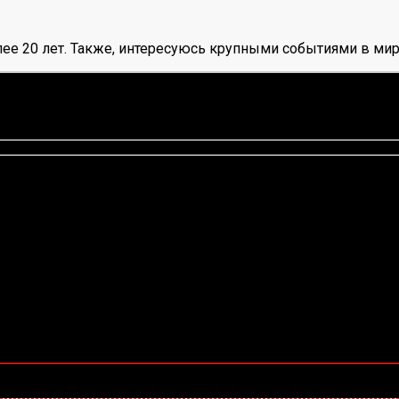
ее 20 лет. Также, интересуюсь крупными событиями в мир
нок, среднее:
5,00
из 5)