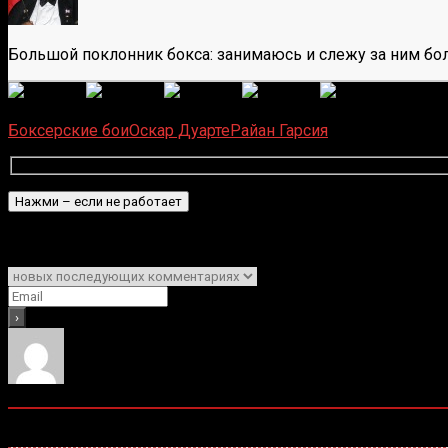
Большой поклонник бокса: занимаюсь и слежу за ним бол
(
6
оце
Загрузка...
Боксерские бои
Оскар Дуарте
Райан Гарсия
Подписаться
Уведомить о
0
комментариев
Старые
Новые
Популярные