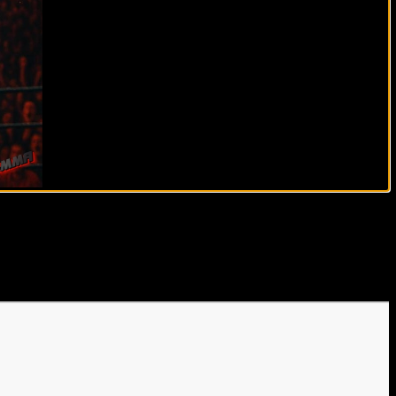
е Toyota Center в Хьюстоне. Главный удар был левым
ли Дуарте на пол. И мексиканец не смог подняться до
дары и затем удаляясь из зоны опасности, чтобы избежать
 Гарсию и несколько раз прижимал его к канатам.
 ему в висок, подкосил ноги и оставил беззащитным.