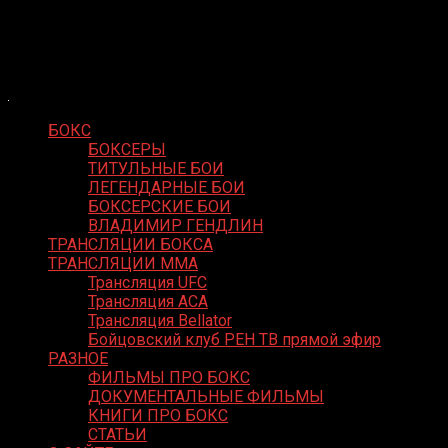
Skip
Boxing Video
to
Вернем боксу былое величие
content
БОКС
БОКСЕРЫ
ТИТУЛЬНЫЕ БОИ
ЛЕГЕНДАРНЫЕ БОИ
БОКСЕРСКИЕ БОИ
ВЛАДИМИР ГЕНДЛИН
ТРАНСЛЯЦИИ БОКСА
ТРАНСЛЯЦИИ MMA
Трансляция UFC
Трансляция ACA
Трансляция Bellator
Бойцовский клуб РЕН ТВ прямой эфир
РАЗНОЕ
ФИЛЬМЫ ПРО БОКС
ДОКУМЕНТАЛЬНЫЕ ФИЛЬМЫ
КНИГИ ПРО БОКС
СТАТЬИ