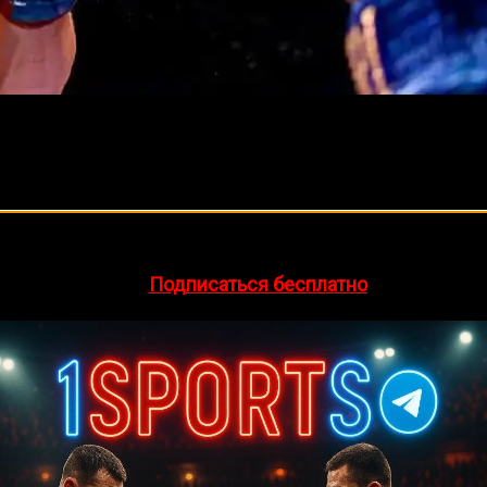
🔥 Хочешь зарабатывать на спорте?
egram-канал
1Sports
— прогнозы на единоборства и другие 
👉
Подписаться бесплатно