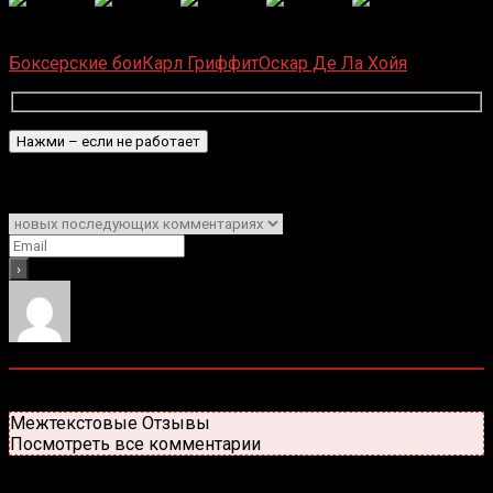
(
1 496
оценок, среднее:
5,00
из 5)
Загрузка...
Боксерские бои
Карл Гриффит
Оскар Де Ла Хойя
Подписаться
Уведомить о
0
комментариев
Старые
Новые
Популярные
Межтекстовые Отзывы
Посмотреть все комментарии
Присоединяйся