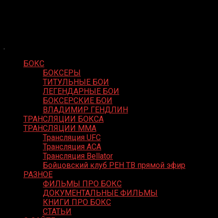
Skip
Boxing Video
to
Вернем боксу былое величие
content
БОКС
БОКСЕРЫ
ТИТУЛЬНЫЕ БОИ
ЛЕГЕНДАРНЫЕ БОИ
БОКСЕРСКИЕ БОИ
ВЛАДИМИР ГЕНДЛИН
ТРАНСЛЯЦИИ БОКСА
ТРАНСЛЯЦИИ MMA
Трансляция UFC
Трансляция ACA
Трансляция Bellator
Бойцовский клуб РЕН ТВ прямой эфир
РАЗНОЕ
ФИЛЬМЫ ПРО БОКС
ДОКУМЕНТАЛЬНЫЕ ФИЛЬМЫ
КНИГИ ПРО БОКС
СТАТЬИ