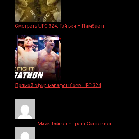
Смотреть UFC 324: Гэйтжи – Пимблетт
24.01.2026
Прямой эфир марафон боев UFC 324
24.01.2026
Денис on
Майк Тайсон – Трент Синглетон