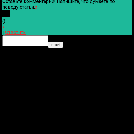
Оставьте комментарий! Напишите, что думаете по
поводу статьи.
x
(
)
x
|
Ответить
Insert