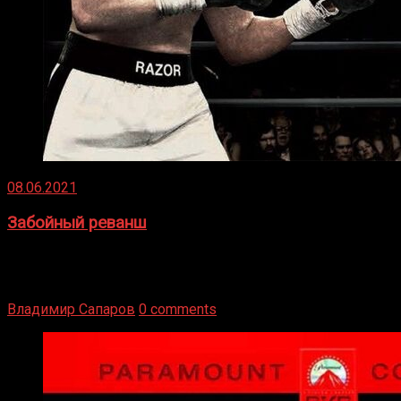
08.06.2021
Забойный реванш
Двух старых соперников по боксу уговаривают
вернуться из отставки, чтобы они бились друг с другом
Подробнее
Владимир Сапаров
0 comments