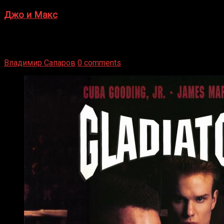
Джо и Макс
1936 год. Немецкий чемпион Макс Шмеллинг одержал
победу над американским боксером-тяжеловесом Джо
Луисом. Возвратясь на Подробнее
Владимир Сапаров
0 comments