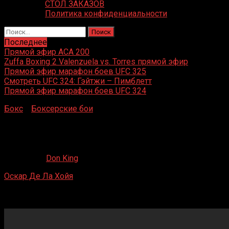
СТОЛ ЗАКАЗОВ
Политика конфиденциальности
Найти:
Последнее
Прямой эфир ACA 200
Zuffa Boxing 2 Valenzuela vs. Torres прямой эфир
Прямой эфир марафон боев UFC 325
Смотреть UFC 324: Гэйтжи – Пимблетт
Прямой эфир марафон боев UFC 324
Бокс
»
Боксерские бои
»
Оскар Де Ла Хойя – Карл
Гриффит
Оскар Де Ла Хойя – Карл Гриффит
09.09.2019
Don King
Оскар Де Ла Хойя
– Карл Гриффит
MGM Grand, Лас-Вегас, Невада, США
18 ноября 1994