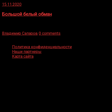
15.11.2020
Большой белый обман
Бокс — это всегда больше, чем просто спорт, чаще это
бизнес и тотализатор. И Фред Подробнее
Владимир Сапаров
0 comments
Boxing Video © Все права защищены
Политика конфиденциальности
Наши партнеры
Карта сайта