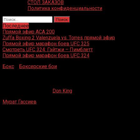
СТОЛ ЗАКАЗОВ
Политика конфиденциальности
Найти:
Последнее
Прямой эфир ACA 200
Zuffa Boxing 2 Valenzuela vs. Torres прямой эфир
Прямой эфир марафон боев UFC 325
Смотреть UFC 324: Гэйтжи – Пимблетт
Прямой эфир марафон боев UFC 324
Бокс
»
Боксерские бои
»
Мурат Гассиев — Майк Балогун
Мурат Гассиев — Майк Балогун
13.06.2023
13.06.2023
Don King
Мурат Гассиев
— Майк Балогун
СК им. Карена Демирчяна, Ереван, Армения
Mar / 04 / 2023