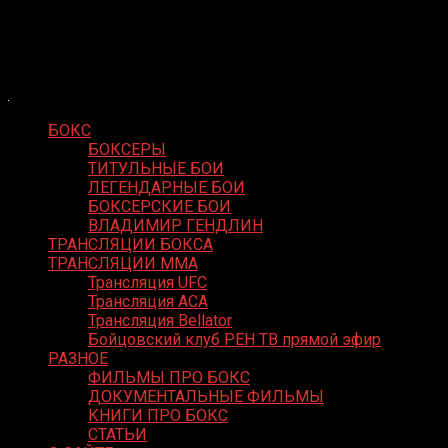
Skip
Boxing Video
to
Вернем боксу былое величие
content
БОКС
БОКСЕРЫ
ТИТУЛЬНЫЕ БОИ
ЛЕГЕНДАРНЫЕ БОИ
БОКСЕРСКИЕ БОИ
ВЛАДИМИР ГЕНДЛИН
ТРАНСЛЯЦИИ БОКСА
ТРАНСЛЯЦИИ MMA
Трансляция UFC
Трансляция ACA
Трансляция Bellator
Бойцовский клуб РЕН ТВ прямой эфир
РАЗНОЕ
ФИЛЬМЫ ПРО БОКС
ДОКУМЕНТАЛЬНЫЕ ФИЛЬМЫ
КНИГИ ПРО БОКС
СТАТЬИ