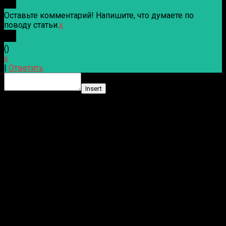
Оставьте комментарий! Напишите, что думаете по
поводу статьи.
x
(
)
x
|
Ответить
Insert