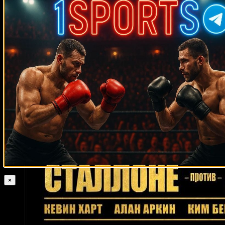
Рикардо Кано
Рикардо Родригес
Энтони Смит
Стив Гарсия
Майк
Колберт
Эрик Карри
Сандор Мартин
Рикардо Брайант
Эктор
Хавьер Маркес
Деметрио Себальос
Мануэль Кальво
Маркус Роуд
Калеб Плант
Деннис Милтон
Отис Грант
Хьюи Фьюри
Роландо
Ромеро
Пол Ингл
Ланардо Тайнер
Шеннон Кортни
Лукас Матиссе
Макс Холлоуэй
Даниэль Кусато
Карлос Бохоркес
Виталий Кличко
Ричард Ларти
Али Багов
Августин Эстрада
Чарльз Брюэр
Макс Александр
Деррик
Лэмпкинс
Теншин Насукава
Джэлин Тернер
Билли Джо Сондерс
Робин Рид
Сергей Хомицкий
Oban Elliott
Анджело Нуньес
Марио
Коули
Доминик Бризил
Эммануэль Родригес
Клей Гуида
Шеннон
Росс
Марк Ривера
Руди Брэдли
×