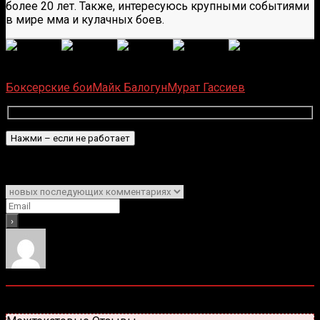
более 20 лет. Также, интересуюсь крупными событиями
в мире мма и кулачных боев.
(
6
оценок, среднее:
5,00
из 5)
Загрузка...
Боксерские бои
Майк Балогун
Мурат Гассиев
Подписаться
Уведомить о
0
комментариев
Старые
Новые
Популярные