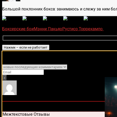
Большой поклонник бокса: занимаюсь и слежу за ним бол
(
1 496
Загрузка...
Боксерские бои
Мэнни Пакьяо
Рустисо Торрекампо
Подписаться
Подписывайся на наш Tel
Уведомить о
0
комментариев
Старые
Новые
Популярные
Межтекстовые Отзывы