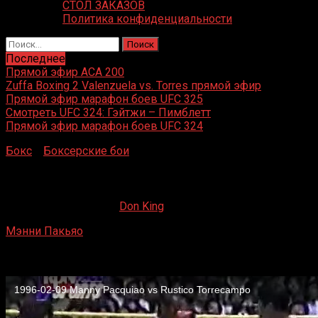
СТОЛ ЗАКАЗОВ
Политика конфиденциальности
Найти:
Последнее
Прямой эфир ACA 200
Zuffa Boxing 2 Valenzuela vs. Torres прямой эфир
Прямой эфир марафон боев UFC 325
Смотреть UFC 324: Гэйтжи – Пимблетт
Прямой эфир марафон боев UFC 324
Бокс
»
Боксерские бои
»
Мэнни Пакьяо – Рустисо Торре
Мэнни Пакьяо – Рустисо Торрекампо
13.08.2019
09.09.2022
Don King
Мэнни Пакьяо
– Рустисо Торрекампо
Mandaluyong, Филиппины
9 февраля 1996