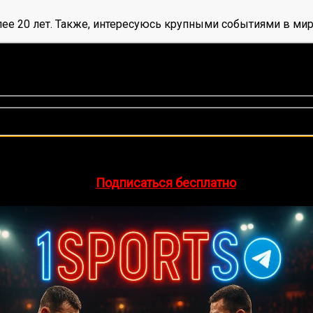
ее 20 лет. Также, интересуюсь крупными событиями в мир
оценок, среднее:
5,00
из 5)
🔥 Хочешь зарабатывать на спорте?
egram-канал
1Sports
— прогнозы на единоборства и другие 
👉
Подписаться бесплатно