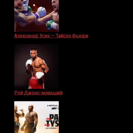
Александр Усик — Тайсон Фьюри
19.05.2024
Рой Джонс-младший
25.04.2019