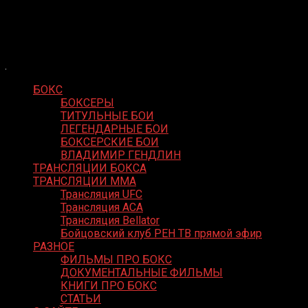
Skip
Boxing Video
to
Вернем боксу былое величие
content
БОКС
БОКСЕРЫ
ТИТУЛЬНЫЕ БОИ
ЛЕГЕНДАРНЫЕ БОИ
БОКСЕРСКИЕ БОИ
ВЛАДИМИР ГЕНДЛИН
ТРАНСЛЯЦИИ БОКСА
ТРАНСЛЯЦИИ MMA
Трансляция UFC
Трансляция ACA
Трансляция Bellator
Бойцовский клуб РЕН ТВ прямой эфир
РАЗНОЕ
ФИЛЬМЫ ПРО БОКС
ДОКУМЕНТАЛЬНЫЕ ФИЛЬМЫ
КНИГИ ПРО БОКС
СТАТЬИ