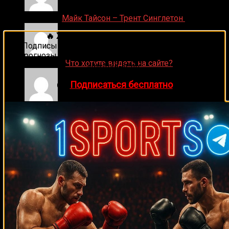
Денис on
Майк Тайсон – Трент Синглетон
🔥 Хочешь зарабатывать на спорте?
Подписывайся на наш Telegram-канал
1Sports
—
прогнозы на единоборства и другие виды спорта
ДЕНИС on
Что хотите видеть на сайте?
каждый день!
👉
Подписаться бесплатно
Денис on
Рой Джонс-младший
Ляяляляляояо on
Смотреть UFC 324: Гэйтжи –
Пимблетт
Medik on
Смотреть UFC 322 Делла Маддалена –
Махачев