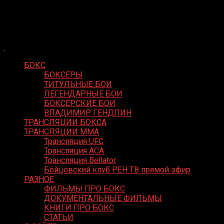
Skip
Boxing Video
to
Вернем боксу былое величие
content
БОКС
БОКСЕРЫ
ТИТУЛЬНЫЕ БОИ
ЛЕГЕНДАРНЫЕ БОИ
БОКСЕРСКИЕ БОИ
ВЛАДИМИР ГЕНДЛИН
ТРАНСЛЯЦИИ БОКСА
ТРАНСЛЯЦИИ MMA
Трансляция UFC
Трансляция ACA
Трансляция Bellator
Бойцовский клуб РЕН ТВ прямой эфир
РАЗНОЕ
ФИЛЬМЫ ПРО БОКС
ДОКУМЕНТАЛЬНЫЕ ФИЛЬМЫ
КНИГИ ПРО БОКС
СТАТЬИ