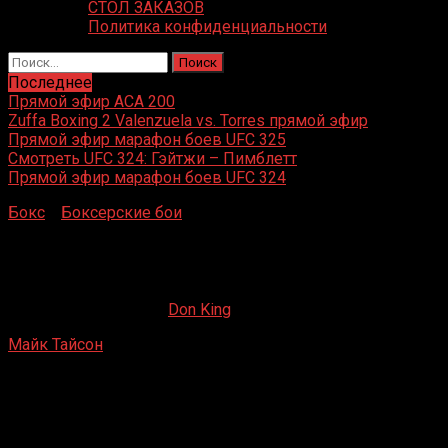
СТОЛ ЗАКАЗОВ
Политика конфиденциальности
Найти:
Последнее
Прямой эфир ACA 200
Zuffa Boxing 2 Valenzuela vs. Torres прямой эфир
Прямой эфир марафон боев UFC 325
Смотреть UFC 324: Гэйтжи – Пимблетт
Прямой эфир марафон боев UFC 324
Бокс
»
Боксерские бои
»
Майк Тайсон – Майк
Джеймсон
Майк Тайсон – Майк Джеймсон
07.04.2019
23.10.2019
Don King
Майк Тайсон
– Майк Джеймсон
Trump Plaza Hotel, Атлантик-Сити, Нью-Джерси, США
24 января 1986