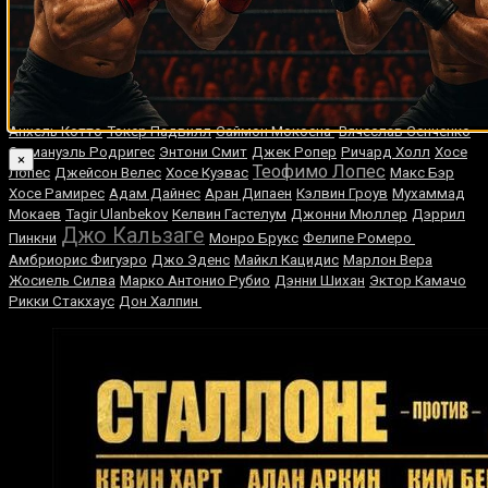
Случайные боксеры
Давид Торрес
Марвис Фрейзер
Джастин Фортуне
Брейдис
Прескотт
Келл Брук
Ларри О’Шилдс
Эли Диксон
Карл Фроч
Бенил
Титульные бои по боксу
Дариуш
Мигель
Анхель Котто
Токер Падвилл
Саймон Мокоена
Вячеслав Сенченко
Эммануэль Родригес
Энтони Смит
Джек Ропер
Ричард Холл
Хосе
×
Теофимо Лопес
Лопес
Джейсон Велес
Хосе Куэвас
Макс Бэр
Хосе Рамирес
Адам Дайнес
Аран Дипаен
Кэлвин Гроув
Мухаммад
Мокаев
Tagir Ulanbekov
Келвин Гастелум
Джонни Мюллер
Дэррил
Джо Кальзаге
Пинкни
Монро Брукс
Фелипе Ромеро
Амбриорис Фигуэро
Джо Эденс
Майкл Кацидис
Марлон Вера
Жосиель Силва
Марко Антонио Рубио
Дэнни Шихан
Эктор Камачо
Рикки Стакхаус
Дон Халпин